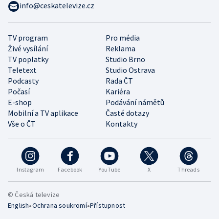
info@ceskatelevize.cz
TV program
Pro média
Živé vysílání
Reklama
TV poplatky
Studio Brno
Teletext
Studio Ostrava
Podcasty
Rada ČT
Počasí
Kariéra
E-shop
Podávání námětů
Mobilní a TV aplikace
Časté dotazy
Vše o ČT
Kontakty
Instagram
Facebook
YouTube
X
Threads
© Česká televize
•
•
English
Ochrana soukromí
Přístupnost