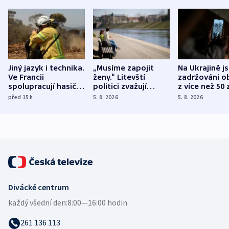
Jiný jazyk i technika.
„Musíme zapojit
Na Ukrajině j
Ve Francii
ženy.“ Litevští
zadržováni o
spolupracují hasiči z
politici zvažují
z více než 50 
různých zemí
dohodu o
Bojovali na s
před 15
h
5. 8. 2026
5. 8. 2026
demografii
Ruska
Divácké centrum
každý všední den:
8:00—16:00 hodin
261 136 113