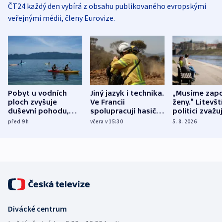
ČT24 každý den vybírá z obsahu publikovaného evropskými
veřejnými médii, členy Eurovize.
Pobyt u vodních
Jiný jazyk i technika.
„Musíme zapo
ploch zvyšuje
Ve Francii
ženy.“ Litevšt
duševní pohodu,
spolupracují hasiči z
politici zvažuj
ukázala
různých zemí
dohodu o
před 9
h
včera v 15:30
5. 8. 2026
mezinárodní studie
demografii
Divácké centrum