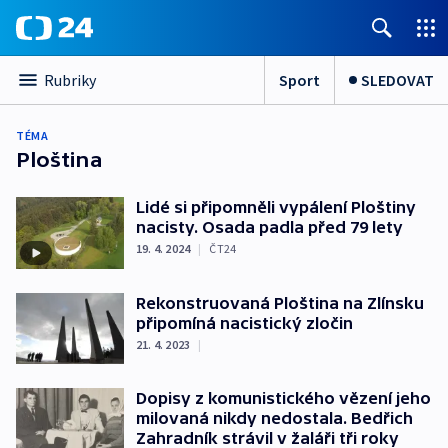
Sport
SLEDOVAT
Rubriky
TÉMA
Ploština
Lidé si připomněli vypálení Ploštiny
nacisty. Osada padla před 79 lety
19. 4. 2024
|
ČT24
Rekonstruovaná Ploština na Zlínsku
připomíná nacistický zločin
21. 4. 2023
|
Dopisy z komunistického vězení jeho
milovaná nikdy nedostala. Bedřich
Zahradník strávil v žaláři tři roky