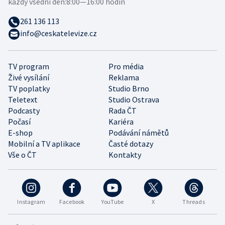
každý všední den:
8:00—16:00 hodin
261 136 113
info@ceskatelevize.cz
TV program
Pro média
Živé vysílání
Reklama
TV poplatky
Studio Brno
Teletext
Studio Ostrava
Podcasty
Rada ČT
Počasí
Kariéra
E-shop
Podávání námětů
Mobilní a TV aplikace
Časté dotazy
Vše o ČT
Kontakty
Instagram
Facebook
YouTube
X
Threads