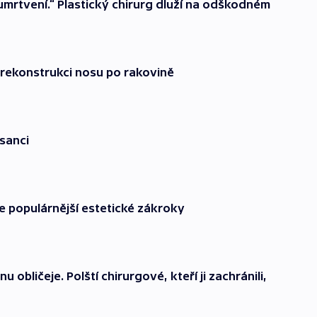
umrtvení.“ Plastický chirurg dluží na odškodném
 rekonstrukci nosu po rakovině
sanci
e populárnější estetické zákroky
u obličeje. Polští chirurgové, kteří ji zachránili,