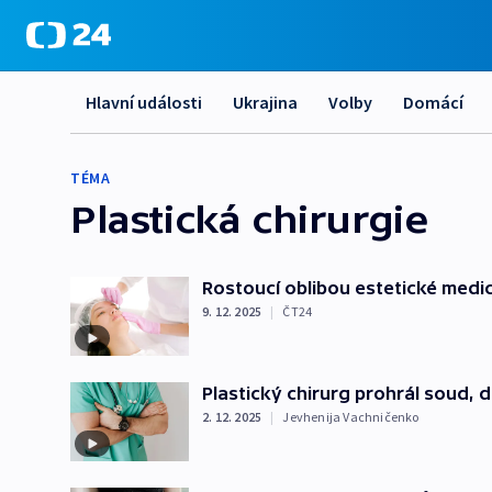
Hlavní události
Ukrajina
Volby
Domácí
TÉMA
Plastická chirurgie
Rostoucí oblibou estetické medic
9. 12. 2025
|
ČT24
Plastický chirurg prohrál soud, 
2. 12. 2025
|
Jevhenija Vachničenko