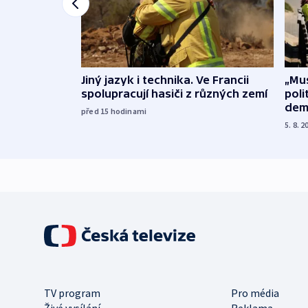
Jiný jazyk i technika. Ve Francii
„Mus
spolupracují hasiči z různých zemí
poli
dem
před 15
hodinami
5. 8. 2
TV program
Pro média
Živé vysílání
Reklama