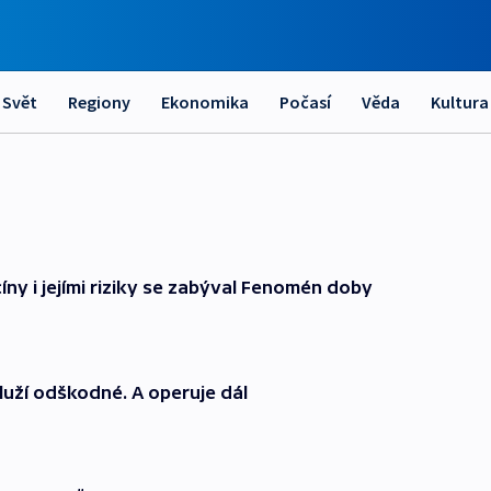
Svět
Regiony
Ekonomika
Počasí
Věda
Kultura
íny i jejími riziky se zabýval Fenomén doby
dluží odškodné. A operuje dál