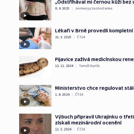
„Odstříhával mi černou kůži bez 
8. 4. 2025
|
Jevhenija Vachničenko
Lékaři v Brně provedli kompletní
21. 3. 2025
|
ČT24
Pijavice zažívá medicínskou rene
12. 11. 2024
|
Tomáš Karlík
Ministerstvo chce regulovat stál
1. 8. 2024
|
ČT24
Výbuch připravil Ukrajinku o třetin
získali mezinárodní ocenění
11. 5. 2024
|
ČT24