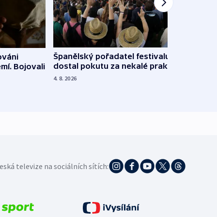
Španělský pořadatel festivalu
ováni
Lesn
dostal pokutu za nekalé praktiky
mí. Bojovali
dopa
zdrav
4. 8. 2026
4. 8. 20
eská televize na sociálních sítích: