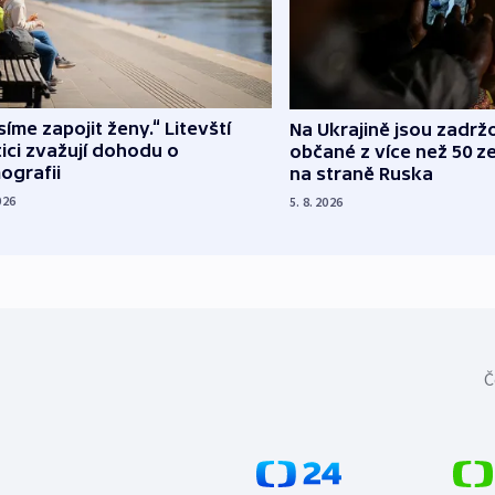
íme zapojit ženy.“ Litevští
Na Ukrajině jsou zadrž
tici zvažují dohodu o
občané z více než 50 ze
ografii
na straně Ruska
026
5. 8. 2026
Č