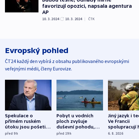
favorizují opozici, napsala agentura
AP
10. 3. 2024
10. 3. 2024
|
ČTK
Evropský pohled
ČT24 každý den vybírá z obsahu publikovaného evropskými
veřejnými médii, členy Eurovize.
Spekulace o
Pobyt u vodních
Jiný jazyk i t
přímém ruském
ploch zvyšuje
Ve Francii
útoku jsou pošetilé,
duševní pohodu,
spolupracují h
míní estonský
ukázala
různých zemí
před 9
h
před 19
h
6. 8. 2026
bezpečnostní
mezinárodní studie