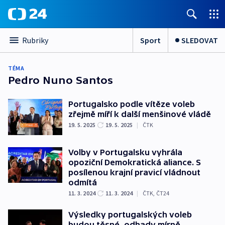
Sport
SLEDOVAT
Rubriky
TÉMA
Pedro Nuno Santos
Portugalsko podle vítěze voleb
zřejmě míří k další menšinové vládě
19. 5. 2025
19. 5. 2025
|
ČTK
Volby v Portugalsku vyhrála
opoziční Demokratická aliance. S
posílenou krajní pravicí vládnout
odmítá
11. 3. 2024
11. 3. 2024
|
ČTK
,
ČT24
Výsledky portugalských voleb
budou těsné, odhady mírně