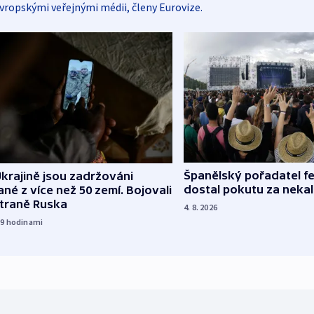
vropskými veřejnými médii, členy Eurovize.
Španělský pořadatel fe
krajině jsou zadržováni
dostal pokutu za nekal
né z více než 50 zemí. Bojovali
straně Ruska
4. 8. 2026
19
hodinami