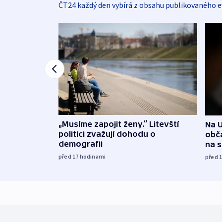
ČT24 každý den vybírá z obsahu publikovaného e
„Musíme zapojit ženy.“ Litevští
Na U
politici zvažují dohodu o
obča
demografii
na 
před 17
hodinami
před 