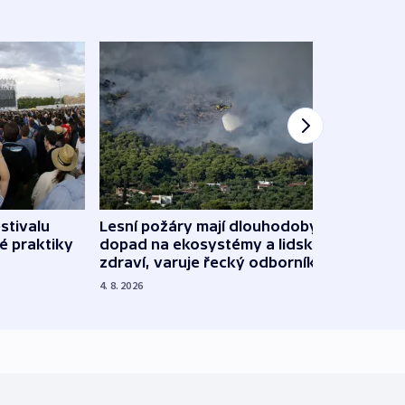
stivalu
Lesní požáry mají dlouhodobý
Ukraj
é praktiky
dopad na ekosystémy a lidské
Franc
zdraví, varuje řecký odborník
požá
4. 8. 2026
3. 8. 20