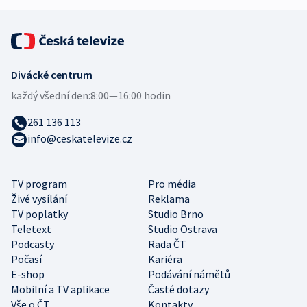
Divácké centrum
každý všední den:
8:00—16:00 hodin
261 136 113
info@ceskatelevize.cz
TV program
Pro média
Živé vysílání
Reklama
TV poplatky
Studio Brno
Teletext
Studio Ostrava
Podcasty
Rada ČT
Počasí
Kariéra
E-shop
Podávání námětů
Mobilní a TV aplikace
Časté dotazy
Vše o ČT
Kontakty