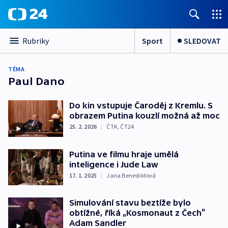
Sport
SLEDOVAT
Rubriky
TÉMA
Paul Dano
Do kin vstupuje Čaroděj z Kremlu. S
obrazem Putina kouzlí možná až moc
25. 2. 2026
|
ČTK
,
ČT24
Putina ve filmu hraje umělá
inteligence i Jude Law
17. 1. 2025
|
Jana Benediktová
Simulování stavu beztíže bylo
obtížné, říká „Kosmonaut z Čech“
Adam Sandler