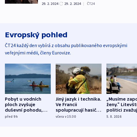
29. 2. 2024
29. 2. 2024
|
ČT24
Evropský pohled
ČT24 každý den vybírá z obsahu publikovaného evropskými
veřejnými médii, členy Eurovize.
Pobyt u vodních
Jiný jazyk i technika.
„Musíme zapo
ploch zvyšuje
Ve Francii
ženy.“ Litevšt
duševní pohodu,
spolupracují hasiči z
politici zvažuj
ukázala
různých zemí
dohodu o
před 9
h
včera v 15:30
5. 8. 2026
mezinárodní studie
demografii