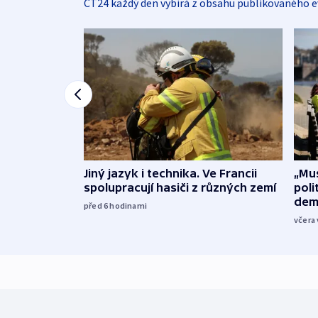
ČT24 každý den vybírá z obsahu publikovaného e
Jiný jazyk i technika. Ve Francii
„Mus
spolupracují hasiči z různých zemí
poli
dem
před 6
hodinami
včera 