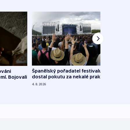
Španělský pořadatel festivalu
ováni
Lesn
dostal pokutu za nekalé praktiky
mí. Bojovali
dopa
zdrav
4. 8. 2026
4. 8. 20