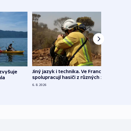
Jiný jazyk i technika. Ve Francii
zvyšuje
„Musí
spolupracují hasiči z různých zemí
la
polit
demo
6. 8. 2026
5. 8. 20