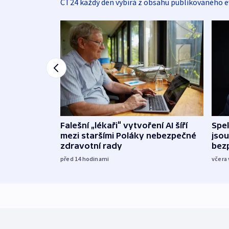
ČT24 každý den vybírá z obsahu publikovaného e
Falešní „lékaři“ vytvoření AI šíří
Spe
mezi staršími Poláky nebezpečné
jsou
zdravotní rady
bez
před 14
hodinami
včera 