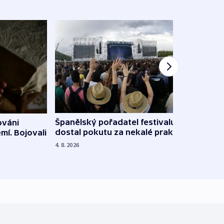
Španělský pořadatel festivalu
ováni
Lesn
dostal pokutu za nekalé praktiky
mí. Bojovali
dopa
zdrav
4. 8. 2026
4. 8. 20