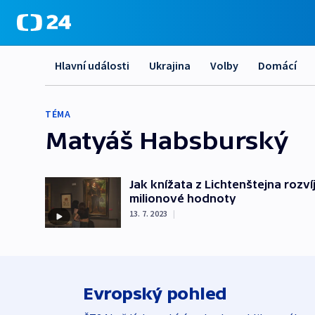
Hlavní události
Ukrajina
Volby
Domácí
TÉMA
Matyáš Habsburský
Jak knížata z Lichtenštejna rozví
milionové hodnoty
13. 7. 2023
|
Evropský pohled