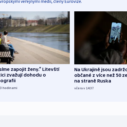
vropskými veřejnými médii, členy Eurovize.
íme zapojit ženy.“ Litevští
Na Ukrajině jsou zadrž
tici zvažují dohodu o
občané z více než 50 ze
ografii
na straně Ruska
23
hodinami
včera v 14:37