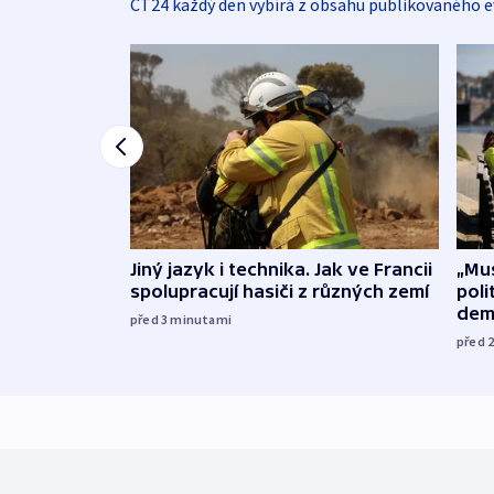
ČT24 každý den vybírá z obsahu publikovaného e
Jiný jazyk i technika. Jak ve Francii
„Mus
spolupracují hasiči z různých zemí
poli
dem
před 3
minutami
před 