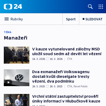
Sport
SLEDOVAT
Rubriky
TÉMA
Manažeři
V kauze vytunelované záložny MSD
uložil soud sedm až devět let vězení
16. 3. 2026
16. 3. 2026
|
ČTK
Dva exmanažeři Volkswagenu
dostali kvůli dieselgate tresty
vězení, dva podmínku
26. 5. 2025
26. 5. 2025
|
ČTK
,
Pavel Polák
Vrchní státní zastupitelství prověří
úniky informací v Hlubučkově kauze