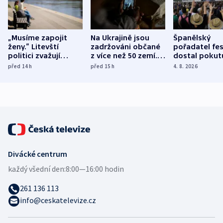
„Musíme zapojit
Na Ukrajině jsou
Španělský
ženy.“ Litevští
zadržováni občané
pořadatel fes
politici zvažují
z více než 50 zemí.
dostal pokut
dohodu o
Bojovali na straně
nekalé prakti
před 14
h
před 15
h
4. 8. 2026
demografii
Ruska
Divácké centrum
každý všední den:
8:00—16:00 hodin
261 136 113
info@ceskatelevize.cz