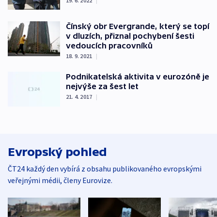
19. 6. 2022
|
Čínský obr Evergrande, který se topí
v dluzích, přiznal pochybení šesti
vedoucích pracovníků
18. 9. 2021
|
Podnikatelská aktivita v eurozóně je
nejvýše za šest let
21. 4. 2017
|
Evropský pohled
ČT24 každý den vybírá z obsahu publikovaného evropskými
veřejnými médii, členy Eurovize.