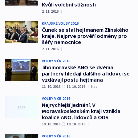
Kvůli volební stížnosti
2. 11. 2016
|
KRAJSKÉ VOLBY 2016
Čunek se stal hejtmanem Zlínského
kraje. Nejprve prověří odměny pro
šéfy nemocnice
2. 11. 2016
|
VOLBY V ČR 2016
Jihomoravské ANO se dvěma
partnery hledají dalšího a lidovci se
vzdávají postu hejtmana
11. 10. 2016
11. 10. 2016
|
hac
VOLBY V ČR 2016
Nejrychlejší jednání. V
Moravskoslezském kraji vznikla
koalice ANO, lidovců a ODS
10. 10. 2016
10. 10. 2016
|
VOLBY V ČR 2016