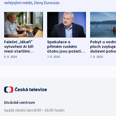
veřejnými médii, členy Eurovize.
Falešní „lékaři“
Spekulace o
Pobyt u vodn
vytvoření AI šíří
přímém ruském
ploch zvyšuje
mezi staršími
útoku jsou pošetilé,
duševní poho
Poláky nebezpečné
míní estonský
ukázala
8. 8. 2026
7. 8. 2026
7. 8. 2026
zdravotní rady
bezpečnostní
mezinárodní 
expert
Divácké centrum
každý všední den:
8:00—16:00 hodin