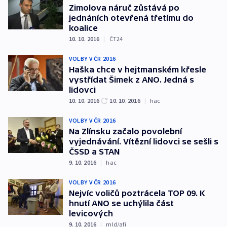
Zimolova náruč zůstává po
jednáních otevřená třetímu do
koalice
10. 10. 2016
|
ČT24
VOLBY V ČR 2016
Haška chce v hejtmanském křesle
vystřídat Šimek z ANO. Jedná s
lidovci
10. 10. 2016
10. 10. 2016
|
hac
VOLBY V ČR 2016
Na Zlínsku začalo povolební
vyjednávání. Vítězní lidovci se sešli s
ČSSD a STAN
9. 10. 2016
|
hac
VOLBY V ČR 2016
Nejvíc voličů poztrácela TOP 09. K
hnutí ANO se uchýlila část
levicových
9. 10. 2016
|
mld/afi