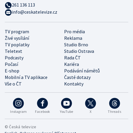
261 136 113
info@ceskatelevize.cz
TV program
Pro média
Živé vysílání
Reklama
TV poplatky
Studio Brno
Teletext
Studio Ostrava
Podcasty
Rada ČT
Počasí
Kariéra
E-shop
Podávání námětů
Mobilní a TV aplikace
Časté dotazy
Vše o ČT
Kontakty
Instagram
Facebook
YouTube
X
Threads
© Česká televize