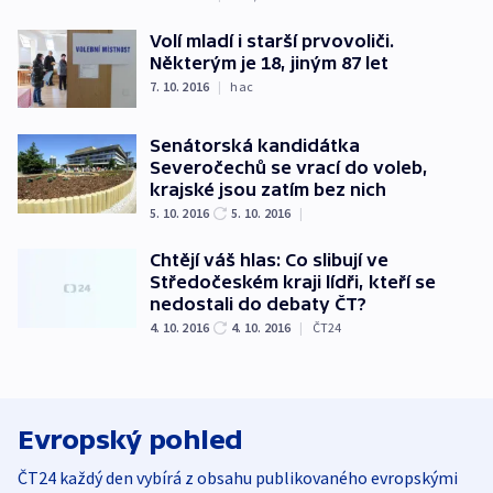
Volí mladí i starší prvovoliči.
Některým je 18, jiným 87 let
7. 10. 2016
|
hac
Senátorská kandidátka
Severočechů se vrací do voleb,
krajské jsou zatím bez nich
5. 10. 2016
5. 10. 2016
|
Chtějí váš hlas: Co slibují ve
Středočeském kraji lídři, kteří se
nedostali do debaty ČT?
4. 10. 2016
4. 10. 2016
|
ČT24
Evropský pohled
ČT24 každý den vybírá z obsahu publikovaného evropskými