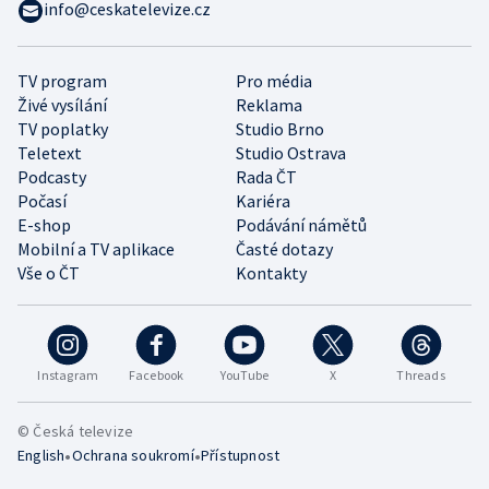
info@ceskatelevize.cz
TV program
Pro média
Živé vysílání
Reklama
TV poplatky
Studio Brno
Teletext
Studio Ostrava
Podcasty
Rada ČT
Počasí
Kariéra
E-shop
Podávání námětů
Mobilní a TV aplikace
Časté dotazy
Vše o ČT
Kontakty
Instagram
Facebook
YouTube
X
Threads
© Česká televize
•
•
English
Ochrana soukromí
Přístupnost