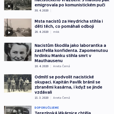
emigrovala po komunistickém puči
30. 4. 2020
|
Msta nacistů za Heydricha stihla i
děti těch, co pomáhali odboji
20. 4. 2020
|
mkk
Nacistům škodila jako laborantka a
zastřelila konfidenta. Zapomenutou
hrdinku Manku stihla smrt v
Mauthausenu
10. 4. 2020
|
Aneta Černá
Odmítl se podvolit nacistické
okupaci. Kapitán Pavlík bránil se
zbraněmi kasárna, i když se jinde
vzdávali
15. 3. 2020
|
Aneta Černá
DOPORUČUJEME
Terezínská lékárnice chtěla