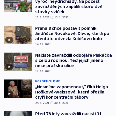
výročí heydrichiády. Na počest
zavražděných zapálili skoro dvě
stovky svíček
12. 1. 2022
12. 1. 2022
|
Praha 8 chce postavit pomník
Jindřišce Novákové. Dívce, která po
atentátu odvezla Kubišovo kolo
14. 11. 2021
|
Nacisté zavraždili odbojáře Piskáčka
s celou rodinou. Teď jejich jméno
nese pražská ulice
17. 10. 2021
|
DOPORUČUJEME
„Nesmíme zapomenout,“ říká Helga
Hošková-Weissová, která přežila
čtyři koncentrační tábory
24. 5. 2021
30. 5. 2021
|
Před 78 lety zavraždili nacisti 31