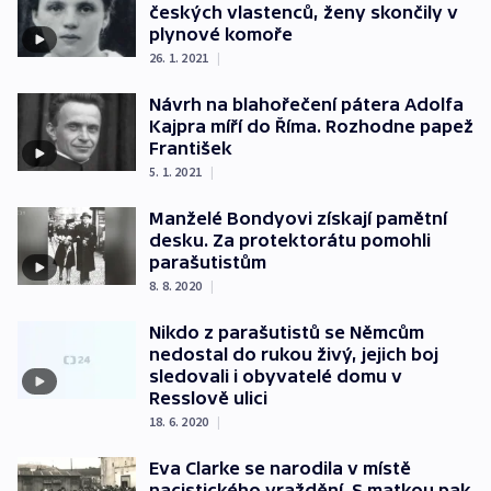
českých vlastenců, ženy skončily v
plynové komoře
26. 1. 2021
|
Návrh na blahořečení pátera Adolfa
Kajpra míří do Říma. Rozhodne papež
František
5. 1. 2021
|
Manželé Bondyovi získají pamětní
desku. Za protektorátu pomohli
parašutistům
8. 8. 2020
|
Nikdo z parašutistů se Němcům
nedostal do rukou živý, jejich boj
sledovali i obyvatelé domu v
Resslově ulici
18. 6. 2020
|
Eva Clarke se narodila v místě
nacistického vraždění. S matkou pak