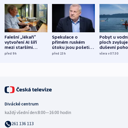
Falešní „lékaři“
Spekulace o
Pobyt u vodn
vytvoření AI šíří
přímém ruském
ploch zvyšuje
mezi staršími
útoku jsou pošetilé,
duševní poho
Poláky nebezpečné
míní estonský
ukázala
před 9
h
před 23
h
včera v 07:30
zdravotní rady
bezpečnostní
mezinárodní 
expert
Divácké centrum
každý všední den:
8:00—16:00 hodin
261 136 113