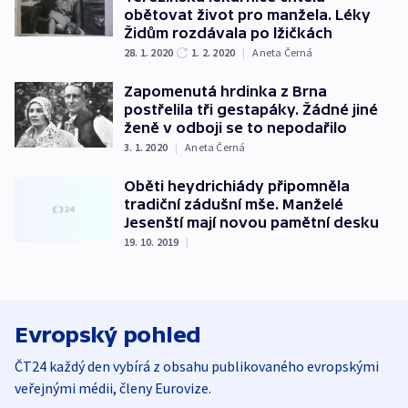
obětovat život pro manžela. Léky
Židům rozdávala po lžičkách
28. 1. 2020
1. 2. 2020
|
Aneta Černá
Zapomenutá hrdinka z Brna
postřelila tři gestapáky. Žádné jiné
ženě v odboji se to nepodařilo
3. 1. 2020
|
Aneta Černá
Oběti heydrichiády připomněla
tradiční zádušní mše. Manželé
Jesenští mají novou pamětní desku
19. 10. 2019
|
Evropský pohled
ČT24 každý den vybírá z obsahu publikovaného evropskými
veřejnými médii, členy Eurovize.