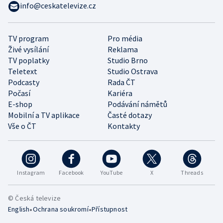
info@ceskatelevize.cz
TV program
Pro média
Živé vysílání
Reklama
TV poplatky
Studio Brno
Teletext
Studio Ostrava
Podcasty
Rada ČT
Počasí
Kariéra
E-shop
Podávání námětů
Mobilní a TV aplikace
Časté dotazy
Vše o ČT
Kontakty
Instagram
Facebook
YouTube
X
Threads
© Česká televize
•
•
English
Ochrana soukromí
Přístupnost