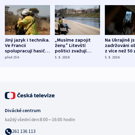
Jiný jazyk i technika.
„Musíme zapojit
Na Ukrajině j
Ve Francii
ženy.“ Litevští
zadržováni o
spolupracují hasiči z
politici zvažují
z více než 50 
různých zemí
dohodu o
Bojovali na s
před 15
h
5. 8. 2026
5. 8. 2026
demografii
Ruska
Divácké centrum
každý všední den:
8:00—16:00 hodin
261 136 113