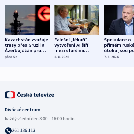
Kazachstán zvažuje
Falešní „lékaři“
Spekulace o
trasy přes Gruzii a
vytvoření AI šíří
přímém rusk
Ázerbájdžán pro
mezi staršími
útoku jsou po
vývoz ropy do
Poláky nebezpečné
míní estonsk
před 5
h
8. 8. 2026
7. 8. 2026
Evropy
zdravotní rady
bezpečnostn
expert
Divácké centrum
každý všední den:
8:00—16:00 hodin
261 136 113