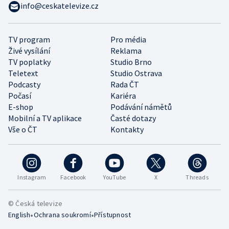
info@ceskatelevize.cz
TV program
Pro média
Živé vysílání
Reklama
TV poplatky
Studio Brno
Teletext
Studio Ostrava
Podcasty
Rada ČT
Počasí
Kariéra
E-shop
Podávání námětů
Mobilní a TV aplikace
Časté dotazy
Vše o ČT
Kontakty
Instagram
Facebook
YouTube
X
Threads
© Česká televize
•
•
English
Ochrana soukromí
Přístupnost