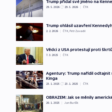
Trump přidal své jméno na Kenn
29. 5. 2026
29. 5. 2026
|
ČTK
Trump ohlásil uzavření Kennedyh
2. 2. 2026
|
ČTK
,
Petr Zavadil
Vědci z USA protestují proti šk
7. 3. 2025
|
ČTK
Agentury: Trump nařídil odtajni
Kinga
23. 1. 2025
23. 1. 2025
|
ČTK
OBRAZEM: Jak se měnily americk
20. 1. 2025
|
Jan Buršík