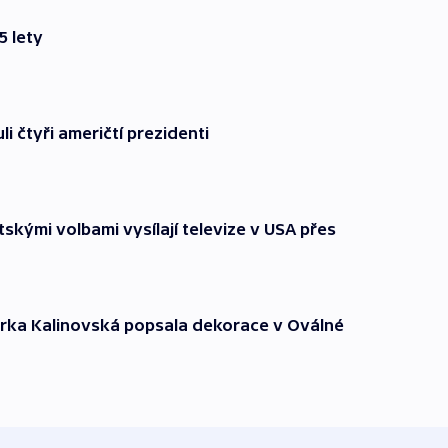
5 lety
i čtyři američtí prezidenti
kými volbami vysílají televize v USA přes
orka Kalinovská popsala dekorace v Oválné