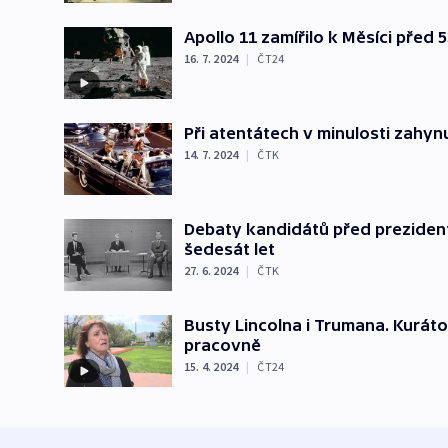
Apollo 11 zamířilo k Měsíci před 5
16. 7. 2024
|
ČT24
Při atentátech v minulosti zahynul
14. 7. 2024
|
ČTK
Debaty kandidátů před prezidents
šedesát let
27. 6. 2024
|
ČTK
Busty Lincolna i Trumana. Kurát
pracovně
15. 4. 2024
|
ČT24