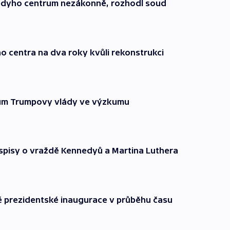
edyho centrum nezákonně, rozhodl soud
o centra na dva roky kvůli rekonstrukci
rtům Trumpovy vlády ve výzkumu
t spisy o vraždě Kennedyů a Martina Luthera
é prezidentské inaugurace v průběhu času