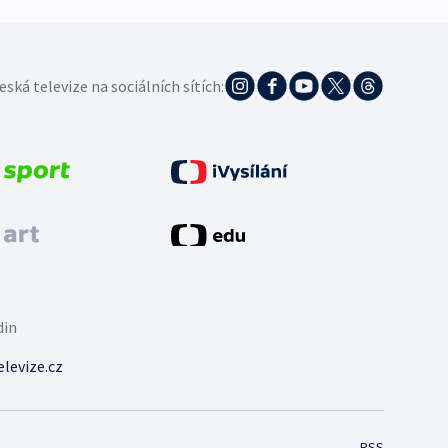
eská televize na sociálních sítích:
din
levize.cz
RSS