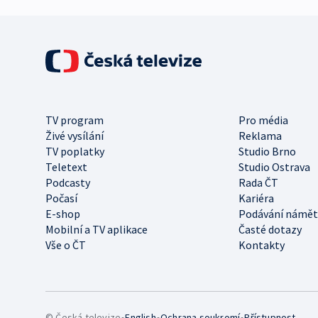
TV program
Pro média
Živé vysílání
Reklama
TV poplatky
Studio Brno
Teletext
Studio Ostrava
Podcasty
Rada ČT
Počasí
Kariéra
E-shop
Podávání námět
Mobilní a TV aplikace
Časté dotazy
Vše o ČT
Kontakty
•
•
•
© Česká televize
English
Ochrana soukromí
Přístupnost