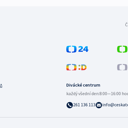
Č
Divácké centrum
ů
každý všední den:
8:00—16:00 ho
261 136 113
info@ceskate