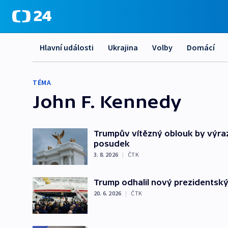
Hlavní události
Ukrajina
Volby
Domácí
TÉMA
John F. Kennedy
Trumpův vítězný oblouk by výra
posudek
3. 8. 2026
|
ČTK
Trump odhalil nový prezidentsk
20. 6. 2026
|
ČTK