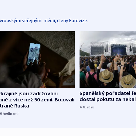
vropskými veřejnými médii, členy Eurovize.
Španělský pořadatel fe
krajině jsou zadržováni
dostal pokutu za nekal
né z více než 50 zemí. Bojovali
straně Ruska
4. 8. 2026
20
hodinami