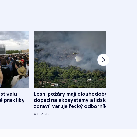
stivalu
Lesní požáry mají dlouhodobý
Ukraj
é praktiky
dopad na ekosystémy a lidské
Franc
zdraví, varuje řecký odborník
požá
4. 8. 2026
3. 8. 20