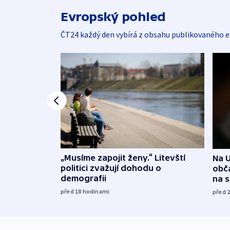
Evropský pohled
ČT24 každý den vybírá z obsahu publikovaného e
„Musíme zapojit ženy.“ Litevští
Na U
politici zvažují dohodu o
obča
demografii
na 
před 18
hodinami
před 