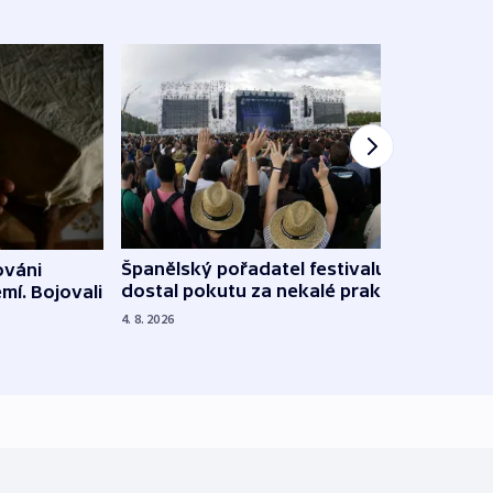
Španělský pořadatel festivalu
ováni
Lesn
dostal pokutu za nekalé praktiky
mí. Bojovali
dopa
zdrav
4. 8. 2026
4. 8. 20