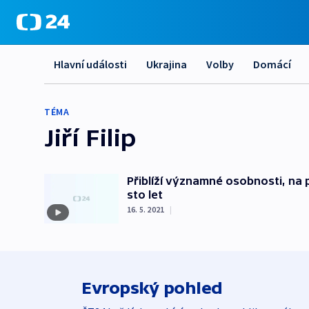
Hlavní události
Ukrajina
Volby
Domácí
TÉMA
Jiří Filip
Přiblíží významné osobnosti, na
sto let
16. 5. 2021
|
Evropský pohled