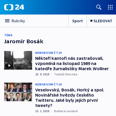
Sport
SLEDOVAT
Rubriky
TÉMA
Jaromír Bosák
NEWSROOM ČT24
Někteří kantoři nás zastrašovali,
vzpomíná na listopad 1989 na
katedře žurnalistiky Marek Wollner
23. 9. 2019
|
Tadeáš Hlavinka
NEWSROOM ČT24
Veselovský, Bosák, Horký a spol.
Novinářské hvězdy českého
Twitteru. Jaké byly jejich první
tweety?
13. 1. 2019
|
Barbora Loudová