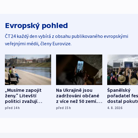
Evropský pohled
ČT24 každý den vybírá z obsahu publikovaného evropskými
veřejnými médii, členy Eurovize.
„Musíme zapojit
Na Ukrajině jsou
Španělský
ženy.“ Litevští
zadržováni občané
pořadatel fes
politici zvažují
z více než 50 zemí.
dostal pokut
dohodu o
Bojovali na straně
nekalé prakti
před 14
h
před 15
h
4. 8. 2026
demografii
Ruska