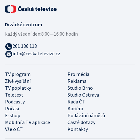
Divácké centrum
každý všední den:
8:00—16:00 hodin
261 136 113
info@ceskatelevize.cz
TV program
Pro média
Živé vysílání
Reklama
TV poplatky
Studio Brno
Teletext
Studio Ostrava
Podcasty
Rada ČT
Počasí
Kariéra
E-shop
Podávání námětů
Mobilní a TV aplikace
Časté dotazy
Vše o ČT
Kontakty