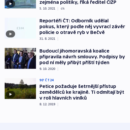
zejména politiky, říká ředitel ČIŽP
5. 10. 2021
|
dk
Reportéři ČT: Odborník udělal
pokus, který podle něj vyvrací závěr
policie o otravě ryb v Bečvě
31. 8. 2021
|
Budoucí jihomoravská koalice
připravila návrh smlouvy. Podpisy by
pod ní měly přibýt příští týden
9. 10. 2020
|
90' ČT24
Petice požaduje šetrnější přístup
zemědělců ke krajině. Ti odmítají být
v roli hlavních viníků
8. 12. 2019
|