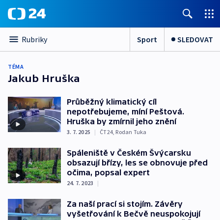
Sport
SLEDOVAT
Rubriky
TÉMA
Jakub Hruška
Průběžný klimatický cíl
nepotřebujeme, míní Peštová.
Hruška by zmírnil jeho znění
3. 7. 2025
|
ČT24
,
Rodan Tuka
Spáleniště v Českém Švýcarsku
obsazují břízy, les se obnovuje před
očima, popsal expert
24. 7. 2023
|
Za naší prací si stojím. Závěry
vyšetřování k Bečvě neuspokojují