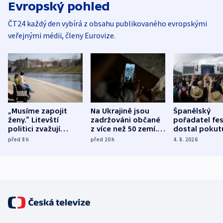
Evropský pohled
ČT24 každý den vybírá z obsahu publikovaného evropskými
veřejnými médii, členy Eurovize.
„Musíme zapojit
Na Ukrajině jsou
Španělský
ženy.“ Litevští
zadržováni občané
pořadatel fes
politici zvažují
z více než 50 zemí.
dostal pokut
dohodu o
Bojovali na straně
nekalé prakti
před 8
h
před 10
h
4. 8. 2026
demografii
Ruska