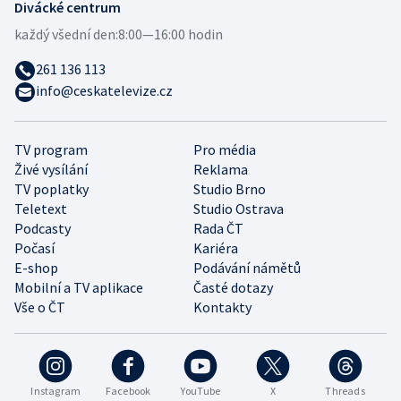
Divácké centrum
každý všední den:
8:00—16:00 hodin
261 136 113
info@ceskatelevize.cz
TV program
Pro média
Živé vysílání
Reklama
TV poplatky
Studio Brno
Teletext
Studio Ostrava
Podcasty
Rada ČT
Počasí
Kariéra
E-shop
Podávání námětů
Mobilní a TV aplikace
Časté dotazy
Vše o ČT
Kontakty
Instagram
Facebook
YouTube
X
Threads