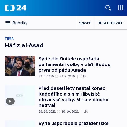
Sport
SLEDOVAT
Rubriky
TÉMA
Háfiz al-Asad
Sýrie dle činitele uspořádá
parlamentní volby v září. Budou
první od pádu Asada
27. 7. 2025
27. 7. 2025
|
ČTK
Před deseti lety nastal konec
Kaddáfího a s ním i libyjské
občanské války. Mír ale dlouho
netrval
20. 10. 2021
20. 10. 2021
|
dk
Sýrie uspořádala prezidentské