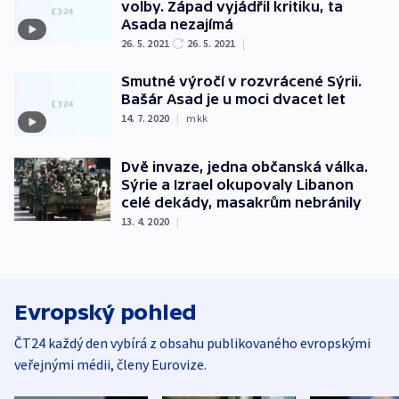
volby. Západ vyjádřil kritiku, ta
Asada nezajímá
26. 5. 2021
26. 5. 2021
|
Smutné výročí v rozvrácené Sýrii.
Bašár Asad je u moci dvacet let
14. 7. 2020
|
mkk
Dvě invaze, jedna občanská válka.
Sýrie a Izrael okupovaly Libanon
celé dekády, masakrům nebránily
13. 4. 2020
|
Evropský pohled
ČT24 každý den vybírá z obsahu publikovaného evropskými
veřejnými médii, členy Eurovize.