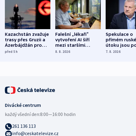
Kazachstán zvažuje
Falešní „lékaři“
Spekulace o
trasy přes Gruzii a
vytvoření AI šíří
přímém rusk
Ázerbájdžán pro
mezi staršími
útoku jsou po
vývoz ropy do
Poláky nebezpečné
míní estonsk
před 5
h
8. 8. 2026
7. 8. 2026
Evropy
zdravotní rady
bezpečnostn
expert
Divácké centrum
každý všední den:
8:00—16:00 hodin
261 136 113
info@ceskatelevize.cz