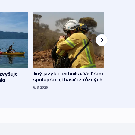
Jiný jazyk i technika. Ve Francii
zvyšuje
„Musí
spolupracují hasiči z různých zemí
la
polit
demo
6. 8. 2026
5. 8. 20