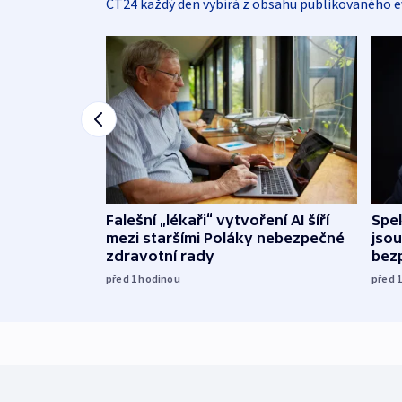
ČT24 každý den vybírá z obsahu publikovaného e
Falešní „lékaři“ vytvoření AI šíří
Spe
mezi staršími Poláky nebezpečné
jsou
zdravotní rady
bez
před 1
hodinou
před 