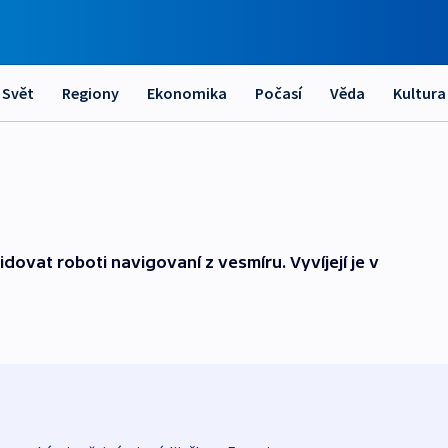
Svět
Regiony
Ekonomika
Počasí
Věda
Kultura
dovat roboti navigovaní z vesmíru. Vyvíjejí je v