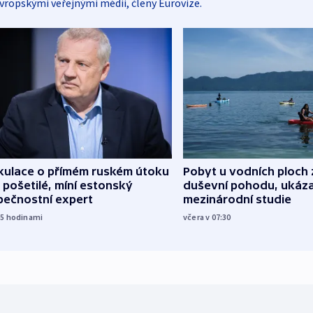
vropskými veřejnými médii, členy Eurovize.
kulace o přímém ruském útoku
Pobyt u vodních ploch 
 pošetilé, míní estonský
duševní pohodu, ukáza
pečnostní expert
mezinárodní studie
15
hodinami
včera v 07:30