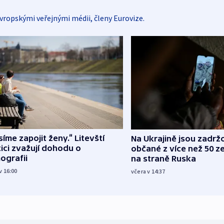
vropskými veřejnými médii, členy Eurovize.
íme zapojit ženy.“ Litevští
Na Ukrajině jsou zadrž
tici zvažují dohodu o
občané z více než 50 ze
ografii
na straně Ruska
v 16:00
včera v 14:37