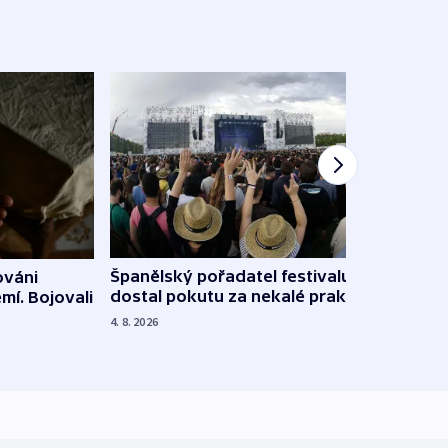
Španělský pořadatel festivalu
ováni
Lesn
dostal pokutu za nekalé praktiky
mí. Bojovali
dopa
zdrav
4. 8. 2026
4. 8. 20