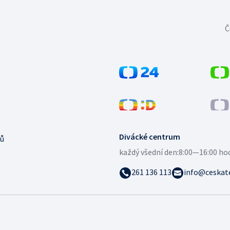
Č
Divácké centrum
ů
každý všední den:
8:00—16:00 ho
261 136 113
info@ceskate