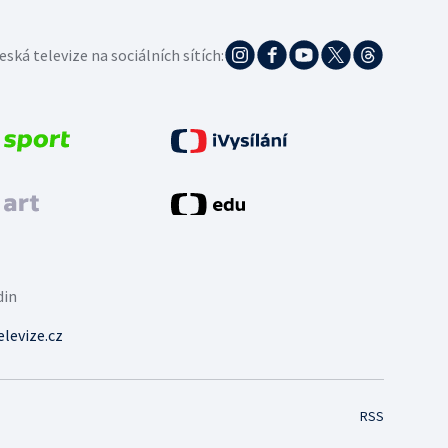
eská televize na sociálních sítích:
din
levize.cz
RSS