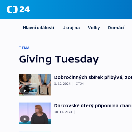
Hlavní události
Ukrajina
Volby
Domácí
TÉMA
Giving Tuesday
Dobročinných sbírek přibývá, zor
3. 12. 2024
|
ČT24
Dárcovské úterý připomíná charit
28. 11. 2023
|