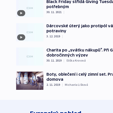
Black Friday střídá Giving Tues
potřebným
30. 11. 2021
|
Dárcovské úterý jako protipól v
potraviny
3. 12. 2019
|
Charita po „svátku nákupů“. Při 
dobročinných výzev
30. 11. 2019
|
Eliška Krovová
Boty, oblečení i celý zimní set. 
domova
2. 11. 2019
|
Michaela Lišková