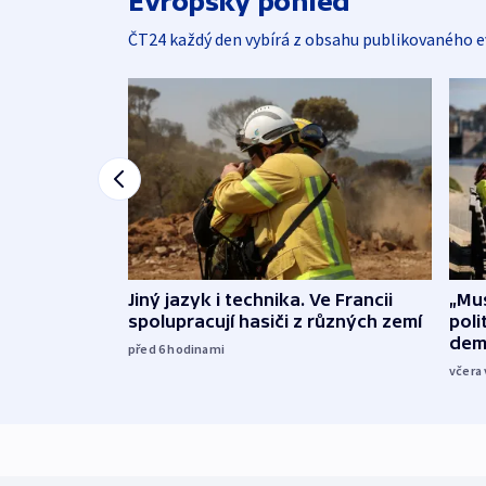
Evropský pohled
ČT24 každý den vybírá z obsahu publikovaného e
Jiný jazyk i technika. Ve Francii
„Mus
spolupracují hasiči z různých zemí
poli
dem
před 6
hodinami
včera 