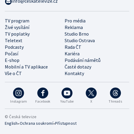
info@ceskatelevize.cz
TV program
Pro média
Živé vysílání
Reklama
TV poplatky
Studio Brno
Teletext
Studio Ostrava
Podcasty
Rada ČT
Počasí
Kariéra
E-shop
Podávání námětů
Mobilní a TV aplikace
Časté dotazy
Vše o ČT
Kontakty
Instagram
Facebook
YouTube
X
Threads
© Česká televize
•
•
English
Ochrana soukromí
Přístupnost