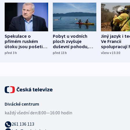
Spekulace o
Pobyt u vodních
Jiný jazyk i t
přímém ruském
ploch zvyšuje
Ve Francii
útoku jsou pošetilé,
duševní pohodu,
spolupracují h
míní estonský
ukázala
různých zemí
před 3
h
před 13
h
včera v 15:30
bezpečnostní
mezinárodní studie
expert
Divácké centrum
každý všední den:
8:00—16:00 hodin
261 136 113