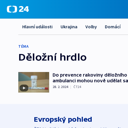
Hlavní události
Ukrajina
Volby
Domácí
TÉMA
Děložní hrdlo
Do prevence rakoviny děložního hr
ambulanci mohou nově udělat s
28. 2. 2024
|
ČT24
Evropský pohled