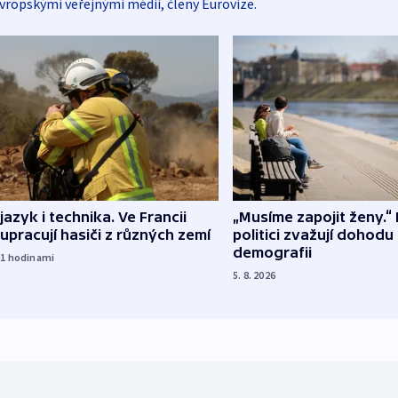
vropskými veřejnými médii, členy Eurovize.
 jazyk i technika. Ve Francii
„Musíme zapojit ženy.“ 
upracují hasiči z různých zemí
politici zvažují dohodu
demografii
21
hodinami
5. 8. 2026