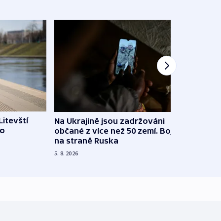
Litevští
Na Ukrajině jsou zadržováni
Španě
 o
občané z více než 50 zemí. Bojovali
dosta
na straně Ruska
4. 8. 20
5. 8. 2026