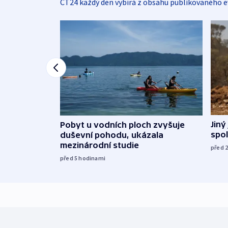
ČT24 každý den vybírá z obsahu publikovaného e
Jiný
Pobyt u vodních ploch zvyšuje
spol
duševní pohodu, ukázala
mezinárodní studie
před 
před 5
hodinami