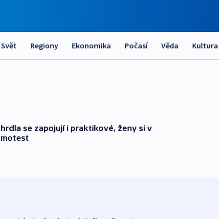
Svět
Regiony
Ekonomika
Počasí
Věda
Kultura
dla se zapojují i praktikové, ženy si v
amotest