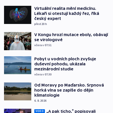
Virtuální realita mění medicínu.
Lékaři si otestují každý řez, říká
český expert
před 20
h
V Kongu hrozí mutace eboly, obávají
se virologové
včera v 07:51
Pobyt u vodních ploch zvyšuje
duševní pohodu, ukázala
mezinárodní studie
včera v 07:30
Od Moravy po Maďarsko. Srpnová
horká vlna se zapíše do dějin
klimatologie
6. 8. 2026
„A pak ticho,“ popisovali
VIDEO