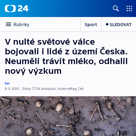
Sport
SLEDOVAT
Rubriky
V nulté světové válce
bojovali i lidé z území Česka.
Neuměli trávit mléko, odhalil
nový výzkum
kar
8. 9. 2020
|
Zdroj:
ČT24
,
Antiquity
,
ScienceMag
,
Cell