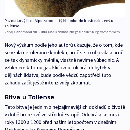
Pazourkový hrot šípu zabodnutý hluboko do kosti nalezený u
Tollense
Zdroj:
Landesamt für Kultur und Denkmalpflege Mecklenburg-Vorpommern
Nový výzkum podle jeho autorů ukazuje, že o tom, kde
se vzala netolerance k mléku, proč se tu objevila a proč
se tak dynamicky měnila, vlastně nevíme vůbec nic. A
vzhledem k tomu, jak klíčovou roli hrál dobytek v
dějinách lidstva, bude podle vědců zapotřebí tuto
záhadu začít ještě intenzivněji zkoumat.
Bitva u Tollense
Tato bitva je jedním z nejzajímavějších dokladů o životě
v době bronzové ve střední Evropě. Odehrála se mezi
roky 1300 a 1200 před naším letopočtem v dnešním
Meklenbursku-Severním Pomořansku.