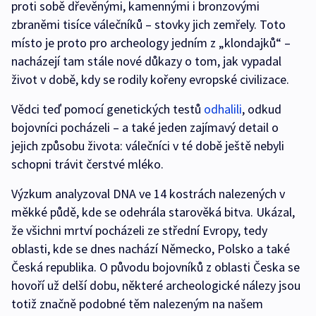
proti sobě dřevěnými, kamennými i bronzovými
zbraněmi tisíce válečníků – stovky jich zemřely. Toto
místo je proto pro archeology jedním z „klondajků“ –
nacházejí tam stále nové důkazy o tom, jak vypadal
život v době, kdy se rodily kořeny evropské civilizace.
Vědci teď pomocí genetických testů
odhalili
, odkud
bojovníci pocházeli – a také jeden zajímavý detail o
jejich způsobu života: válečníci v té době ještě nebyli
schopni trávit čerstvé mléko.
Výzkum analyzoval DNA ve 14 kostrách nalezených v
měkké půdě, kde se odehrála starověká bitva. Ukázal,
že všichni mrtví pocházeli ze střední Evropy, tedy
oblasti, kde se dnes nachází Německo, Polsko a také
Česká republika. O původu bojovníků z oblasti Česka se
hovoří už delší dobu, některé archeologické nálezy jsou
totiž značně podobné těm nalezeným na našem