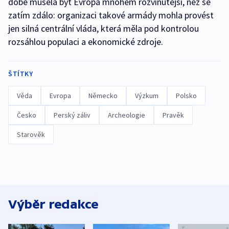
době musela být Evropa mnohem rozvinutější, než se
zatím zdálo: organizaci takové armády mohla provést
jen silná centrální vláda, která měla pod kontrolou
rozsáhlou populaci a ekonomické zdroje.
ŠTÍTKY
Věda
Evropa
Německo
Výzkum
Polsko
Česko
Perský záliv
Archeologie
Pravěk
Starověk
Výběr redakce