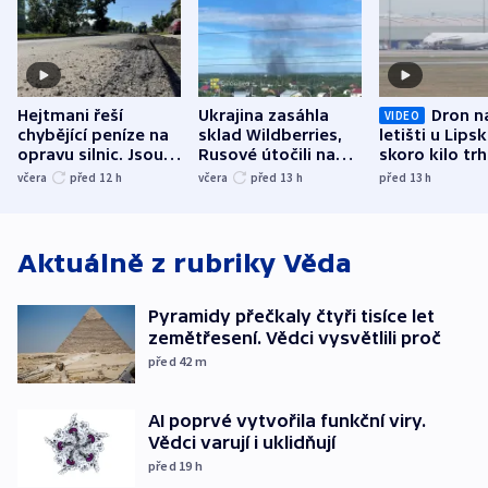
Hejtmani řeší
Ukrajina zasáhla
Dron n
VIDEO
chybějící peníze na
sklad Wildberries,
letišti u Lips
opravu silnic. Jsou
Rusové útočili na
skoro kilo trh
nenárokové, namítá
trh, hasiče či
indicie ukazuj
včera
před 12
h
včera
před 13
h
před 13
h
ministerstvo
stadion
Rusko
Aktuálně z rubriky
Věda
Pyramidy přečkaly čtyři tisíce let
zemětřesení. Vědci vysvětlili proč
před 42
m
AI poprvé vytvořila funkční viry.
Vědci varují i uklidňují
před 19
h