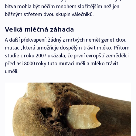
bitva mohla být něčím mnohem složitějším než jen
běžným střetem dvou skupin válečníků.
Velká mléčná záhada
A další překvapení: žádný z mrtvých neměl genetickou
mutaci, která umožňuje dospělým trávit mléko. Přitom
studie z roku 2007 ukázala, že první evropští zemědělci
před asi 8000 roky tuto mutaci měli a mléko trávit
uměli.