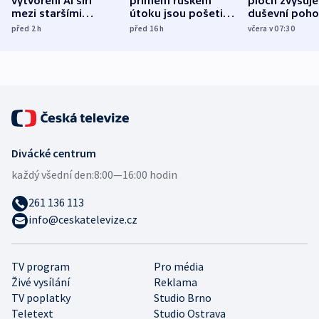
vytvoření AI šíří
přímém ruském
ploch zvyšuje
mezi staršími
útoku jsou pošetilé,
duševní poho
Poláky nebezpečné
míní estonský
ukázala
před 2
h
před 16
h
včera v 07:30
zdravotní rady
bezpečnostní
mezinárodní 
expert
Divácké centrum
každý všední den:
8:00—16:00 hodin
261 136 113
info@ceskatelevize.cz
TV program
Pro média
Živé vysílání
Reklama
TV poplatky
Studio Brno
Teletext
Studio Ostrava