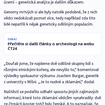
území – genetická analýza je dalším důkazem.
Genomy mrtvých si ale byly natolik podobné, že z nich
vědci nedokázali poznat více, tedy například zda tito
lidé nepatřili k nějak geneticky odlišným populacím.
ODKAZ
Přečtěte si další články o archeologii na webu
ČT24
„Doufali jsme, že najdeme dvě odlišné skupiny lidí s
různými etnickými kořeny, ale nevyšlo to,“ komentoval
výsledky spoluautor výzkumu Joachim Burger, genetik
z univerzity v Míšni. „Je to nudné a zklamání,“ dodal.
Naštěstí se podařilo odhalit spoustu jiných zajímavých
informací, které toto zklamání vědcům vynahradily: dvě
ze čtrnácti koster totiž byly ženské. A to naznačuje, že