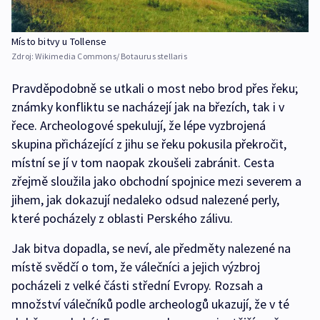
Místo bitvy u Tollense
Zdroj:
Wikimedia Commons/ Botaurus stellaris
Pravděpodobně se utkali o most nebo brod přes řeku;
známky konfliktu se nacházejí jak na březích, tak i v
řece. Archeologové spekulují, že lépe vyzbrojená
skupina přicházející z jihu se řeku pokusila překročit,
místní se jí v tom naopak zkoušeli zabránit. Cesta
zřejmě sloužila jako obchodní spojnice mezi severem a
jihem, jak dokazují nedaleko odsud nalezené perly,
které pocházely z oblasti Perského zálivu.
Jak bitva dopadla, se neví, ale předměty nalezené na
místě svědčí o tom, že válečníci a jejich výzbroj
pocházeli z velké části střední Evropy. Rozsah a
množství válečníků podle archeologů ukazují, že v té