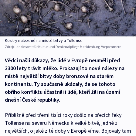
Kostry nalezené na místě bitvy u Tollense
Zdroj:
Landesamt für Kultur und Denkmalpflege Mecklenburg-Vorpommern
Vědci našli důkazy, že lidé v Evropě neuměli před
3300 lety trávit mléko. Prokazují to nové nálezy na
místě největší bitvy doby bronzové na starém
kontinentu. Ty současně ukázaly, že se tohoto
obřího konfliktu účastnili i lidé, kteří žili na území
dnešní České republiky.
Přibližně před třemi tisíci roky došlo na březích řeky
Tollense na severu Německa k velké bitvě, jedné z
největších, o jaké z té doby v Evropě víme. Bojovaly tam