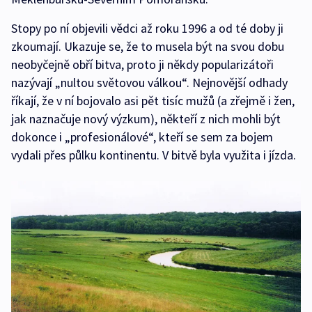
Stopy po ní objevili vědci až roku 1996 a od té doby ji
zkoumají. Ukazuje se, že to musela být na svou dobu
neobyčejně obří bitva, proto ji někdy popularizátoři
nazývají „nultou světovou válkou“. Nejnovější odhady
říkají, že v ní bojovalo asi pět tisíc mužů (a zřejmě i žen,
jak naznačuje nový výzkum), někteří z nich mohli být
dokonce i „profesionálové“, kteří se sem za bojem
vydali přes půlku kontinentu. V bitvě byla využita i jízda.