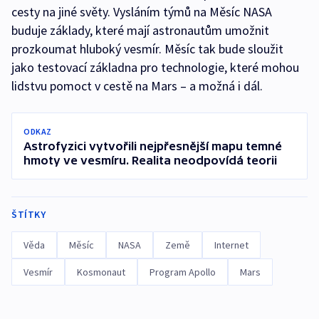
cesty na jiné světy. Vysláním týmů na Měsíc NASA
buduje základy, které mají astronautům umožnit
prozkoumat hluboký vesmír. Měsíc tak bude sloužit
jako testovací základna pro technologie, které mohou
lidstvu pomoct v cestě na Mars – a možná i dál.
ODKAZ
Astrofyzici vytvořili nejpřesnější mapu temné
hmoty ve vesmíru. Realita neodpovídá teorii
ŠTÍTKY
Věda
Měsíc
NASA
Země
Internet
Vesmír
Kosmonaut
Program Apollo
Mars