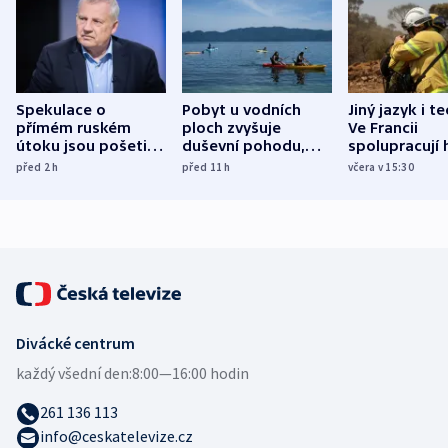
Spekulace o
Pobyt u vodních
Jiný jazyk i t
přímém ruském
ploch zvyšuje
Ve Francii
útoku jsou pošetilé,
duševní pohodu,
spolupracují h
míní estonský
ukázala
různých zemí
před 2
h
před 11
h
včera v 15:30
bezpečnostní
mezinárodní studie
expert
Divácké centrum
každý všední den:
8:00—16:00 hodin
261 136 113
info@ceskatelevize.cz