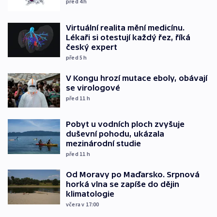
před 4
h
Virtuální realita mění medicínu.
Lékaři si otestují každý řez, říká
český expert
před 5
h
V Kongu hrozí mutace eboly, obávají
se virologové
před 11
h
Pobyt u vodních ploch zvyšuje
duševní pohodu, ukázala
mezinárodní studie
před 11
h
Od Moravy po Maďarsko. Srpnová
horká vlna se zapíše do dějin
klimatologie
včera v 17:00