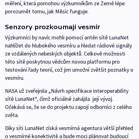
měření, která pomohou výzkumníkům ze Země lépe
porozumět tomu, jak Měsíc funguje.
Senzory prozkoumají vesmír
Výzkumníci by navíc mohli pomocí antén sítě LunaNet
nahlížet do hlubokého vesmíru a hledat rádiové signály
ze vzdálených nebeských objektů. Celkově možnosti
této sítě poskytnou vědcům novou platformu pro
testování řady teorií, což jim umožní zvětšit poznatky o
vesmíru.
NASA už zveřejnila „Návrh specifikace interoperability
sítě LunaNet“, čímž oficiálně zahájila její vývoj.
Očekává se, že se do projektu zapojí odborníci z celého
světa.
Díky síti LunaNet získá vesmírná agentura větší přehled
o vesmírné konektivitě a bude moci plánovat budoucí