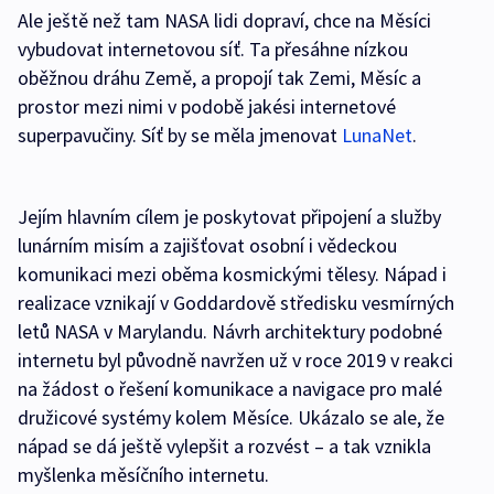
Ale ještě než tam NASA lidi dopraví, chce na Měsíci
vybudovat internetovou síť. Ta přesáhne nízkou
oběžnou dráhu Země, a propojí tak Zemi, Měsíc a
prostor mezi nimi v podobě jakési internetové
superpavučiny. Síť by se měla jmenovat
LunaNet
.
Jejím hlavním cílem je poskytovat připojení a služby
lunárním misím a zajišťovat osobní i vědeckou
komunikaci mezi oběma kosmickými tělesy. Nápad i
realizace vznikají v Goddardově středisku vesmírných
letů NASA v Marylandu. Návrh architektury podobné
internetu byl původně navržen už v roce 2019 v reakci
na žádost o řešení komunikace a navigace pro malé
družicové systémy kolem Měsíce. Ukázalo se ale, že
nápad se dá ještě vylepšit a rozvést – a tak vznikla
myšlenka měsíčního internetu.