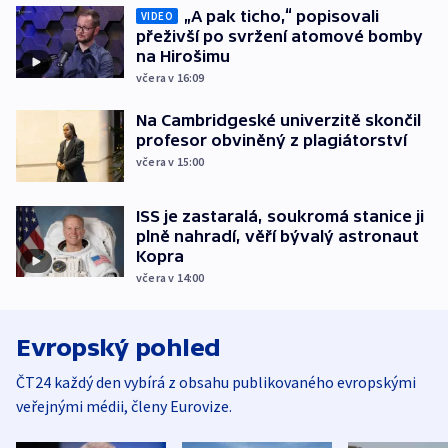
„A pak ticho,“ popisovali
VIDEO
přeživší po svržení atomové bomby
na Hirošimu
včera v 16:09
Na Cambridgeské univerzitě skončil
profesor obviněný z plagiátorství
včera v 15:00
ISS je zastaralá, soukromá stanice ji
plně nahradí, věří bývalý astronaut
Kopra
včera v 14:00
Evropský pohled
ČT24 každý den vybírá z obsahu publikovaného evropskými
veřejnými médii, členy Eurovize.