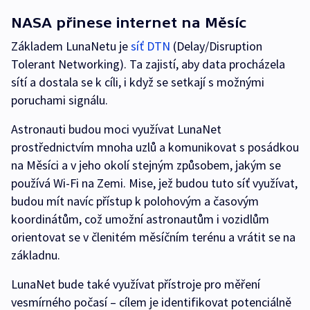
NASA přinese internet na Měsíc
Základem LunaNetu je
síť DTN
(Delay/Disruption
Tolerant Networking). Ta zajistí, aby data procházela
sítí a dostala se k cíli, i když se setkají s možnými
poruchami signálu.
Astronauti budou moci využívat LunaNet
prostřednictvím mnoha uzlů a komunikovat s posádkou
na Měsíci a v jeho okolí stejným způsobem, jakým se
používá Wi-Fi na Zemi. Mise, jež budou tuto síť využívat,
budou mít navíc přístup k polohovým a časovým
koordinátům, což umožní astronautům i vozidlům
orientovat se v členitém měsíčním terénu a vrátit se na
základnu.
LunaNet bude také využívat přístroje pro měření
vesmírného počasí – cílem je identifikovat potenciálně