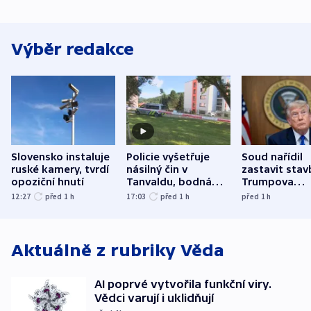
Výběr redakce
Slovensko instaluje
Policie vyšetřuje
Soud nařídil
ruské kamery, tvrdí
násilný čin v
zastavit stav
opoziční hnutí
Tanvaldu, bodná
Trumpova
zranění při něm
tanečního sá
12:27
před 1
h
17:03
před 1
h
před 1
h
utrpěli tři lidé
Aktuálně z rubriky
Věda
AI poprvé vytvořila funkční viry.
Vědci varují i uklidňují