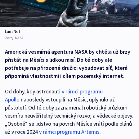
LunaNet
Zdroj:
NASA
Americká vesmírná agentura NASA by chtěla už brzy
přistát na Měsíci s lidkou misí. Do té doby ale
potřebuje na přirozené družici vybudovat síť, která
připomíná vlastnostmi i cílem pozemský internet.
Od doby, kdy astronauti
v rámci programu
Apollo
naposledy vstoupili na Měsíc, uplynulo už
půstoletí. Od té doby zaznamenal robotický průzkum
vesmíru neuvěřitelný technický rozvoj a vědecké objevy.
„Osobně“ se lidstvo na povrch Měsíce vrátí podle plánů
až v roce 2024
v rámci programu Artemis
.