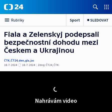
Sport
SLEDOVAT
Rubriky
Fiala a Zelenskyj podepsali
bezpečnostní dohodu mezi
Českem a Ukrajinou
ČTK
,
ČT24
,
den
,
gla
,
jas
18. 7. 2024
18. 7. 2024
|
Zdroj:
ČT24
,
ČTK
Nahrávám video