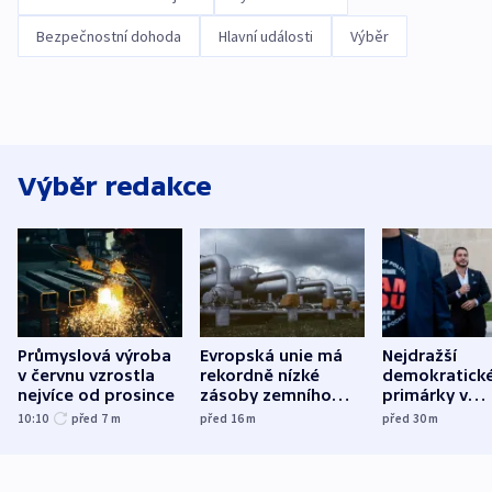
Bezpečnostní dohoda
Hlavní události
Výběr
Výběr redakce
Průmyslová výroba
Evropská unie má
Nejdražší
v červnu vzrostla
rekordně nízké
demokratick
nejvíce od prosince
zásoby zemního
primárky v
plynu
Michiganu st
10:10
před 7
m
před 16
m
před 30
m
rozdělily. Kvůl
podpoře Izra