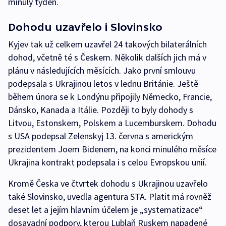
minulý týden.
Dohodu uzavřelo i Slovinsko
Kyjev tak už celkem uzavřel 24 takových bilaterálních
dohod, včetně té s Českem. Několik dalších jich má v
plánu v následujících měsících. Jako první smlouvu
podepsala s Ukrajinou letos v lednu Británie. Ještě
během února se k Londýnu připojily Německo, Francie,
Dánsko, Kanada a Itálie. Později to byly dohody s
Litvou, Estonskem, Polskem a Lucemburskem. Dohodu
s USA podepsal Zelenskyj 13. června s americkým
prezidentem Joem Bidenem, na konci minulého měsíce
Ukrajina kontrakt podepsala i s celou Evropskou unií.
Kromě Česka ve čtvrtek dohodu s Ukrajinou uzavřelo
také Slovinsko, uvedla agentura STA. Platit má rovněž
deset let a jejím hlavním účelem je „systematizace“
dosavadní podpory, kterou Lublaň Ruskem napadené