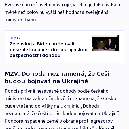
Evropského mírového nástroje, v celku je tak částka o
méně než polovinu vyšší než hodnota zveřejněná
ministerstvem.
ODKAZ
Zelenskyj a Biden podepsali
desetiletou americko-ukrajinskou
bezpečnostní dohodu
MZV: Dohoda neznamená, že Češi
budou bojovat na Ukrajině
Podpis právně nezávazné dohody podle českého
ministerstva zahraničních věcí neznamená, že Česko
bude vtaženo do války na Ukrajině. „Dohoda
neznamená, že čeští vojáci budou bojovat na Ukrajině.
Podpora napadené země v obraně proti agresorovi
nedělá z podporovatele stranu konfliktu,“ zdůraznil