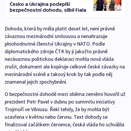
Česko a Ukrajina podepíší
bezpečnostní dohodu, slíbil Fiala
Dohoda, která by měla platit deset let, není právně
závaznou mezinárodní smlouvou a nenahrazuje
plnohodnotné členství Ukrajiny v NATO. Podle
diplomatického zdroje ČTK by ji jakožto právně
nezávaznou politickou deklaraci mohla nová vláda
zrušit, dokument ale kopíruje celkové české závazky na
mezinárodní scéně a takový krok by tak podle něj
znamenal jejich zpochybnění.
O bezpečnostní dohodě mezi oběma zeměmi hovořil už
prezident Petr Pavel v dubnu po summitu iniciativy
Trojmoří ve Vilniusu. Řekl tehdy, že by mohla být
uzavřena v květnu nebo červnu. Text dohody se
finalizoval začátkem července, česká vláda ho schválila