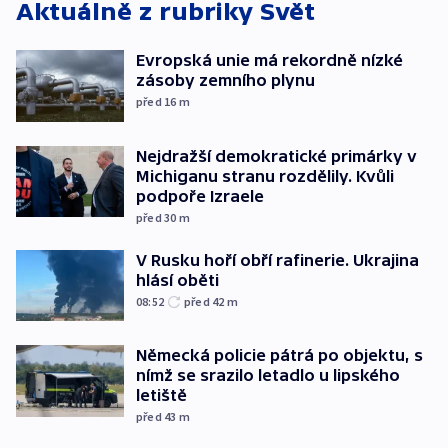
Aktuálně z rubriky
Svět
Evropská unie má rekordně nízké
zásoby zemního plynu
před 16
m
Nejdražší demokratické primárky v
Michiganu stranu rozdělily. Kvůli
podpoře Izraele
před 30
m
V Rusku hoří obří rafinerie. Ukrajina
hlásí oběti
08:52
před 42
m
Německá policie pátrá po objektu, s
nímž se srazilo letadlo u lipského
letiště
před 43
m