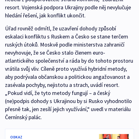
resort. Vojenská podpora Ukrajiny podle něj nevylučuje
hledání řešení, jak konflikt ukončit.
Úřad rovněž odmítl, že uzavření dohody způsobí
eskalaci konfliktu s Ruskem a Česko se stane terčem
ruských útoků. Moskvě podle ministerstva zahraničí
nevyhovuje, že se Česko stalo členem euro-
atlantického společenství a ráda by do tohoto prostoru
vrátila svůj vliv. Cíleně proto využívá hybridní metody,
aby podrývala občanskou a politickou angažovanost a
zasévala pochyby, nejistotu a strach, uvádí resort.
„Pokud vidí, že tyto metody fungují – a český
(ne)podpis dohody s Ukrajinou by si Rusko vyhodnotilo
přesně tak, jen zesílí jejich využívání,“ uvedl v materiálu
Černínský palác.
ODKAZ