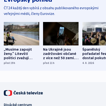
ČT24 každý den vybírá z obsahu publikovaného evropskými
veřejnými médii, členy Eurovize.
„Musíme zapojit
Na Ukrajině jsou
Španělský
ženy.“ Litevští
zadržováni občané
pořadatel fes
politici zvažují
z více než 50 zemí.
dostal pokut
dohodu o
Bojovali na straně
nekalé prakti
před 19
h
před 21
h
4. 8. 2026
demografii
Ruska
Divácké centrum