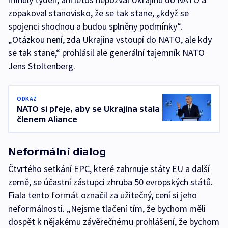
zopakoval stanovisko, že se tak stane, „když se
spojenci shodnou a budou splněny podmínky“.
„Otázkou není, zda Ukrajina vstoupí do NATO, ale kdy
se tak stane,“ prohlásil ale generální tajemník NATO
Jens Stoltenberg.
ODKAZ
NATO si přeje, aby se Ukrajina stala
členem Aliance
Neformální dialog
Čtvrtého setkání EPC, které zahrnuje státy EU a další
země, se účastní zástupci zhruba 50 evropských států.
Fiala tento formát označil za užitečný, cení si jeho
neformálnosti. „Nejsme tlačení tím, že bychom měli
dospět k nějakému závěrečnému prohlášení, že bychom