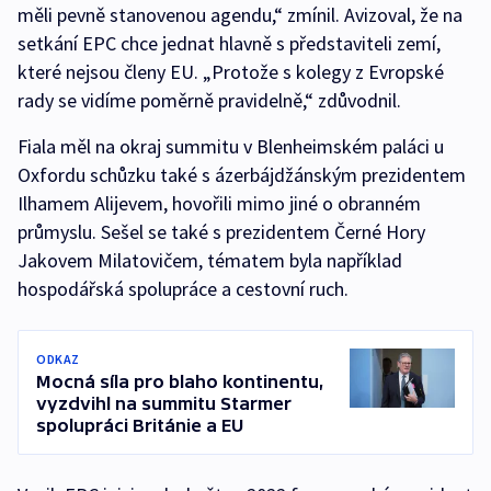
měli pevně stanovenou agendu,“ zmínil. Avizoval, že na
setkání EPC chce jednat hlavně s představiteli zemí,
které nejsou členy EU. „Protože s kolegy z Evropské
rady se vidíme poměrně pravidelně,“ zdůvodnil.
Fiala měl na okraj summitu v Blenheimském paláci u
Oxfordu schůzku také s ázerbájdžánským prezidentem
Ilhamem Alijevem, hovořili mimo jiné o obranném
průmyslu. Sešel se také s prezidentem Černé Hory
Jakovem Milatovičem, tématem byla například
hospodářská spolupráce a cestovní ruch.
ODKAZ
Mocná síla pro blaho kontinentu,
vyzdvihl na summitu Starmer
spolupráci Británie a EU