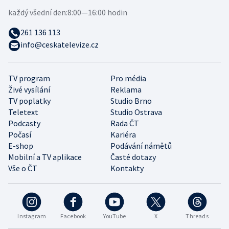
každý všední den:
8:00—16:00 hodin
261 136 113
info@ceskatelevize.cz
TV program
Pro média
Živé vysílání
Reklama
TV poplatky
Studio Brno
Teletext
Studio Ostrava
Podcasty
Rada ČT
Počasí
Kariéra
E-shop
Podávání námětů
Mobilní a TV aplikace
Časté dotazy
Vše o ČT
Kontakty
Instagram
Facebook
YouTube
X
Threads