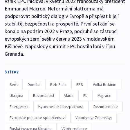
Vznik EPC inicioval v květnu 2022 francouzský prezident
Emmanuel Macron. Neformální platforma má
podporovat politický dialog v Evropě a přispívat k její
stabilitě, bezpečnosti a prosperitě. První setkání se
konalo na podzim 2022 v Praze, podruhé se zástupci
evropských zemí sešli v červnu 2023 v moldavském
Kišiněvě. Naposledy summit EPC hostila loni v říjnu
Granada.
ŠTÍTKY
Svět
Domácí
Petr Fiala
EPS
Velká Británie
Ukrajina
Bezpečnost
Vláda
EU
Migrace
Energetika
Kybernetická bezpečnost
Dezinformace
Evropské politické společenství
Volodymyr Zelenskyj
Ruská invaze na Ukrajinu
Výběr redakce