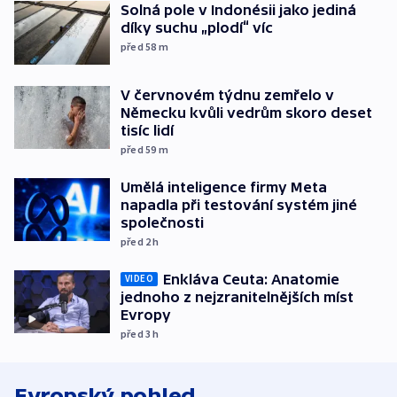
Solná pole v Indonésii jako jediná
díky suchu „plodí“ víc
před 58
m
V červnovém týdnu zemřelo v
Německu kvůli vedrům skoro deset
tisíc lidí
před 59
m
Umělá inteligence firmy Meta
napadla při testování systém jiné
společnosti
před 2
h
Enkláva Ceuta: Anatomie
VIDEO
jednoho z nejzranitelnějších míst
Evropy
před 3
h
Evropský pohled