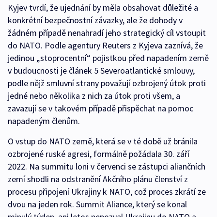
Kyjev tvrdí, že ujednání by měla obsahovat důležité a
konkrétní bezpečnostní závazky, ale že dohody v
žádném případě nenahradí jeho strategický cíl vstoupit
do NATO. Podle agentury Reuters z Kyjeva zaznívá, že
jedinou „stoprocentní“ pojistkou před napadením země
v budoucnosti je článek 5 Severoatlantické smlouvy,
podle nějž smluvní strany považují ozbrojený útok proti
jedné nebo několika z nich za útok proti všem, a
zavazují se v takovém případě přispěchat na pomoc
napadeným členům.
O vstup do NATO země, která se v té době už bránila
ozbrojené ruské agresi, formálně požádala 30. září
2022. Na summitu loni v červenci se zástupci aliančních
zemí shodli na odstranění Akčního plánu členství z
procesu připojení Ukrajiny k NATO, což proces zkrátí ze
dvou na jeden rok. Summit Aliance, který se konal
minulý týden, ani letos nepozval Ukrajinu do NATO a