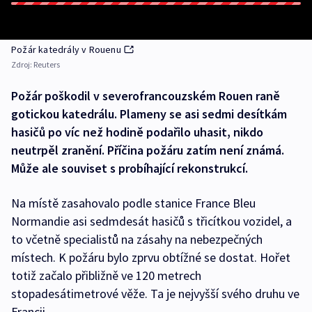
Požár katedrály v Rouenu
Zdroj:
Reuters
Požár poškodil v severofrancouzském Rouen raně
gotickou katedrálu. Plameny se asi sedmi desítkám
hasičů po víc než hodině podařilo uhasit, nikdo
neutrpěl zranění. Příčina požáru zatím není známá.
Může ale souviset s probíhající rekonstrukcí.
Na místě zasahovalo podle stanice France Bleu
Normandie asi sedmdesát hasičů s třicítkou vozidel, a
to včetně specialistů na zásahy na nebezpečných
místech. K požáru bylo zprvu obtížné se dostat. Hořet
totiž začalo přibližně ve 120 metrech
stopadesátimetrové věže. Ta je nejvyšší svého druhu ve
Francii.