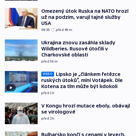
Omezený útok Ruska na NATO hrozí
už na podzim, varují tajné služby
USA
09:05
před 49
m
Ukrajina znovu zasáhla sklady
Wildberies. Rusové útočili v
Charkovské oblasti
před 56
m
Lipsko je „článkem řetězce
VIDEO
ruských útoků“, míní Votápek. Dle
Kotena za tím může být kdokoli
před 1
h
V Kongu hrozí mutace eboly, obávají
se virologové
před 2
h
Bulharsko končí s cenami v levech.