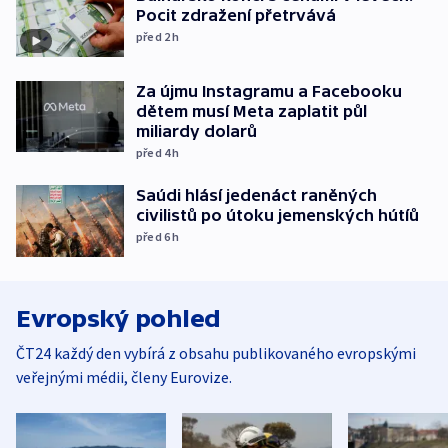
Pocit zdražení přetrvává
před 2
h
Za újmu Instagramu a Facebooku
dětem musí Meta zaplatit půl
miliardy dolarů
před 4
h
Saúdi hlásí jedenáct raněných
civilistů po útoku jemenských hútíů
před 6
h
Evropský pohled
ČT24 každý den vybírá z obsahu publikovaného evropskými
veřejnými médii, členy Eurovize.