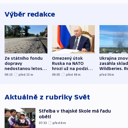
Výběr redakce
Ze státního fondu
Omezený útok
Ukrajina zno
dopravy
Ruska na NATO
zasáhla skla
nedostanou letos
hrozí už na podzim,
Wildberies. 
kraje na silnice ani
varují tajné služby
útočili v Cha
09:15
před 15
m
09:05
před 49
m
před 56
m
korunu, řekl Půta
USA
oblasti
Aktuálně z rubriky
Svět
Střelba v thajské škole má řadu
obětí
07:33
před 6
m