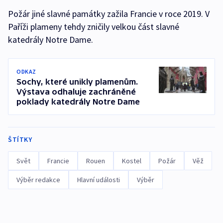
Požár jiné slavné památky zažila Francie v roce 2019. V
Paříži plameny tehdy zničily velkou část slavné
katedrály Notre Dame.
ODKAZ
Sochy, které unikly plamenům.
Výstava odhaluje zachráněné
poklady katedrály Notre Dame
ŠTÍTKY
Svět
Francie
Rouen
Kostel
Požár
Věž
Výběr redakce
Hlavní události
Výběr