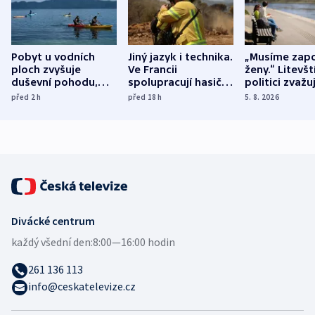
Pobyt u vodních
Jiný jazyk i technika.
„Musíme zapo
ploch zvyšuje
Ve Francii
ženy.“ Litevšt
duševní pohodu,
spolupracují hasiči z
politici zvažuj
ukázala
různých zemí
dohodu o
před 2
h
před 18
h
5. 8. 2026
mezinárodní studie
demografii
Divácké centrum
každý všední den:
8:00—16:00 hodin
261 136 113
info@ceskatelevize.cz