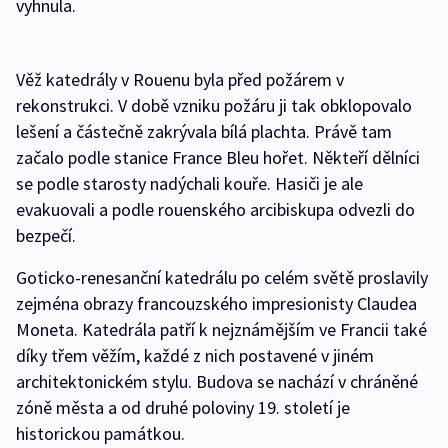
vyhnula.
Věž katedrály v Rouenu byla před požárem v
rekonstrukci. V době vzniku požáru ji tak obklopovalo
lešení a částečně zakrývala bílá plachta. Právě tam
začalo podle stanice France Bleu hořet. Někteří dělníci
se podle starosty nadýchali kouře. Hasiči je ale
evakuovali a podle rouenského arcibiskupa odvezli do
bezpečí.
Goticko-renesanční katedrálu po celém světě proslavily
zejména obrazy francouzského impresionisty Claudea
Moneta. Katedrála patří k nejznámějším ve Francii také
díky třem věžím, každé z nich postavené v jiném
architektonickém stylu. Budova se nachází v chráněné
zóně města a od druhé poloviny 19. století je
historickou památkou.