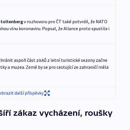
Stoltenberg
v rozhovoru pro ČT také potvrdil, že NATO
hou vlnu koronaviru. Popsal, že Aliance proto spustila i
hránit aspoň část zisků z letní turistické sezony začne
ky a muzea. Země by se pro cestující ze zahraničí měla
obrazit další příspěvky
šíří zákaz vycházení, roušky