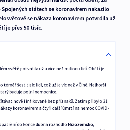
e Spojených státech se koronavirem nakazilo
a celosvětově se nákaza koronavirem potvrdila už
í je přes 50 tisíc.
lém světě
potvrdila už u více než milionu lidí. Obětí je
téměř šest tisíc lidí, což už je víc než v Číně. Nejhorší
který buduje polní nemocnice.
ítávat nově i infikované bez příznaků. Zatím přibylo 31
ákazy koronavirem a čtyři další úmrtí na nemoc COVID-
opatření do konce dubna rozhodlo
Nizozemsko
,