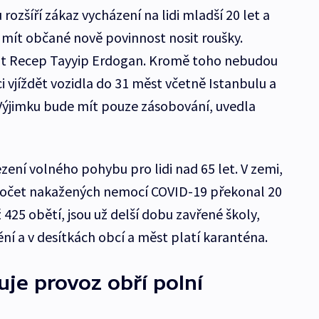
 rozšíří zákaz vycházení na lidi mladší 20 let a
mít občané nově povinnost nosit roušky.
nt Recep Tayyip Erdogan. Kromě toho nebudou
 vjíždět vozidla do 31 měst včetně Istanbulu a
. Výjimku bude mít pouze zásobování, uvedla
ení volného pohybu pro lidi nad 65 let. V zemi,
počet nakažených nemocí COVID-19 překonal 20
 425 obětí, jsou už delší dobu zavřené školy,
í a v desítkách obcí a měst platí karanténa.
je provoz obří polní