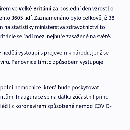
irem ve
Velké Británii
za poslední den vzrostl o
hlo 3605 lidí. Zaznamenáno bylo celkově již 38
na statistiky ministerstva zdravotnictví to
itánie se řadí mezi nejhůře zasažené na světě.
v neděli vystoupí s projevem k národu, jenž se
viru. Panovnice tímto způsobem vystupuje
 polní nemocnice, která bude poskytovat
ntům. Inaugurace se na dálku zúčastnil princ
yléčil z koronavirem způsobené nemoci COVID-