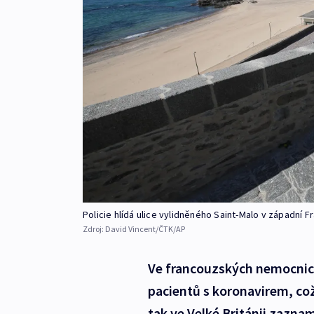
Policie hlídá ulice vylidněného Saint-Malo v západní Fr
Zdroj:
David Vincent/ČTK/AP
Ve francouzských nemocnicí
pacientů s koronavirem, což
tak ve Velké Británii zazna