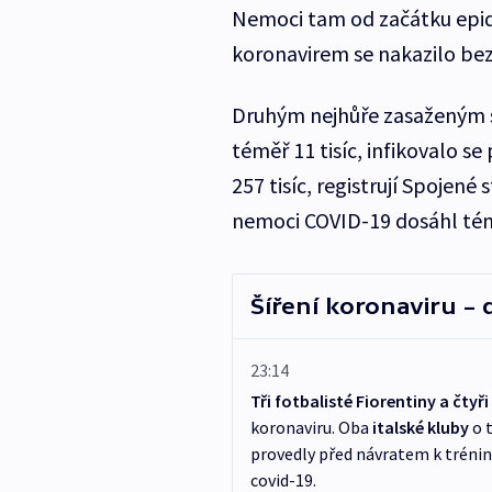
Nemoci tam od začátku epide
koronavirem se nakazilo bezm
Druhým nejhůře zasaženým s
téměř 11 tisíc, infikovalo se 
257 tisíc, registrují Spojen
nemoci COVID-19 dosáhl témě
Šíření koronaviru –
23:14
Tři fotbalisté Fiorentiny a čty
koronaviru. Oba
italské kluby
o 
provedly před návratem k tréni
covid-19.