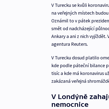
V Turecku se kvůli koronaviru
na veřejných místech budou 
Oznámil to v pátek prezide
smět od nadcházející půlnoci
Ankary a ani z nich vyjíždět
agentura Reuters.
V Turecku dosud platilo omez
kde podle páteční bilance 
tisíc a kde má koronavirus už
zakázaná veřejná shromážděn
V Londýně zahaju
nemocnice