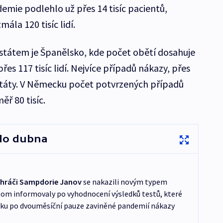
mie podlehlo už přes 14 tisíc pacientů,
ála 120 tisíc lidí.
tátem je Španělsko, kde počet obětí dosahuje
přes 117 tisíc lidí. Nejvíce případů nákazy, přes
é státy. V Německu počet potvrzených případů
ř 80 tisíc.
 do dubna
ři hráči Sampdorie Janov
se nakazili novým typem
tom informovaly po vyhodnocení výsledků testů, které
nku po dvouměsíční pauze zaviněné pandemií nákazy