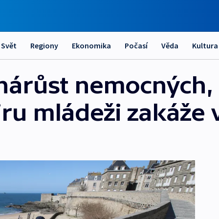
Svět
Regiony
Ekonomika
Počasí
Věda
Kultura
il nárůst nemocných
iru mládeži zakáže 