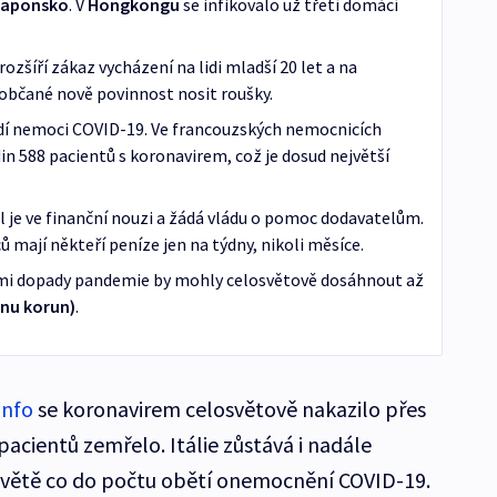
Japonsko
. V
Hongkongu
se infikovalo už třetí domácí
rozšíří zákaz vycházení na lidi mladší 20 let a na
občané nově povinnost nosit roušky.
idí nemoci COVID-19. Ve francouzských nemocnicích
n 588 pacientů s koronavirem, což je dosud největší
je ve finanční nouzi a žádá vládu o pomoc dodavatelům.
mají někteří peníze jen na týdny, nikoli měsíce.
mi dopady pandemie by mohly celosvětově dosáhnout až
ionu korun)
.
info
se koronavirem celosvětově nakazilo přes
c pacientů zemřelo. Itálie zůstává i nadále
světě co do počtu obětí onemocnění COVID-19.