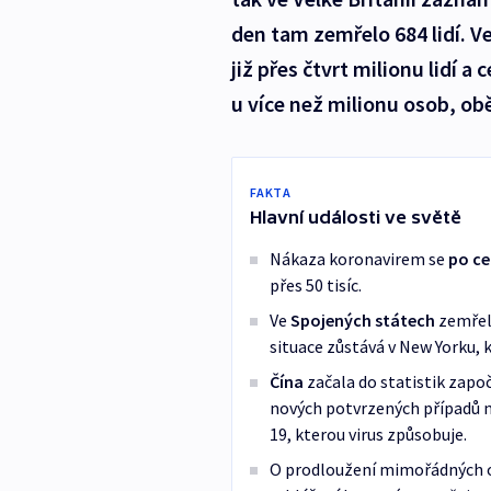
den tam zemřelo 684 lidí. V
již přes čtvrt milionu lidí 
u více než milionu osob, obět
FAKTA
Hlavní události ve světě
Nákaza koronavirem se
po ce
přes 50 tisíc.
Ve
Spojených státech
zemřelo 
situace zůstává v New Yorku, 
Čína
začala do statistik započ
nových potvrzených případů n
19, kterou virus způsobuje.
O prodloužení mimořádných 