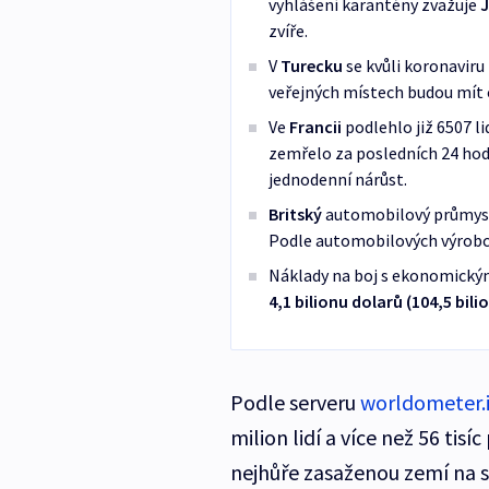
vyhlášení karantény zvažuje
zvíře.
V
Turecku
se kvůli koronaviru 
veřejných místech budou mít 
Ve
Francii
podlehlo již 6507 l
zemřelo za posledních 24 hodi
jednodenní nárůst.
Britský
automobilový průmysl 
Podle automobilových výrobců 
Náklady na boj s ekonomický
4,1 bilionu dolarů (104,5 bil
Podle serveru
worldometer.
milion lidí a více než 56 tisí
nejhůře zasaženou zemí na 