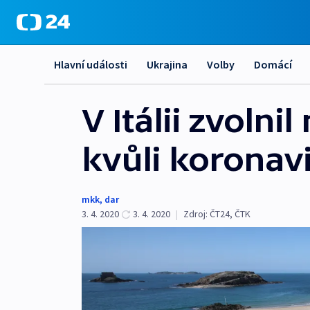
Hlavní události
Ukrajina
Volby
Domácí
V Itálii zvoln
kvůli koronav
mkk
,
dar
3. 4. 2020
3. 4. 2020
|
Zdroj:
ČT24
,
ČTK