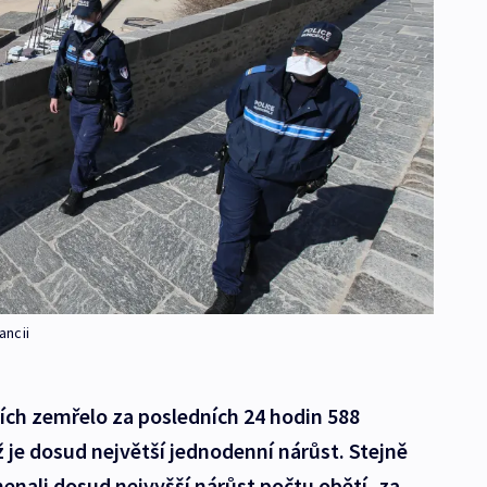
ancii
ch zemřelo za posledních 24 hodin 588
 je dosud největší jednodenní nárůst. Stejně
menali dosud nejvyšší nárůst počtu obětí, za