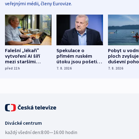
veřejnými médii, členy Eurovize.
Falešní „lékaři“
Spekulace o
Pobyt u vodn
vytvoření AI šíří
přímém ruském
ploch zvyšuje
mezi staršími
útoku jsou pošetilé,
duševní poho
Poláky nebezpečné
míní estonský
ukázala
před 22
h
7. 8. 2026
7. 8. 2026
zdravotní rady
bezpečnostní
mezinárodní 
expert
Divácké centrum
každý všední den:
8:00—16:00 hodin