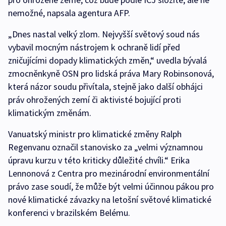
nemožné, napsala agentura AFP.
„Dnes nastal velký zlom. Nejvyšší světový soud nás
vybavil mocným nástrojem k ochraně lidí před
zničujícími dopady klimatických změn,“ uvedla bývalá
zmocněnkyně OSN pro lidská práva Mary Robinsonová,
která názor soudu přivítala, stejně jako další obhájci
práv ohrožených zemí či aktivisté bojující proti
klimatickým změnám.
Vanuatský ministr pro klimatické změny Ralph
Regenvanu označil stanovisko za „velmi významnou
úpravu kurzu v této kriticky důležité chvíli.“ Erika
Lennonová z Centra pro mezinárodní environmentální
právo zase soudí, že může být velmi účinnou pákou pro
nové klimatické závazky na letošní světové klimatické
konferenci v brazilském Belému.