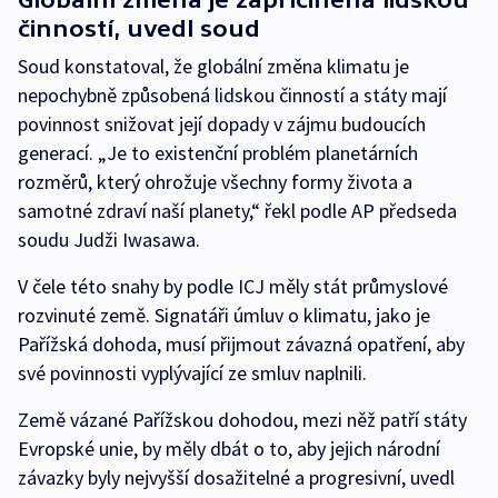
činností, uvedl soud
Soud konstatoval, že globální změna klimatu je
nepochybně způsobená lidskou činností a státy mají
povinnost snižovat její dopady v zájmu budoucích
generací. „Je to existenční problém planetárních
rozměrů, který ohrožuje všechny formy života a
samotné zdraví naší planety,“ řekl podle AP předseda
soudu Judži Iwasawa.
V čele této snahy by podle ICJ měly stát průmyslové
rozvinuté země. Signatáři úmluv o klimatu, jako je
Pařížská dohoda, musí přijmout závazná opatření, aby
své povinnosti vyplývající ze smluv naplnili.
Země vázané Pařížskou dohodou, mezi něž patří státy
Evropské unie, by měly dbát o to, aby jejich národní
závazky byly nejvyšší dosažitelné a progresivní, uvedl