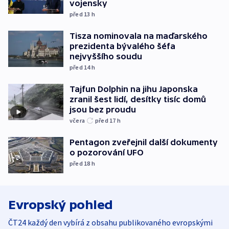
vojensky
před 13
h
Tisza nominovala na maďarského
prezidenta bývalého šéfa
nejvyššího soudu
před 14
h
Tajfun Dolphin na jihu Japonska
zranil šest lidí, desítky tisíc domů
jsou bez proudu
včera
před 17
h
Pentagon zveřejnil další dokumenty
o pozorování UFO
před 18
h
Evropský pohled
ČT24 každý den vybírá z obsahu publikovaného evropskými