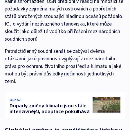
Valné shromáždění OSN předloni v reakci na množící se
požadavky zejména malých ostrovních a pobřežních
států ohrožených stoupající hladinou oceánů požádalo
ICJ o vydání nezávazného stanoviska, které může
sloužit jako důležité vodítko při řešení mezinárodních
soudních sporů.
Patnáctičlenný soudní senát se zabýval dvěma
otázkami: jaké povinnosti vyplývají z mezinárodního
práva pro ochranu životního prostředí a klimatu a jaké
mohou být právní důsledky nečinnosti jednotlivých
zemí.
ODKAZ
Dopady změny klimatu jsou stále
intenzivnější, adaptace pokulhává
Globální změna je zapříčiněna lidskou