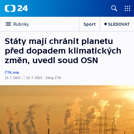
Sport
SLEDOVAT
Rubriky
Státy mají chránit planetu
před dopadem klimatických
změn, uvedl soud OSN
ČTK
,
mip
23. 7. 2025
23. 7. 2025
|
Zdroj:
ČTK