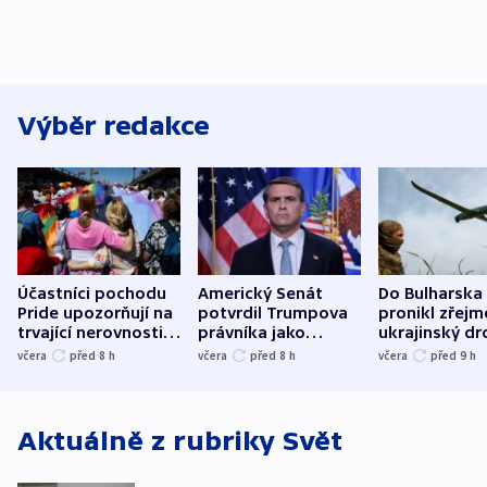
Výběr redakce
Účastníci pochodu
Americký Senát
Do Bulharska
Pride upozorňují na
potvrdil Trumpova
pronikl zřejm
trvající nerovnosti i
právníka jako
ukrajinský dr
společenskou
ministra
explodoval k
včera
před 8
h
včera
před 8
h
včera
před 9
h
atmosféru
spravedlnosti
od plynovod
Aktuálně z rubriky
Svět