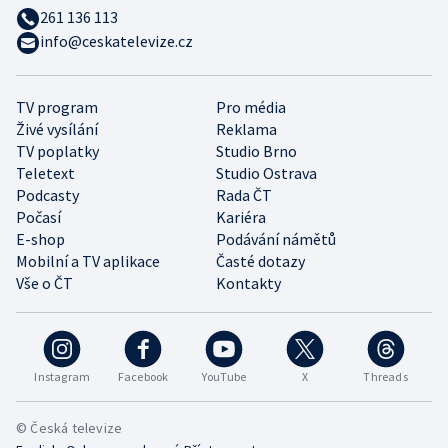
261 136 113
info@ceskatelevize.cz
TV program
Pro média
Živé vysílání
Reklama
TV poplatky
Studio Brno
Teletext
Studio Ostrava
Podcasty
Rada ČT
Počasí
Kariéra
E-shop
Podávání námětů
Mobilní a TV aplikace
Časté dotazy
Vše o ČT
Kontakty
Instagram
Facebook
YouTube
X
Threads
© Česká televize