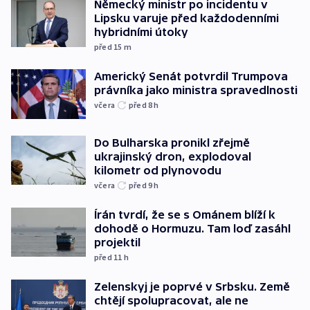
Německý ministr po incidentu v
Lipsku varuje před každodenními
hybridními útoky
před 15
m
Americký Senát potvrdil Trumpova
právníka jako ministra spravedlnosti
včera
před 8
h
Do Bulharska pronikl zřejmě
ukrajinský dron, explodoval
kilometr od plynovodu
včera
před 9
h
Írán tvrdí, že se s Ománem blíží k
dohodě o Hormuzu. Tam loď zasáhl
projektil
před 11
h
Zelenskyj je poprvé v Srbsku. Země
chtějí spolupracovat, ale ne