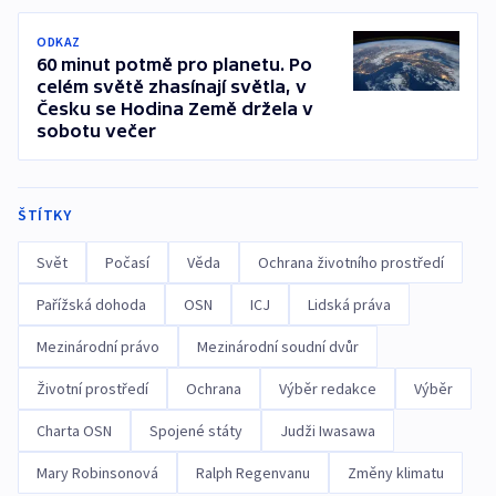
ODKAZ
60 minut potmě pro planetu. Po
celém světě zhasínají světla, v
Česku se Hodina Země držela v
sobotu večer
ŠTÍTKY
Svět
Počasí
Věda
Ochrana životního prostředí
Pařížská dohoda
OSN
ICJ
Lidská práva
Mezinárodní právo
Mezinárodní soudní dvůr
Životní prostředí
Ochrana
Výběr redakce
Výběr
Charta OSN
Spojené státy
Judži Iwasawa
Mary Robinsonová
Ralph Regenvanu
Změny klimatu