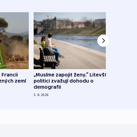
 Francii
„Musíme zapojit ženy.“ Litevští
Na Uk
ůzných zemí
politici zvažují dohodu o
občan
demografii
na s
5. 8. 2026
5. 8. 20