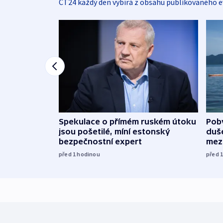
ČT24 každý den vybírá z obsahu publikovaného e
Spekulace o přímém ruském útoku
Poby
jsou pošetilé, míní estonský
duš
bezpečnostní expert
mez
před 1
hodinou
před 