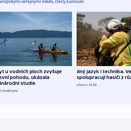
vropskými veřejnými médii, členy Eurovize.
Jiný jazyk i technika. Ve
t u vodních ploch zvyšuje
spolupracují hasiči z r
evní pohodu, ukázala
inárodní studie
včera v 15:30
11
hodinami