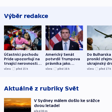
Výběr redakce
Účastníci pochodu
Americký Senát
Do Bulharska
Pride upozorňují na
potvrdil Trumpova
pronikl zřejm
trvající nerovnosti i
právníka jako
ukrajinský dr
společenskou
ministra
explodoval k
včera
před 15
h
včera
před 16
h
včera
před 17
h
atmosféru
spravedlnosti
od plynovod
Aktuálně z rubriky
Svět
V Sydney málem došlo ke srážce
dvou letadel
před 30
m