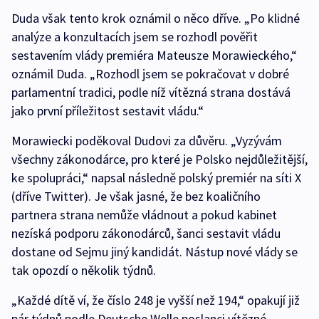
Duda však tento krok oznámil o něco dříve. „Po klidné
analýze a konzultacích jsem se rozhodl pověřit
sestavením vlády premiéra Mateusze Morawieckého,“
oznámil Duda. „Rozhodl jsem se pokračovat v dobré
parlamentní tradici, podle níž vítězná strana dostává
jako první příležitost sestavit vládu.“
Morawiecki poděkoval Dudovi za důvěru. „Vyzývám
všechny zákonodárce, pro které je Polsko nejdůležitější,
ke spolupráci,“ napsal následně polský premiér na síti X
(dříve Twitter). Je však jasné, že bez koaličního
partnera strana nemůže vládnout a pokud kabinet
nezíská podporu zákonodárců, šanci sestavit vládu
dostane od Sejmu jiný kandidát. Nástup nové vlády se
tak opozdí o několik týdnů.
„Každé dítě ví, že číslo 248 je vyšší než 194,“ opakují již
pár týdnů podle Deutsche Welle poslanci vítězné