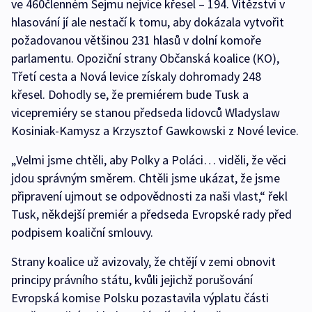
ve 460členném Sejmu nejvíce křesel – 194. Vítězství v
hlasování jí ale nestačí k tomu, aby dokázala vytvořit
požadovanou většinou 231 hlasů v dolní komoře
parlamentu. Opoziční strany Občanská koalice (KO),
Třetí cesta a Nová levice získaly dohromady 248
křesel. Dohodly se, že premiérem bude Tusk a
vicepremiéry se stanou předseda lidovců Wladyslaw
Kosiniak-Kamysz a Krzysztof Gawkowski z Nové levice.
„Velmi jsme chtěli, aby Polky a Poláci… viděli, že věci
jdou správným směrem. Chtěli jsme ukázat, že jsme
připravení ujmout se odpovědnosti za naši vlast,“ řekl
Tusk, někdejší premiér a předseda Evropské rady před
podpisem koaliční smlouvy.
Strany koalice už avizovaly, že chtějí v zemi obnovit
principy právního státu, kvůli jejichž porušování
Evropská komise Polsku pozastavila výplatu části