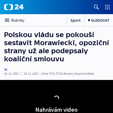
Sport
SLEDOVAT
Rubriky
Polskou vládu se pokouší
sestavit Morawiecki, opoziční
strany už ale podepsaly
koaliční smlouvu
ag
10. 11. 2023
10. 11. 2023
|
Zdroj:
ČTK
,
ČT24
,
Reuters
,
Deutsche Welle
Nahrávám video