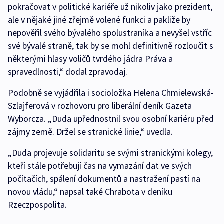
pokračovat v politické kariéře už nikoliv jako prezident,
ale v nějaké jiné zřejmě volené funkci a pakliže by
nepověřil svého bývalého spolustraníka a nevyšel vstříc
své bývalé straně, tak by se mohl definitivně rozloučit s
některými hlasy voličů tvrdého jádra Práva a
spravedlnosti,“ dodal zpravodaj.
Podobně se vyjádřila i socioložka Helena Chmielewská-
Szlajferová v rozhovoru pro liberální deník Gazeta
Wyborcza. „Duda upřednostnil svou osobní kariéru před
zájmy země. Držel se stranické linie,“ uvedla.
„Duda projevuje solidaritu se svými stranickými kolegy,
kteří stále potřebují čas na vymazání dat ve svých
počítačích, spálení dokumentů a nastražení pastí na
novou vládu,“ napsal také Chrabota v deníku
Rzeczpospolita.