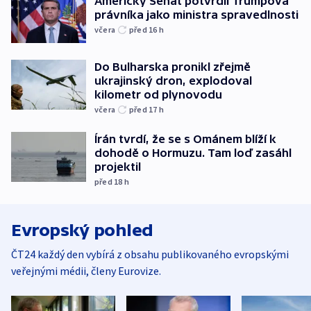
Americký Senát potvrdil Trumpova
právníka jako ministra spravedlnosti
včera
před 16
h
Do Bulharska pronikl zřejmě
ukrajinský dron, explodoval
kilometr od plynovodu
včera
před 17
h
Írán tvrdí, že se s Ománem blíží k
dohodě o Hormuzu. Tam loď zasáhl
projektil
před 18
h
Evropský pohled
ČT24 každý den vybírá z obsahu publikovaného evropskými
veřejnými médii, členy Eurovize.