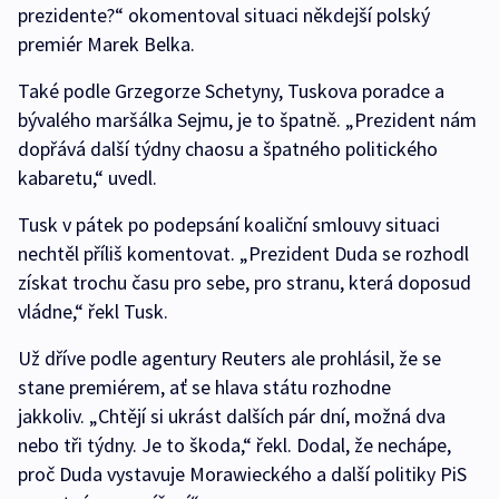
prezidente?“ okomentoval situaci někdejší polský
premiér Marek Belka.
Také podle Grzegorze Schetyny, Tuskova poradce a
bývalého maršálka Sejmu, je to špatně. „Prezident nám
dopřává další týdny chaosu a špatného politického
kabaretu,“ uvedl.
Tusk v pátek po podepsání koaliční smlouvy situaci
nechtěl příliš komentovat. „Prezident Duda se rozhodl
získat trochu času pro sebe, pro stranu, která doposud
vládne,“ řekl Tusk.
Už dříve podle agentury Reuters ale prohlásil, že se
stane premiérem, ať se hlava státu rozhodne
jakkoliv. „Chtějí si ukrást dalších pár dní, možná dva
nebo tři týdny. Je to škoda,“ řekl. Dodal, že nechápe,
proč Duda vystavuje Morawieckého a další politiky PiS