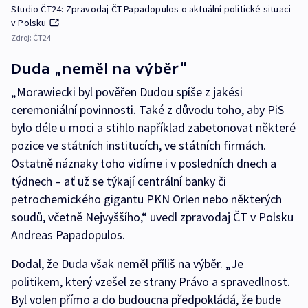
Studio ČT24: Zpravodaj ČT Papadopulos o aktuální politické situaci
v Polsku
Zdroj:
ČT24
Duda „neměl na výběr“
„Morawiecki byl pověřen Dudou spíše z jakési
ceremoniální povinnosti. Také z důvodu toho, aby PiS
bylo déle u moci a stihlo například zabetonovat některé
pozice ve státních institucích, ve státních firmách.
Ostatně náznaky toho vidíme i v posledních dnech a
týdnech – ať už se týkají centrální banky či
petrochemického gigantu PKN Orlen nebo některých
soudů, včetně Nejvyššího,“ uvedl zpravodaj ČT v Polsku
Andreas Papadopulos.
Dodal, že Duda však neměl příliš na výběr. „Je
politikem, který vzešel ze strany Právo a spravedlnost.
Byl volen přímo a do budoucna předpokládá, že bude