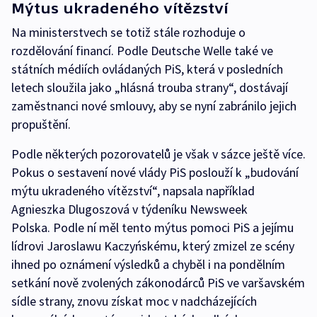
Mýtus ukradeného vítězství
Na ministerstvech se totiž stále rozhoduje o
rozdělování financí. Podle Deutsche Welle také ve
státních médiích ovládaných PiS, která v posledních
letech sloužila jako „hlásná trouba strany“, dostávají
zaměstnanci nové smlouvy, aby se nyní zabránilo jejich
propuštění.
Podle některých pozorovatelů je však v sázce ještě více.
Pokus o sestavení nové vlády PiS poslouží k „budování
mýtu ukradeného vítězství“, napsala například
Agnieszka Dlugoszová v týdeníku Newsweek
Polska. Podle ní měl tento mýtus pomoci PiS a jejímu
lídrovi Jaroslawu Kaczyńskému, který zmizel ze scény
ihned po oznámení výsledků a chyběl i na pondělním
setkání nově zvolených zákonodárců PiS ve varšavském
sídle strany, znovu získat moc v nadcházejících