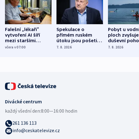
Falešní „lékaři“
Spekulace o
Pobyt u vodn
vytvoření AI šíří
přímém ruském
ploch zvyšuje
mezi staršími
útoku jsou pošetilé,
duševní poho
Poláky nebezpečné
míní estonský
ukázala
včera v 07:00
7. 8. 2026
7. 8. 2026
zdravotní rady
bezpečnostní
mezinárodní 
expert
Divácké centrum
každý všední den:
8:00—16:00 hodin
261 136 113
info@ceskatelevize.cz