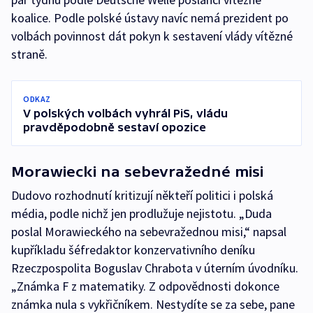
koalice. Podle polské ústavy navíc nemá prezident po
volbách povinnost dát pokyn k sestavení vlády vítězné
straně.
ODKAZ
V polských volbách vyhrál PiS, vládu
pravděpodobně sestaví opozice
Morawiecki na sebevražedné misi
Dudovo rozhodnutí kritizují někteří politici i polská
média, podle nichž jen prodlužuje nejistotu. „Duda
poslal Morawieckého na sebevražednou misi,“ napsal
kupříkladu šéfredaktor konzervativního deníku
Rzeczpospolita Boguslav Chrabota v úterním úvodníku.
„Známka F z matematiky. Z odpovědnosti dokonce
známka nula s vykřičníkem. Nestydíte se za sebe, pane