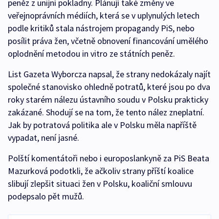
peněz z unijní pokladny. Plánují také změny ve
veřejnoprávních médiích, která se v uplynulých letech
podle kritiků stala nástrojem propagandy PiS, nebo
posílit práva žen, včetně obnovení financování umělého
oplodnění metodou in vitro ze státních peněz.
List Gazeta Wyborcza napsal, že strany nedokázaly najít
společné stanovisko ohledně potratů, které jsou po dva
roky starém nálezu ústavního soudu v Polsku prakticky
zakázané. Shodují se na tom, že tento nález zneplatní.
Jak by potratová politika ale v Polsku měla napříště
vypadat, není jasné.
Polští komentátoři nebo i europoslankyně za PiS Beata
Mazurková podotkli, že ačkoliv strany příští koalice
slibují zlepšit situaci žen v Polsku, koaliční smlouvu
podepsalo pět mužů.