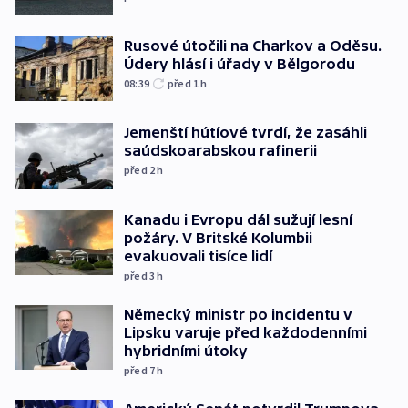
Rusové útočili na Charkov a Oděsu.
Údery hlásí i úřady v Bělgorodu
08:39
před 1
h
Jemenští hútíové tvrdí, že zasáhli
saúdskoarabskou rafinerii
před 2
h
Kanadu i Evropu dál sužují lesní
požáry. V Britské Kolumbii
evakuovali tisíce lidí
před 3
h
Německý ministr po incidentu v
Lipsku varuje před každodenními
hybridními útoky
před 7
h