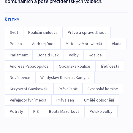
komunálních a poté prezidentských volbách.
ŠTÍTKY
Svět
Koaliční smlouva
Právo a spravedlnost
Polsko
Andrzej Duda
Mateusz Morawiecki
Vláda
Parlament
Donald Tusk
Volby
Koalice
Andreas Papadopulos
Občanská koalice
Třetí cesta
Nová levice
Wladyslaw Kosiniak-Kamysz
Krzysztof Gawkowski
Právní stát
Evropská komise
Veřejnoprávní média
Práva žen
Umělé oplodnění
Potraty
PiS
Beata Mazurková
Polské volby