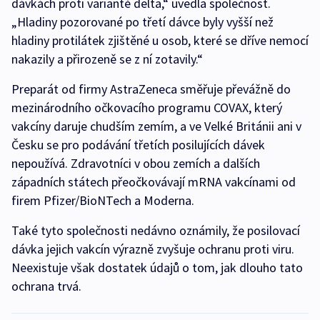
dávkách proti variantě delta,“ uvedla společnost.
„Hladiny pozorované po třetí dávce byly vyšší než
hladiny protilátek zjištěné u osob, které se dříve nemocí
nakazily a přirozeně se z ní zotavily.“
Preparát od firmy AstraZeneca směřuje převážně do
mezinárodního očkovacího programu COVAX, který
vakcíny daruje chudším zemím, a ve Velké Británii ani v
Česku se pro podávání třetích posilujících dávek
nepoužívá. Zdravotníci v obou zemích a dalších
západních státech přeočkovávají mRNA vakcínami od
firem Pfizer/BioNTech a Moderna.
Také tyto společnosti nedávno oznámily, že posilovací
dávka jejich vakcín výrazně zvyšuje ochranu proti viru.
Neexistuje však dostatek údajů o tom, jak dlouho tato
ochrana trvá.