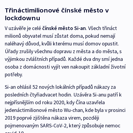
Třináctimilionové čínské město v
lockdownu
V uzávěře je celé
čínské město Si-an
. Všech třináct
milionů obyvatel musí zůstat doma, pokud nemají
naléhavý důvod, kvůli kterému musí domov opustit.
Úřady zrušily všechnu dopravu z města a do města, s
výjimkou zvláštních případů. Každé dva dny smí jedna
osoba z domácnosti vyjít ven nakoupit základní životní
potřeby.
Si-an ohlásil 52 nových lokálních případů nákazy za
posledních čtyřiadvacet hodin. Uzávěra Si-anu patří k
nejpřísnějším od roku 2020, kdy Čína uzavřela
jedenáctimilionové město Wu-chan, kde byla v prosinci
2019 poprvé zjištěna nákaza virem, později
pojmenovaným SARS-CoV-2, který způsobuje nemoc