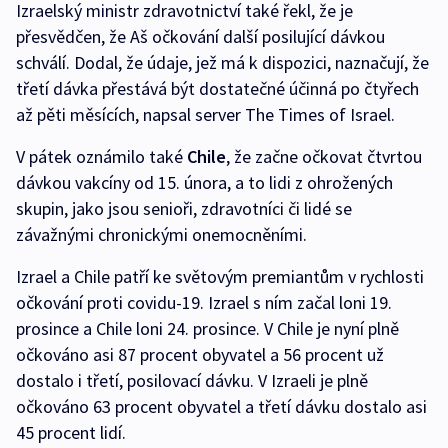
Izraelský ministr zdravotnictví také řekl, že je
přesvědčen, že Aš očkování další posilující dávkou
schválí. Dodal, že údaje, jež má k dispozici, naznačují, že
třetí dávka přestává být dostatečné účinná po čtyřech
až pěti měsících, napsal server The Times of Israel.
V pátek oznámilo také
Chile
, že začne očkovat čtvrtou
dávkou vakcíny od 15. února, a to lidi z ohrožených
skupin, jako jsou senioři, zdravotníci či lidé se
závažnými chronickými onemocněními.
Izrael a Chile patří ke světovým premiantům v rychlosti
očkování proti covidu-19. Izrael s ním začal loni 19.
prosince a Chile loni 24. prosince. V Chile je nyní plně
očkováno asi 87 procent obyvatel a 56 procent už
dostalo i třetí, posilovací dávku. V Izraeli je plně
očkováno 63 procent obyvatel a třetí dávku dostalo asi
45 procent lidí.