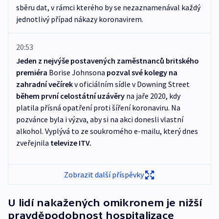
sběru dat, v rámci kterého by se nezaznamenával každý
jednotlivý případ nákazy koronavirem.
20:53
Jeden z nejvýše postavených zaměstnanců britského
premiéra
Borise Johnsona
pozval své kolegy na
zahradní večírek
v oficiálním sídle v Downing Street
během první celostátní uzávěry
na jaře 2020, kdy
platila přísná opatření proti šíření koronaviru. Na
pozvánce byla i výzva, aby si na akci donesli vlastní
alkohol. Vyplývá to ze soukromého e-mailu, který dnes
zveřejnila
televize ITV.
Zobrazit další příspěvky
U lidí nakažených omikronem je nižší
pravděpodobnost hospitalizace