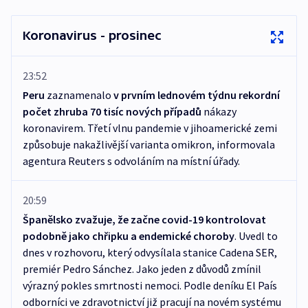
Koronavirus - prosinec
23:52
Peru
zaznamenalo
v prvním lednovém týdnu rekordní
počet zhruba 70 tisíc nových případů
nákazy
koronavirem. Třetí vlnu pandemie v jihoamerické zemi
způsobuje nakažlivější varianta omikron, informovala
agentura Reuters s odvoláním na místní úřady.
20:59
Španělsko zvažuje, že začne covid-19 kontrolovat
podobně jako chřipku a endemické choroby
. Uvedl to
dnes v rozhovoru, který odvysílala stanice Cadena SER,
premiér Pedro Sánchez. Jako jeden z důvodů zmínil
výrazný pokles smrtnosti nemoci. Podle deníku El País
odborníci ve zdravotnictví již pracují na novém systému