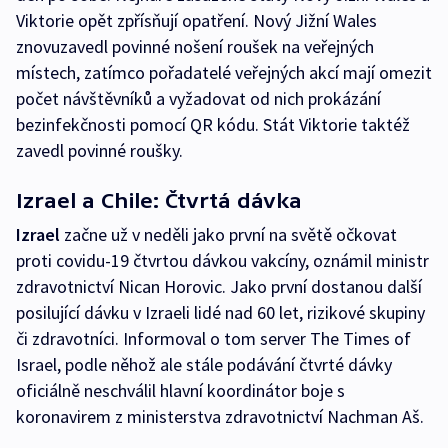
Viktorie opět zpřísňují opatření. Nový Jižní Wales
znovuzavedl povinné nošení roušek na veřejných
místech, zatímco pořadatelé veřejných akcí mají omezit
počet návštěvníků a vyžadovat od nich prokázání
bezinfekčnosti pomocí QR kódu. Stát Viktorie taktéž
zavedl povinné roušky.
Izrael a Chile: Čtvrtá dávka
Izrael
začne už v neděli jako první na světě očkovat
proti covidu-19 čtvrtou dávkou vakcíny, oznámil ministr
zdravotnictví Nican Horovic. Jako první dostanou další
posilující dávku v Izraeli lidé nad 60 let, rizikové skupiny
či zdravotníci. Informoval o tom server The Times of
Israel, podle něhož ale stále podávání čtvrté dávky
oficiálně neschválil hlavní koordinátor boje s
koronavirem z ministerstva zdravotnictví Nachman Aš.