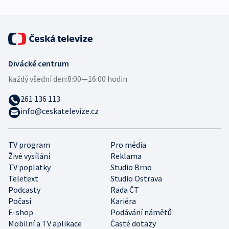
Divácké centrum
každý všední den:
8:00—16:00 hodin
261 136 113
info@ceskatelevize.cz
TV program
Pro média
Živé vysílání
Reklama
TV poplatky
Studio Brno
Teletext
Studio Ostrava
Podcasty
Rada ČT
Počasí
Kariéra
E-shop
Podávání námětů
Mobilní a TV aplikace
Časté dotazy