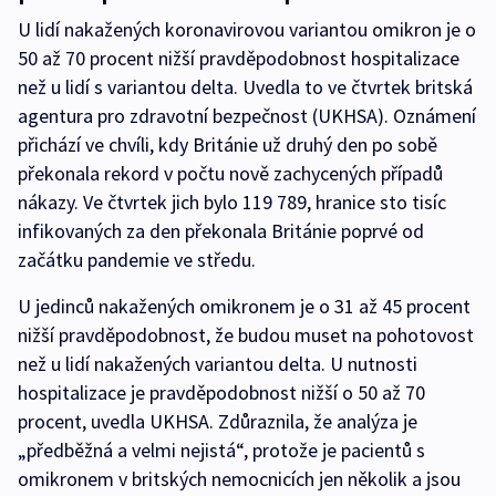
U lidí nakažených koronavirovou variantou omikron je o
50 až 70 procent nižší pravděpodobnost hospitalizace
než u lidí s variantou delta. Uvedla to ve čtvrtek britská
agentura pro zdravotní bezpečnost (UKHSA). Oznámení
přichází ve chvíli, kdy Británie už druhý den po sobě
překonala rekord v počtu nově zachycených případů
nákazy. Ve čtvrtek jich bylo 119 789, hranice sto tisíc
infikovaných za den překonala Británie poprvé od
začátku pandemie ve středu.
U jedinců nakažených omikronem je o 31 až 45 procent
nižší pravděpodobnost, že budou muset na pohotovost
než u lidí nakažených variantou delta. U nutnosti
hospitalizace je pravděpodobnost nižší o 50 až 70
procent, uvedla UKHSA. Zdůraznila, že analýza je
„předběžná a velmi nejistá“, protože je pacientů s
omikronem v britských nemocnicích jen několik a jsou