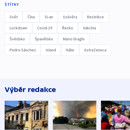
ŠTÍTKY
Svět
Čína
Si-an
Uzávěra
Restrikce
Lockdown
Covid-19
Řecko
Vakcína
Švédsko
Španělsko
Mario Draghi
Pedro Sánchez
Island
Itálie
AstraZeneca
Výběr redakce