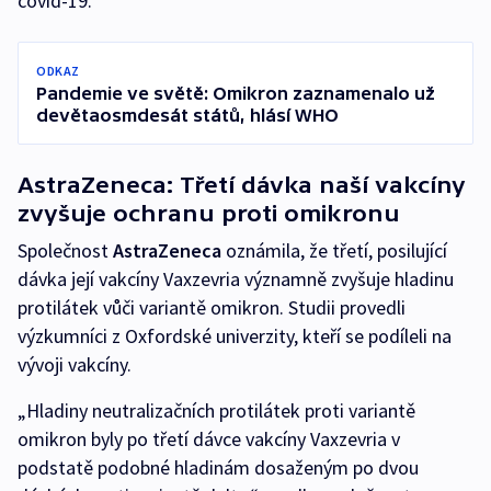
covid-19.
ODKAZ
Pandemie ve světě: Omikron zaznamenalo už
devětaosmdesát států, hlásí WHO
AstraZeneca: Třetí dávka naší vakcíny
zvyšuje ochranu proti omikronu
Společnost
AstraZeneca
oznámila, že třetí, posilující
dávka její vakcíny Vaxzevria významně zvyšuje hladinu
protilátek vůči variantě omikron. Studii provedli
výzkumníci z Oxfordské univerzity, kteří se podíleli na
vývoji vakcíny.
„Hladiny neutralizačních protilátek proti variantě
omikron byly po třetí dávce vakcíny Vaxzevria v
podstatě podobné hladinám dosaženým po dvou