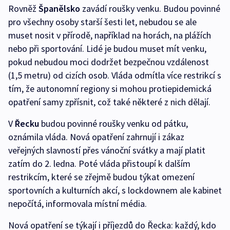
Rovněž
Španělsko
zavádí roušky venku. Budou povinné
pro všechny osoby starší šesti let, nebudou se ale
muset nosit v přírodě, například na horách, na plážích
nebo při sportování. Lidé je budou muset mít venku,
pokud nebudou moci dodržet bezpečnou vzdálenost
(1,5 metru) od cizích osob. Vláda odmítla více restrikcí s
tím, že autonomní regiony si mohou protiepidemická
opatření samy zpřísnit, což také některé z nich dělají.
V
Řecku
budou povinné roušky venku od pátku,
oznámila vláda. Nová opatření zahrnují i zákaz
veřejných slavností přes vánoční svátky a mají platit
zatím do 2. ledna. Poté vláda přistoupí k dalším
restrikcím, které se zřejmě budou týkat omezení
sportovních a kulturních akcí, s lockdownem ale kabinet
nepočítá, informovala místní média.
Nová opatření se týkají i příjezdů do Řecka: každý, kdo