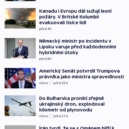
Kanadu i Evropu dál sužují lesní
požáry. V Britské Kolumbii
evakuovali tisíce lidí
před 4
h
Německý ministr po incidentu v
Lipsku varuje před každodenními
hybridními útoky
před 8
h
Americký Senát potvrdil Trumpova
právníka jako ministra spravedlnosti
včera
před 16
h
Do Bulharska pronikl zřejmě
ukrajinský dron, explodoval
kilometr od plynovodu
včera
před 17
h
Írán tvrdí, že se s Ománem blíží k