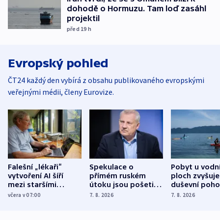
dohodě o Hormuzu. Tam loď zasáhl
projektil
před 19
h
Evropský pohled
ČT24 každý den vybírá z obsahu publikovaného evropskými
veřejnými médii, členy Eurovize.
Falešní „lékaři“
Spekulace o
Pobyt u vodn
vytvoření AI šíří
přímém ruském
ploch zvyšuje
mezi staršími
útoku jsou pošetilé,
duševní poho
Poláky nebezpečné
míní estonský
ukázala
včera v 07:00
7. 8. 2026
7. 8. 2026
zdravotní rady
bezpečnostní
mezinárodní 
expert