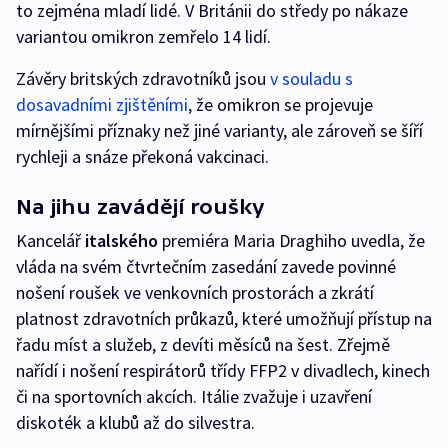
to zejména mladí lidé. V Británii do středy po nákaze
variantou omikron zemřelo 14 lidí.
Závěry britských zdravotníků jsou
v souladu s
dosavadními zjištěními
, že omikron se projevuje
mírnějšími příznaky než jiné varianty, ale zároveň se šíří
rychleji a snáze překoná vakcinaci.
Na jihu zavádějí roušky
Kancelář
italského
premiéra Maria Draghiho uvedla, že
vláda na svém čtvrtečním zasedání zavede povinné
nošení roušek ve venkovních prostorách a zkrátí
platnost zdravotních průkazů, které umožňují přístup na
řadu míst a služeb, z devíti měsíců na šest. Zřejmě
nařídí i nošení respirátorů třídy FFP2 v divadlech, kinech
či na sportovních akcích. Itálie zvažuje i uzavření
diskoték a klubů až do silvestra.