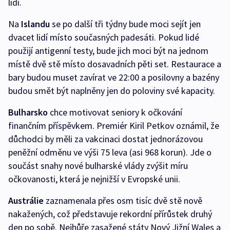
lidí.
Na
Islandu
se po další tři týdny bude moci sejít jen
dvacet lidí místo současných padesáti. Pokud lidé
použijí antigenní testy, bude jich moci být na jednom
místě dvě stě místo dosavadních pěti set. Restaurace a
bary budou muset zavírat ve 22:00 a posilovny a bazény
budou smět být naplněny jen do poloviny své kapacity.
Bulharsko
chce motivovat seniory k očkování
finančním příspěvkem. Premiér Kiril Petkov oznámil, že
důchodci by měli za vakcinaci dostat jednorázovou
peněžní odměnu ve výši 75 leva (asi 968 korun). Jde o
součást snahy nové bulharské vlády zvýšit míru
očkovanosti, která je nejnižší v Evropské unii.
Austrálie
zaznamenala přes osm tisíc dvě stě nově
nakažených, což představuje rekordní přírůstek druhý
den po sobě. Nejhůře zasažené státy Nový Jižní Wales a