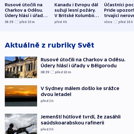
Rusové útočili na
Kanadu i Evropu dál
Účastníci po
Charkov a Oděsu.
sužují lesní požáry.
Pride upozorň
Údery hlásí i úřady v
V Britské Kolumbii
trvající nerov
Bělgorodu
evakuovali tisíce lidí
společensko
08:39
před 10
m
před 4
h
včera
před 16
h
atmosféru
Aktuálně z rubriky
Svět
Rusové útočili na Charkov a Oděsu.
Údery hlásí i úřady v Bělgorodu
08:39
před 10
m
V Sydney málem došlo ke srážce
dvou letadel
před 1
h
Jemenští hútíové tvrdí, že zasáhli
saúdskoarabskou rafinerii
před 3
h