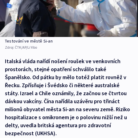
Testování ve městě Si-an
Zdroj:
ČTK/AP/Li Yibo
Italská vláda nařídí nošení roušek ve venkovních
prostorách, stejné opatření schválilo také
Španělsko. Od pátku by mělo totéž platit rovněž v
Řecku. Zpřísňuje i Švédsko či některé australské
státy. Izrael a Chile oznámily, že začnou se čtvrtou
dávkou vakcíny. Čína nařídila uzávěru pro třináct
milionů obyvatel města Si-an na severu země. Riziko
hospitalizace s omikronem je o polovinu nižší než u
delty, uvedla britská agentura pro zdravotní
bezpečnost (UKHSA).