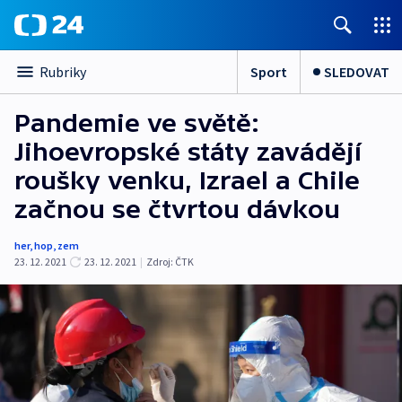
Sport
SLEDOVAT
Rubriky
Pandemie ve světě:
Jihoevropské státy zavádějí
roušky venku, Izrael a Chile
začnou se čtvrtou dávkou
her
,
hop
,
zem
23. 12. 2021
23. 12. 2021
|
Zdroj:
ČTK