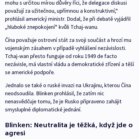
mohu s určitou mírou důvěry říci, že delegace diskusi
považují za užitečnou, upřímnou a konstruktivní,“
prohlásil americký ministr. Dodal, že při debatě vyjádřil
„hluboké znepokojení“ kvůli Tchaj-wanu.
Čína považuje ostrovní stát za svoji součást a hrozí mu
vojenským zásahem v případě vyhlášení nezávislosti.
Tchaj-wan přesto funguje od roku 1949 de facto
nezávisle, má vlastní vládu a demokratické zřízení a těší
se americké podpoře.
Jednalo se také o ruské invazi na Ukrajinu, kterou Čína
neodsoudila. Blinken prohlásil, že zatím nic
nenasvědčuje tomu, že je Rusko připraveno zahájit
smysluplné diplomatické jednání.
Blinken: Neutralita je těžká, když jde o
agresi