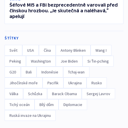
Šéfové MI5 a FBI bezprecedentně varovali před
čínskou hrozbou. „Je skutečná a naléhavá,“
apelují
ŠTÍTKY
Svět
USA
Čína
Antony Blinken
Wang I
Peking
Washington
Joe Biden
Si Ťin-pching
G20
Bali
Indonésie
Tchaj-wan
Jihočínské moře
Pacifik
Ukrajina
Rusko
Válka
Schůzka
Barack Obama
Sergej Lavrov
Tichý oceán
Bílý dům
Diplomacie
Ruská invaze na Ukrajinu