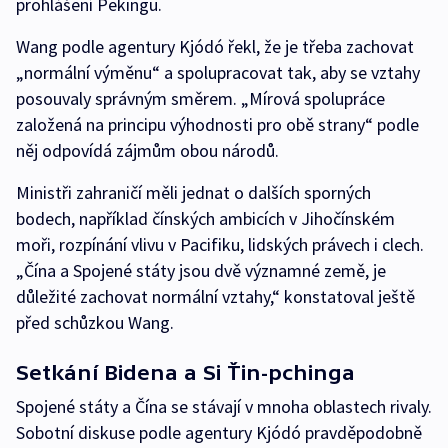
prohlášení Pekingu.
Wang podle agentury Kjódó řekl, že je třeba zachovat
„normální výměnu“ a spolupracovat tak, aby se vztahy
posouvaly správným směrem. „Mírová spolupráce
založená na principu výhodnosti pro obě strany“ podle
něj odpovídá zájmům obou národů.
Ministři zahraničí měli jednat o dalších sporných
bodech, například čínských ambicích v Jihočínském
moři, rozpínání vlivu v Pacifiku, lidských právech i clech.
„Čína a Spojené státy jsou dvě významné země, je
důležité zachovat normální vztahy,“ konstatoval ještě
před schůzkou Wang.
Setkání Bidena a Si Ťin-pchinga
Spojené státy a Čína se stávají v mnoha oblastech rivaly.
Sobotní diskuse podle agentury Kjódó pravděpodobně