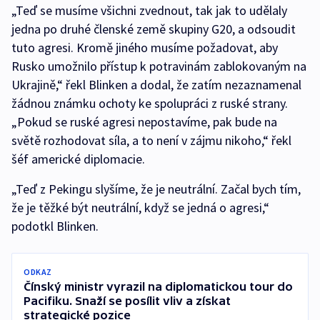
„Teď se musíme všichni zvednout, tak jak to udělaly
jedna po druhé členské země skupiny G20, a odsoudit
tuto agresi. Kromě jiného musíme požadovat, aby
Rusko umožnilo přístup k potravinám zablokovaným na
Ukrajině,“ řekl Blinken a dodal, že zatím nezaznamenal
žádnou známku ochoty ke spolupráci z ruské strany.
„Pokud se ruské agresi nepostavíme, pak bude na
světě rozhodovat síla, a to není v zájmu nikoho,“ řekl
šéf americké diplomacie.
„Teď z Pekingu slyšíme, že je neutrální. Začal bych tím,
že je těžké být neutrální, když se jedná o agresi,“
podotkl Blinken.
ODKAZ
Čínský ministr vyrazil na diplomatickou tour do
Pacifiku. Snaží se posílit vliv a získat
strategické pozice