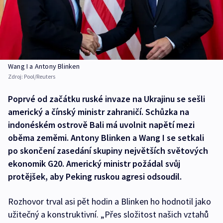
Wang I a Antony Blinken
Zdroj:
Pool/Reuters
Poprvé od začátku ruské invaze na Ukrajinu se sešli
americký a čínský ministr zahraničí. Schůzka na
indonéském ostrově Bali má uvolnit napětí mezi
oběma zeměmi. Antony Blinken a Wang I se setkali
po skončení zasedání skupiny největších světových
ekonomik G20. Americký ministr požádal svůj
protějšek, aby Peking ruskou agresi odsoudil.
Rozhovor trval asi pět hodin a Blinken ho hodnotil jako
užitečný a konstruktivní. „Přes složitost našich vztahů