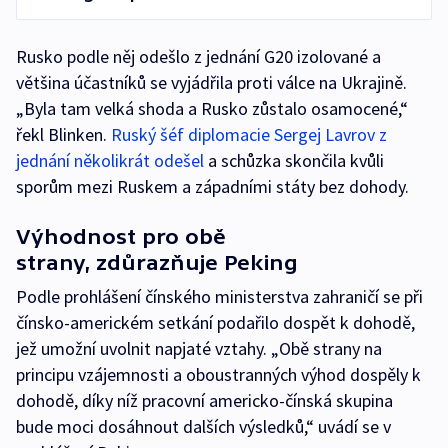
Rusko podle něj odešlo z jednání G20 izolované a
většina účastníků se vyjádřila proti válce na Ukrajině.
„Byla tam velká shoda a Rusko zůstalo osamocené,“
řekl Blinken.
Ruský šéf diplomacie Sergej Lavrov z
jednání několikrát odešel
a schůzka skončila kvůli
sporům mezi Ruskem a západními státy bez dohody.
Výhodnost pro obě
strany, zdůrazňuje Peking
Podle prohlášení čínského ministerstva zahraničí se při
čínsko-americkém setkání podařilo dospět k dohodě,
jež umožní uvolnit napjaté vztahy. „Obě strany na
principu vzájemnosti a oboustranných výhod dospěly k
dohodě, díky níž pracovní americko-čínská skupina
bude moci dosáhnout dalších výsledků,“ uvádí se v