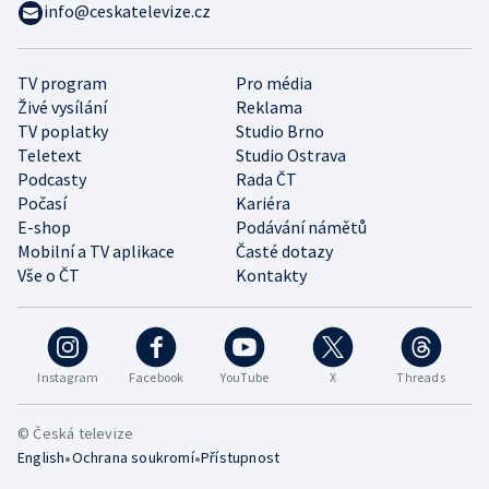
info@ceskatelevize.cz
TV program
Pro média
Živé vysílání
Reklama
TV poplatky
Studio Brno
Teletext
Studio Ostrava
Podcasty
Rada ČT
Počasí
Kariéra
E-shop
Podávání námětů
Mobilní a TV aplikace
Časté dotazy
Vše o ČT
Kontakty
Instagram
Facebook
YouTube
X
Threads
© Česká televize
•
•
English
Ochrana soukromí
Přístupnost