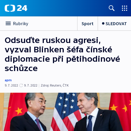
Sport
SLEDOVAT
Rubriky
Odsuďte ruskou agresi,
vyzval Blinken šéfa čínské
diplomacie při pětihodinové
schůzce
apm
9. 7. 2022
9. 7. 2022
|
Zdroj:
Reuters
,
ČTK