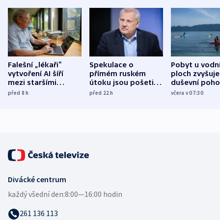
Falešní „lékaři“
Spekulace o
Pobyt u vodn
vytvoření AI šíří
přímém ruském
ploch zvyšuje
mezi staršími
útoku jsou pošetilé,
duševní poho
Poláky nebezpečné
míní estonský
ukázala
před 8
h
před 22
h
včera v 07:30
zdravotní rady
bezpečnostní
mezinárodní 
expert
Divácké centrum
každý všední den:
8:00—16:00 hodin
261 136 113