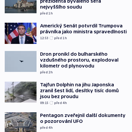
prezidenta bývalého šéfa
nejvyššího soudu
před 1
h
Americký Senát potvrdil Trumpova
právníka jako ministra spravedlnosti
12:53
před 1
h
Dron pronikl do bulharského
vzdušného prostoru, explodoval
kilometr od plynovodu
před 2
h
Tajfun Dolphin na jihu Japonska
zranil šest lidí, desítky tisíc domů
jsou bez proudu
09:15
před 4
h
Pentagon zveřejnil další dokumenty
o pozorování UFO
před 4
h