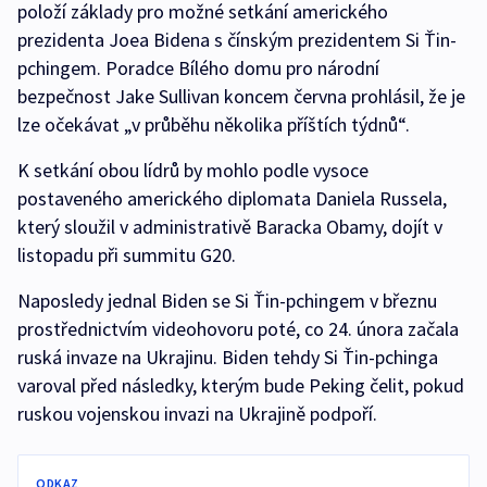
položí základy pro možné setkání amerického
prezidenta Joea Bidena s čínským prezidentem Si Ťin-
pchingem. Poradce Bílého domu pro národní
bezpečnost Jake Sullivan koncem června prohlásil, že je
lze očekávat „v průběhu několika příštích týdnů“.
K setkání obou lídrů by mohlo podle vysoce
postaveného amerického diplomata Daniela Russela,
který sloužil v administrativě Baracka Obamy, dojít v
listopadu při summitu G20.
Naposledy jednal Biden se Si Ťin-pchingem v březnu
prostřednictvím videohovoru poté, co 24. února začala
ruská invaze na Ukrajinu. Biden tehdy Si Ťin-pchinga
varoval před následky, kterým bude Peking čelit, pokud
ruskou vojenskou invazi na Ukrajině podpoří.
ODKAZ