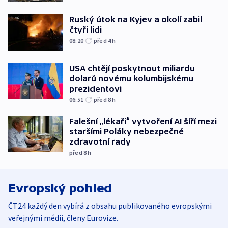
Ruský útok na Kyjev a okolí zabil
čtyři lidi
08:20
před 4
h
USA chtějí poskytnout miliardu
dolarů novému kolumbijskému
prezidentovi
06:51
před 8
h
Falešní „lékaři“ vytvoření AI šíří mezi
staršími Poláky nebezpečné
zdravotní rady
před 8
h
Evropský pohled
ČT24 každý den vybírá z obsahu publikovaného evropskými
veřejnými médii, členy Eurovize.