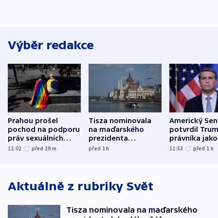
Výběr redakce
Prahou prošel
Tisza nominovala
Americký Sen
pochod na podporu
na maďarského
potvrdil Tru
práv sexuálních
prezidenta
právníka jako
menšin
bývalého šéfa
ministra
12:02
před 29
m
před 1
h
12:53
před 1
h
nejvyššího soudu
spravedlnost
Aktuálně z rubriky
Svět
Tisza nominovala na maďarského