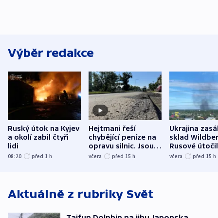
Výběr redakce
Ruský útok na Kyjev
Hejtmani řeší
Ukrajina zasá
a okolí zabil čtyři
chybějící peníze na
sklad Wildber
lidi
opravu silnic. Jsou
Rusové útočil
nenárokové, namítá
trh, hasiče či
08:20
před 1
h
včera
před 15
h
včera
před 15
h
ministerstvo
stadion
Aktuálně z rubriky
Svět
Tajfun Dolphin na jihu Japonska