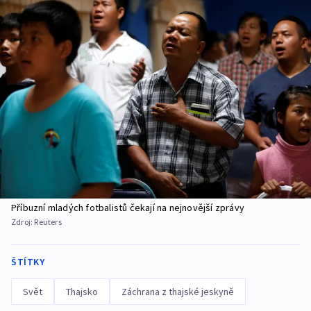
Příbuzní mladých fotbalistů čekají na nejnovější zprávy
Zdroj:
Reuters
ŠTÍTKY
Svět
Thajsko
Záchrana z thajské jeskyně