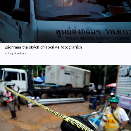
Záchrana thajských chlapců ve fotografiích
Zdroj:
Reuters