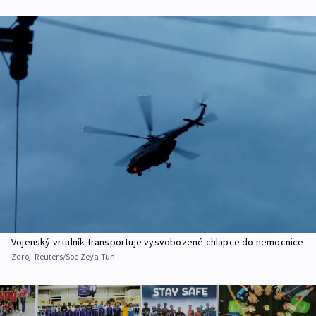
Vojenský vrtulník transportuje vysvobozené chlapce do nemocnice
Zdroj:
Reuters/Soe Zeya Tun