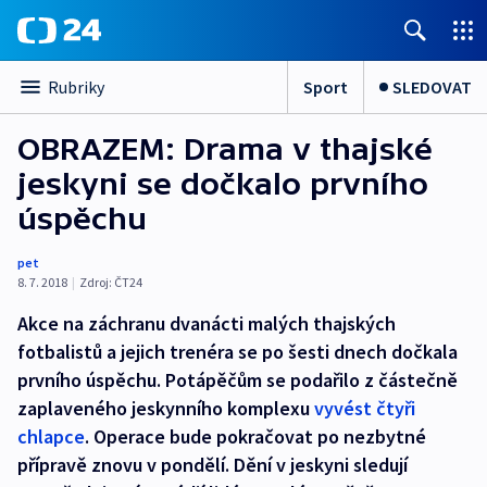
Sport
SLEDOVAT
Rubriky
OBRAZEM: Drama v thajské
jeskyni se dočkalo prvního
úspěchu
pet
8. 7. 2018
|
Zdroj:
ČT24
Akce na záchranu dvanácti malých thajských
fotbalistů a jejich trenéra se po šesti dnech dočkala
prvního úspěchu. Potápěčům se podařilo z částečně
zaplaveného jeskynního komplexu
vyvést čtyři
chlapce
. Operace bude pokračovat po nezbytné
přípravě znovu v pondělí. Dění v jeskyni sledují