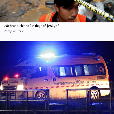
Záchrana chlapců z thajské jeskyně
Zdroj:
Reuters