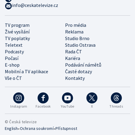
info@ceskatelevize.cz
TV program
Pro média
Živé vysílání
Reklama
TV poplatky
Studio Brno
Teletext
Studio Ostrava
Podcasty
Rada ČT
Počasí
Kariéra
E-shop
Podávání námětů
Mobilní a TV aplikace
Časté dotazy
Vše o ČT
Kontakty
Instagram
Facebook
YouTube
X
Threads
© Česká televize
•
•
English
Ochrana soukromí
Přístupnost