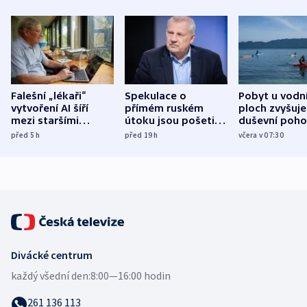
Falešní „lékaři“
Spekulace o
Pobyt u vodn
vytvoření AI šíří
přímém ruském
ploch zvyšuje
mezi staršími
útoku jsou pošetilé,
duševní poho
Poláky nebezpečné
míní estonský
ukázala
před 5
h
před 19
h
včera v 07:30
zdravotní rady
bezpečnostní
mezinárodní 
expert
Divácké centrum
každý všední den:
8:00—16:00 hodin
261 136 113