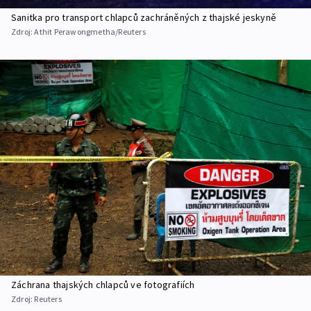
Sanitka pro transport chlapců zachráněných z thajské jeskyně
Zdroj:
Athit Perawongmetha/Reuters
Záchrana thajských chlapců ve fotografiích
Zdroj:
Reuters