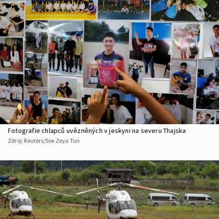
Fotografie chlapců uvězněných v jeskyni na severu Thajska
Zdroj:
Reuters/Soe Zeya Tun