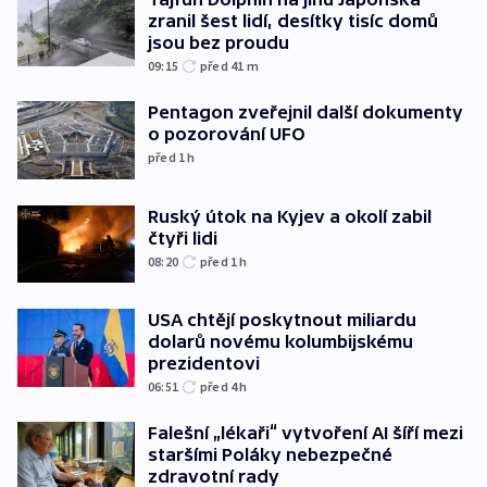
zranil šest lidí, desítky tisíc domů
jsou bez proudu
09:15
před 41
m
Pentagon zveřejnil další dokumenty
o pozorování UFO
před 1
h
Ruský útok na Kyjev a okolí zabil
čtyři lidi
08:20
před 1
h
USA chtějí poskytnout miliardu
dolarů novému kolumbijskému
prezidentovi
06:51
před 4
h
Falešní „lékaři“ vytvoření AI šíří mezi
staršími Poláky nebezpečné
zdravotní rady