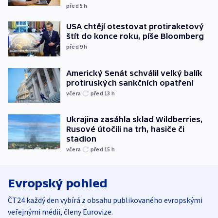
před 5
h
USA chtějí otestovat protiraketový
štít do konce roku, píše Bloomberg
před 9
h
Americký Senát schválil velký balík
protiruských sankčních opatření
včera
před 13
h
Ukrajina zasáhla sklad Wildberries,
Rusové útočili na trh, hasiče či
stadion
včera
před 15
h
Evropský pohled
ČT24 každý den vybírá z obsahu publikovaného evropskými
veřejnými médii, členy Eurovize.