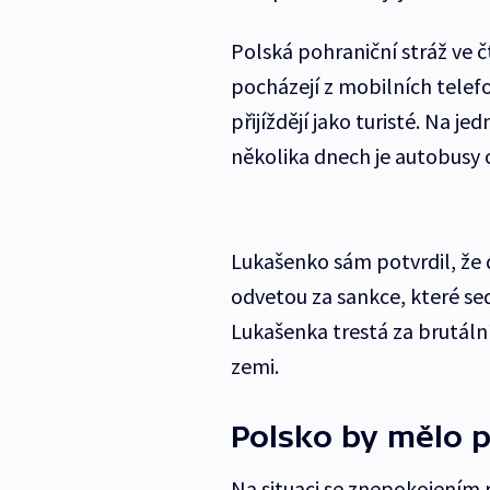
Polská pohraniční stráž ve čt
pocházejí z mobilních telefo
přijíždějí jako turisté. Na j
několika dnech je autobusy 
Lukašenko sám potvrdil, že 
odvetou za sankce, které sed
Lukašenka trestá za brutální
zemi.
Polsko by mělo p
Na situaci se znepokojením