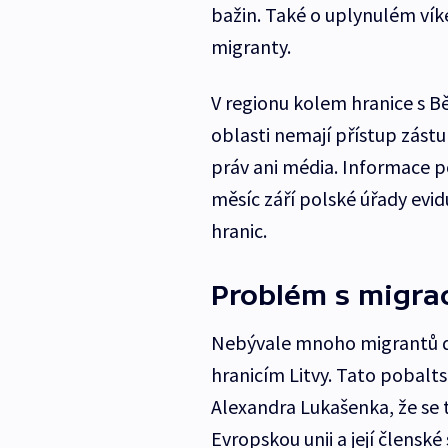
bažin. Také o uplynulém víke
migranty.
V regionu kolem hranice s Bě
oblasti nemají přístup zástu
práv ani média. Informace po
měsíc září polské úřady evid
hranic.
Problém s migrac
Nebývale mnoho migrantů dor
hranicím Litvy. Tato pobalt
Alexandra Lukašenka, že se
Evropskou unii a její členské 