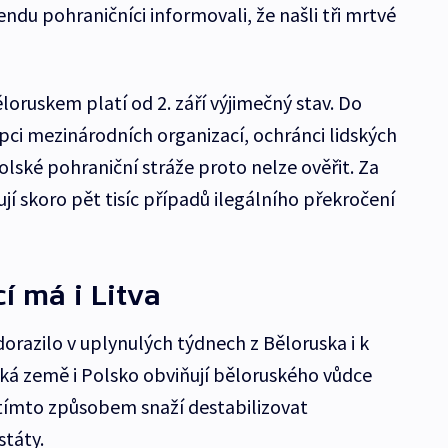
ndu pohraničníci informovali, že našli tři mrtvé
loruskem platí od 2. září výjimečný stav. Do
pci mezinárodních organizací, ochránci lidských
lské pohraniční stráže proto nelze ověřit. Za
ují skoro pět tisíc případů ilegálního překročení
í má i Litva
azilo v uplynulých týdnech z Běloruska i k
ská země i Polsko obviňují běloruského vůdce
 tímto způsobem snaží destabilizovat
státy.