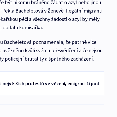
 být nikomu bráněno žádat o azyl nebo jinou
 řekla Bacheletová v Ženevě. Ilegální migranti
lékařskou péči a všechny žádosti o azyl by měly
, dodala komisařka.
usku Bacheletová poznamenala, že patrně více
lo uvězněno kvůli svému přesvědčení a že nejsou
y policejní brutality a špatného zacházení.
 největších protestů ve vězení, emigraci či pod