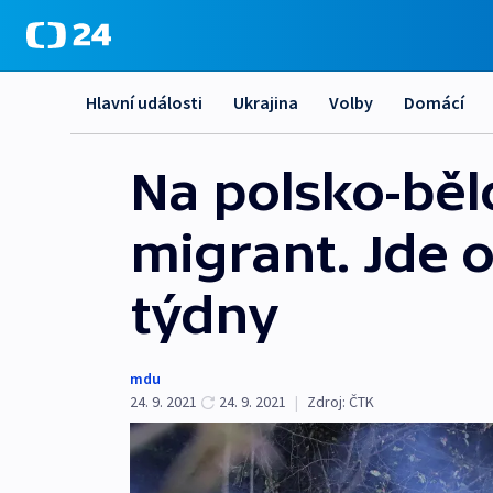
Hlavní události
Ukrajina
Volby
Domácí
Na polsko-běl
migrant. Jde o
týdny
mdu
24. 9. 2021
24. 9. 2021
|
Zdroj:
ČTK