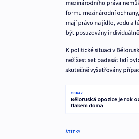
mezinárodního práva nemůže
formu mezinárodní ochrany,“
mají právo na jídlo, vodu a 
být posuzovány individuálně
K politické situaci v Bělor
než šest set padesát lidí by
skutečně vyšetřovány případ
ODKAZ
Běloruská opozice je rok od
tlakem doma
ŠTÍTKY