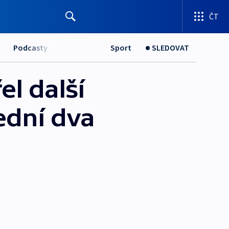
ČT
Podcasty
Sport
SLEDOVAT
l další
ední dva