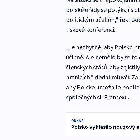
polské úřady se potýkají s obt
politickým účelům,“ řekl pod
tiskové konferenci.
„Je nezbytné, aby Polsko pr
účinně. Ale nemělo by se to 
členských států, aby zajist
hranicích,“ dodal mluvčí. Z
aby Polsko umožnilo podílet
společných sil Frontexu.
ODKAZ
Polsko vyhlásilo nouzový s