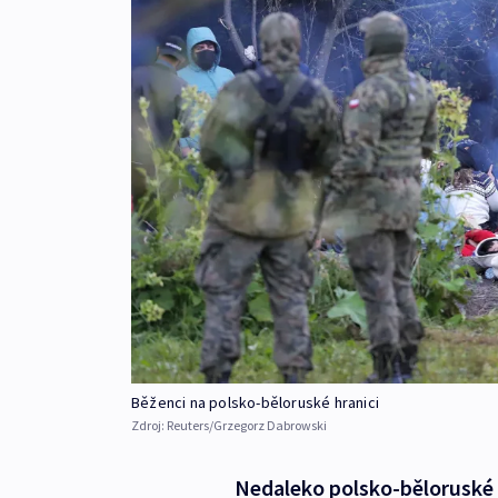
Běženci na polsko-běloruské hranici
Zdroj:
Reuters/Grzegorz Dabrowski
Nedaleko polsko-běloruské 