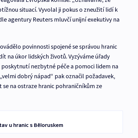
ížnou situací. Vyvolal ji pokus o zneužití lidí k
le agentury Reuters mluvčí unijní exekutivy na
ovádělo povinnosti spojené se správou hranic
dít na úkor lidských životů. Vyzýváme úřady
ily poskytnutí nezbytné péče a pomoci lidem na
a „velmi dobrý nápad“ pak označil požadavek,
 se na ostraze hranic pohraničníkům ze
tav u hranic s Běloruskem