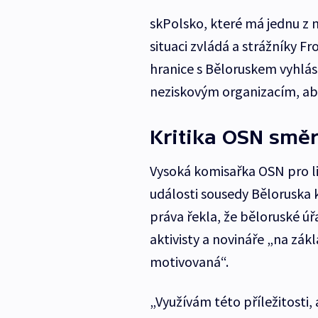
skPolsko, které má jednu z n
situaci zvládá a strážníky F
hranice s Běloruskem vyhlás
neziskovým organizacím, aby 
Kritika OSN směr
Vysoká komisařka OSN pro l
události sousedy Běloruska 
práva řekla, že běloruské úř
aktivisty a novináře „na zákl
motivovaná“.
„Využívám této příležitosti