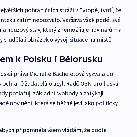
ejvětších pohraničních stráží v Evropě, tvrdí, že
rontexu zatím nepozvalo. Varšava však podél své
ila nouzový stav, který znemožňuje novinářům a
si udělali obrázek o vývoji situace na místě.
em k Polsku i Bělorusku
idská práva Michelle Bacheletová vyzvala po
k ochraně žadatelů o azyl. Radě OSN pro lidská
ady potlačují základní svobody a zatýkají
adě obvinění, která se běžně jeví jako politicky
, abych připomněla všem vládám, že podle