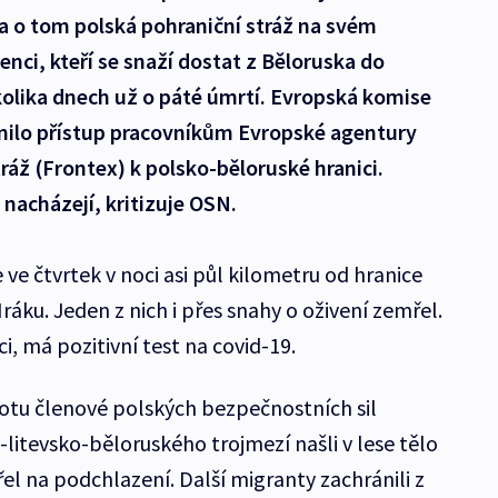
a o tom polská pohraniční stráž na svém
nci, kteří se snaží dostat z Běloruska do
kolika dnech už o páté úmrtí. Evropská komise
nilo přístup pracovníkům Evropské agentury
ráž (Frontex) k polsko-běloruské hranici.
i nacházejí, kritizuje OSN.
e ve čtvrtek v noci asi půl kilometru od hranice
ráku. Jeden z nich i přes snahy o oživení zemřel.
i, má pozitivní test na covid-19.
botu členové polských bezpečnostních sil
litevsko-běloruského trojmezí našli v lese tělo
el na podchlazení. Další migranty zachránili z