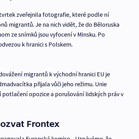
vrtek zveřejnila fotografie, které podle ní
nů migrantů. Je na nich vidět, že do Běloruska
ednom ze snímků jsou vyfocení v Minsku. Po
odvezou k hranici s Polskem.
dovážení migrantů k východní hranici EU je
madvacítka přijala vůči jeho režimu. Unie
 potlačení opozice a porušování lidských práv v
ozvat Frontex
 reagovala Evropská komise. „Uznáváme, že