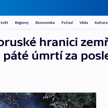
Svět
Regiony
Ekonomika
Počasí
Věda
Kultura
oruské hranici zemře
 páté úmrtí za posl