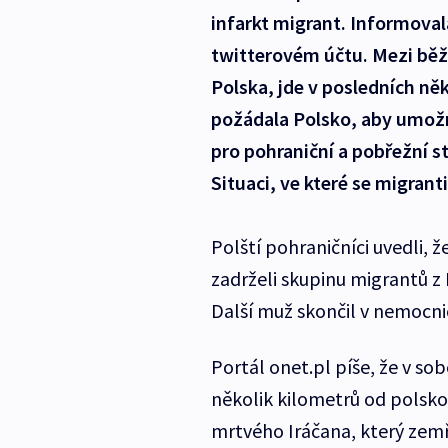
infarkt migrant. Informoval
twitterovém účtu. Mezi běže
Polska, jde v posledních ně
požádala Polsko, aby umož
pro pohraniční a pobřežní st
Situaci, ve které se migrant
Polští pohraničníci uvedli, ž
zadrželi skupinu migrantů z I
Další muž skončil v nemocnic
Portál onet.pl píše, že v so
několik kilometrů od polsko-
mrtvého Iráčana, který zemř