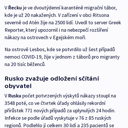
V
Řecku
je ve dvoutýdenní karanténě migrační tábor,
kde je už 20 nakažených. V zařízení v obci Ritsona
severně od Atén žije na 2500 lidí. Uvedl to server Greek
Reporter, který upozornil i na nebezpečí rozšíření
nákazy na ostrovech v Egejském moři.
Na ostrově Lesbos, kde se potvrdilo už šest případů
nemoci COVID-19, žije v jednom z táborů pro migranty
na 20 tisíc běženců.
Rusko zvažuje odložení sčítání
obyvatel
V
Rusku
počet potvrzených výskytů nákazy stoupl na
3548 poté, co ve čtvrtek úřady ohlásily rekordní
přírůstek 771 nových případů za uplynulých 24 hodin.
Infekce se podle úřadů vyskytuje v 76 z 85 ruských
regionů. Podlehlo jí celkem 30 lidí a 235 pacientů se