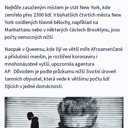
Nejhůře zasaženým místem je stát New York, kde
zemřelo přes 2300 lidí. V bohatších čtvrtích města New
York osídlených hlavně bělochy, například na
Manhattanu nebo v některých částech Brooklynu, jsou
počty nemocných nižší.
Naopak v Queensu, kde žijí ve větší míře Afroameričané
a příslušníci menšin, je rozšíření koronaviru i
mnohonásobně vyšší, upozornila agentura
AP. Důvodem je podle průzkumu nižší životní úroveň
tamních obyvatel, která vede k většímu počtu lidí
žijících v jedné domácnosti.