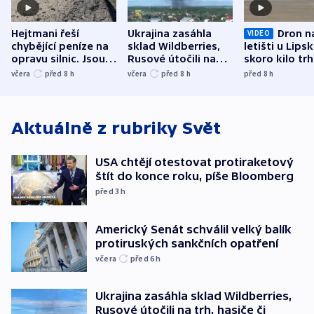
Hejtmani řeší
Ukrajina zasáhla
Dron n
VIDEO
chybějící peníze na
sklad Wildberries,
letišti u Lips
opravu silnic. Jsou
Rusové útočili na
skoro kilo trh
nenárokové, namítá
trh, hasiče či
indicie ukazuj
včera
před 8
h
včera
před 8
h
před 8
h
ministerstvo
stadion
Rusko
Aktuálně z rubriky
Svět
USA chtějí otestovat protiraketový
štít do konce roku, píše Bloomberg
před 3
h
Americký Senát schválil velký balík
protiruských sankčních opatření
včera
před 6
h
Ukrajina zasáhla sklad Wildberries,
Rusové útočili na trh, hasiče či