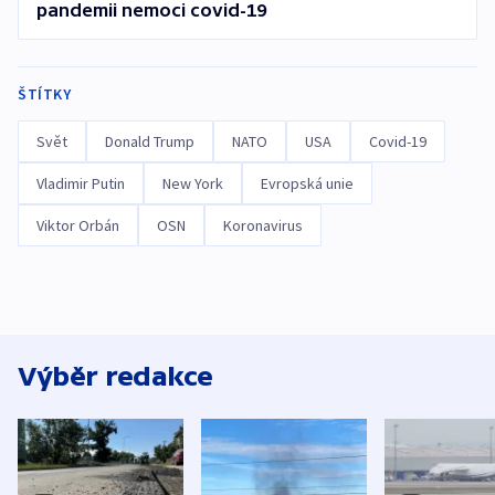
pandemii nemoci covid-19
ŠTÍTKY
Svět
Donald Trump
NATO
USA
Covid-19
Vladimir Putin
New York
Evropská unie
Viktor Orbán
OSN
Koronavirus
Výběr redakce