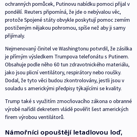
ochranných pomůcek, Putinovu nabídku pomoci přijal v
pondělí. Reuters připomíná, že jde o nebývalou věc,
protože Spojené státy obvykle poskytují pomoc zemím
postiženým nějakou pohromou, spíše než aby ji samy
přijímaly.
Nejmenovaný činitel ve Washingtonu potvrdil, že zásilka
je přímým výsledkem Trumpova telefonátu s Putinem.
Obsahuje podle něho 60 tun zdravotnického materiálu,
jako jsou plicní ventilátory, respirátory nebo roušky.
Dodal, že tyto věci budou zkontrolovány, jestli jsou v
souladu s americkými předpisy týkajícími se kvality.
Trump také s využitím zmocňovacího zákona o obranné
výrobě nařídil dekretem vládě pověřit šest amerických
firem výrobou ventilátorů.
Námořníci opouštějí letadlovou loď,