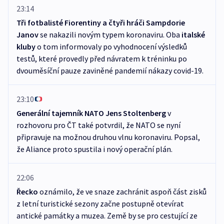
23:14
Tři fotbalisté Fiorentiny a čtyři hráči Sampdorie
Janov
se nakazili novým typem koronaviru. Oba
italské
kluby
o tom informovaly po vyhodnocení výsledků
testů, které provedly před návratem k tréninku po
dvouměsíční pauze zaviněné pandemií nákazy covid-19.
23:10
Generální tajemník NATO Jens Stoltenberg
v
rozhovoru pro ČT také potvrdil, že NATO se nyní
připravuje na možnou druhou vlnu koronaviru. Popsal,
že Aliance proto spustila i nový operační plán.
22:06
Řecko
oznámilo, že ve snaze zachránit aspoň část zisků
z letní turistické sezony začne postupně otevírat
antické památky a muzea. Země by se pro cestující ze