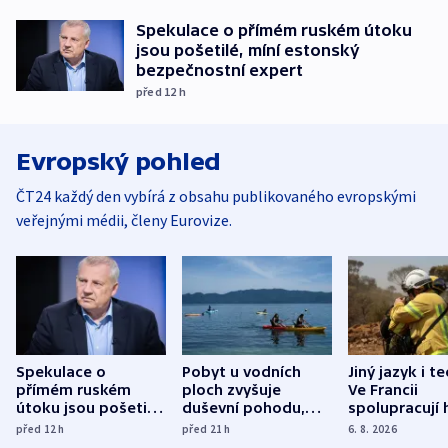
Spekulace o přímém ruském útoku
jsou pošetilé, míní estonský
bezpečnostní expert
před 12
h
Evropský pohled
ČT24 každý den vybírá z obsahu publikovaného evropskými
veřejnými médii, členy Eurovize.
Spekulace o
Pobyt u vodních
Jiný jazyk i t
přímém ruském
ploch zvyšuje
Ve Francii
útoku jsou pošetilé,
duševní pohodu,
spolupracují h
míní estonský
ukázala
různých zemí
před 12
h
před 21
h
6. 8. 2026
bezpečnostní
mezinárodní studie