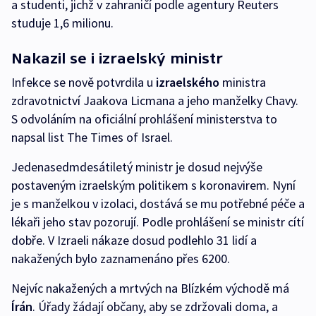
a studenti, jichž v zahraničí podle agentury Reuters
studuje 1,6 milionu.
Nakazil se i izraelský ministr
Infekce se nově potvrdila u
izraelského
ministra
zdravotnictví Jaakova Licmana a jeho manželky Chavy.
S odvoláním na oficiální prohlášení ministerstva to
napsal list The Times of Israel.
Jedenasedmdesátiletý ministr je dosud nejvýše
postaveným izraelským politikem s koronavirem. Nyní
je s manželkou v izolaci, dostává se mu potřebné péče a
lékaři jeho stav pozorují. Podle prohlášení se ministr cítí
dobře. V Izraeli nákaze dosud podlehlo 31 lidí a
nakažených bylo zaznamenáno přes 6200.
Nejvíc nakažených a mrtvých na Blízkém východě má
Írán
. Úřady žádají občany, aby se zdržovali doma, a