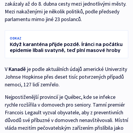
zakázaly až do 8. dubna cesty mezi jednotlivými městy.
Mezi nakaženými je několik politiků, podle předsedy
parlamentu mimo jiné 23 poslanců.
ODKAZ
Když karanténa přijde pozdě. Íránci na počátku
epidemie líbali svatyně, teď plní masové hroby
V
Kanadě
je podle aktuálních údajů americké Univerzity
Johnse Hopkinse přes deset tisíc potvrzených případů
nemoci, 127 lidí zemřelo.
Nejpostiženější provincií je Québec, kde se infekce
rychle rozšířila v domovech pro seniory. Tamní premiér
Francois Legault vyzval obyvatele, aby z preventivních
důvodů své příbuzné v domovech nenavštěvovali. Místní
vláda mezitím pečovatelským zařízením přislíbila jako