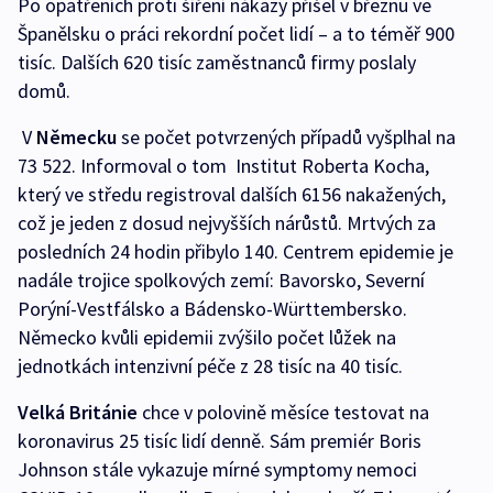
Po opatřeních proti šíření nákazy přišel v březnu ve
Španělsku o práci rekordní počet lidí – a to téměř 900
tisíc. Dalších 620 tisíc zaměstnanců firmy poslaly
domů.
V
Německu
se počet potvrzených případů vyšplhal na
73 522. Informoval o tom Institut Roberta Kocha,
který ve středu registroval dalších 6156 nakažených,
což je jeden z dosud nejvyšších nárůstů. Mrtvých za
posledních 24 hodin přibylo 140. Centrem epidemie je
nadále trojice spolkových zemí: Bavorsko, Severní
Porýní-Vestfálsko a Bádensko-Württembersko.
Německo kvůli epidemii zvýšilo počet lůžek na
jednotkách intenzivní péče z 28 tisíc na 40 tisíc.
Velká Británie
chce v polovině měsíce testovat na
koronavirus 25 tisíc lidí denně. Sám premiér Boris
Johnson stále vykazuje mírné symptomy nemoci