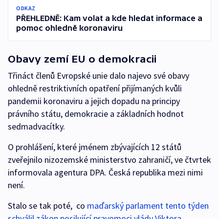
ODKAZ
PŘEHLEDNĚ: Kam volat a kde hledat informace a
pomoc ohledně koronaviru
Obavy zemí EU o demokracii
Třináct členů Evropské unie dalo najevo své obavy
ohledně restriktivních opatření přijímaných kvůli
pandemii koronaviru a jejich dopadu na principy
právního státu, demokracie a základních hodnot
sedmadvacítky.
O prohlášení, které jménem zbývajících 12 států
zveřejnilo nizozemské ministerstvo zahraničí, ve čtvrtek
informovala agentura DPA. Česká republika mezi nimi
není.
Stalo se tak poté, co
maďarský parlament tento týden
schválil zákon posilující pravomoci vlády Viktora