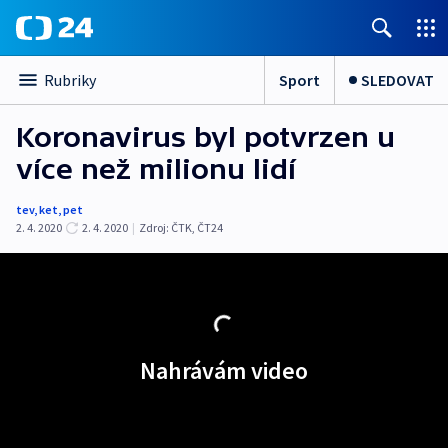
Sport
SLEDOVAT
Rubriky
Koronavirus byl potvrzen u
více než milionu lidí
tev
,
ket
,
pet
2. 4. 2020
2. 4. 2020
|
Zdroj:
ČTK
,
ČT24
Nahrávám video