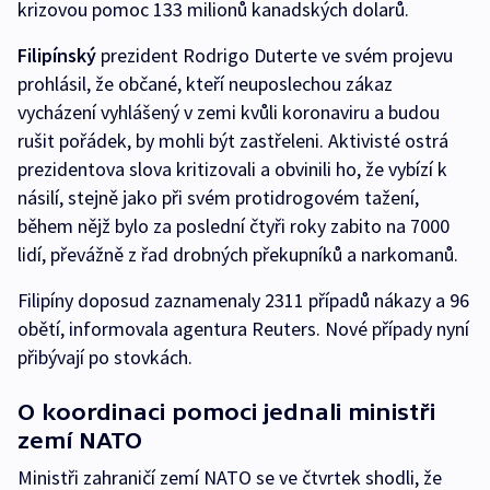
krizovou pomoc 133 milionů kanadských dolarů.
Filipínský
prezident Rodrigo Duterte ve svém projevu
prohlásil, že občané, kteří neuposlechou zákaz
vycházení vyhlášený v zemi kvůli koronaviru a budou
rušit pořádek, by mohli být zastřeleni. Aktivisté ostrá
prezidentova slova kritizovali a obvinili ho, že vybízí k
násilí, stejně jako při svém protidrogovém tažení,
během nějž bylo za poslední čtyři roky zabito na 7000
lidí, převážně z řad drobných překupníků a narkomanů.
Filipíny doposud zaznamenaly 2311 případů nákazy a 96
obětí, informovala agentura Reuters. Nové případy nyní
přibývají po stovkách.
O koordinaci pomoci jednali ministři
zemí NATO
Ministři zahraničí zemí NATO se ve čtvrtek shodli, že