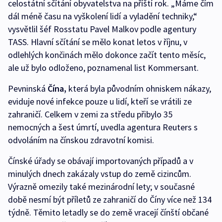
celostátní sčítání obyvatelstva na příští rok. „Máme čím
dál méně času na vyškolení lidí a vyladění techniky,“
vysvětlil šéf Rosstatu Pavel Malkov podle agentury
TASS. Hlavní sčítání se mělo konat letos v říjnu, v
odlehlých končinách mělo dokonce začít tento měsíc,
ale už bylo odloženo, poznamenal list Kommersant.
Pevninská
Čína,
která byla původním ohniskem nákazy,
eviduje nové infekce pouze u lidí, kteří se vrátili ze
zahraničí. Celkem v zemi za středu přibylo 35
nemocných a šest úmrtí, uvedla agentura Reuters s
odvoláním na čínskou zdravotní komisi.
Čínské úřady se obávají importovaných případů a v
minulých dnech zakázaly vstup do země cizincům.
Výrazně omezily také mezinárodní lety; v současné
době nesmí být příletů ze zahraničí do Číny více než 134
týdně. Těmito letadly se do země vracejí čínští občané