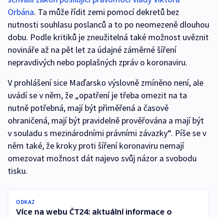
Orbána
. Ta může řídit zemi pomocí dekretů bez
nutnosti souhlasu poslanců a to po neomezeně dlouhou
dobu. Podle kritiků je zneužitelná také možnost uvěznit
novináře až na pět let za údajné záměrné šíření
nepravdivých nebo poplašných zpráv o koronaviru.
V prohlášení sice Maďarsko výslovně zmíněno není, ale
uvádí se v něm, že „opatření je třeba omezit na ta
nutně potřebná, mají být přiměřená a časově
ohraničená, mají být pravidelně prověřována a mají být
v souladu s mezinárodními právními závazky“. Píše se v
něm také, že kroky proti šíření koronaviru nemají
omezovat možnost dát najevo svůj názor a svobodu
tisku.
ODKAZ
Více na webu ČT24: aktuální informace o