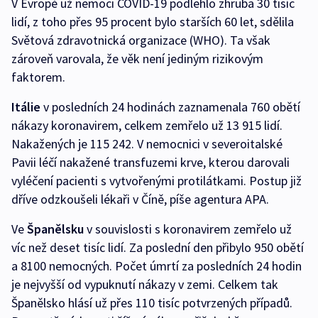
V Evropě už nemoci COVID-19 podlehlo zhruba 30 tisíc
lidí, z toho přes 95 procent bylo starších 60 let, sdělila
Světová zdravotnická organizace (WHO). Ta však
zároveň varovala, že věk není jediným rizikovým
faktorem.
Itálie
v posledních 24 hodinách zaznamenala 760 obětí
nákazy koronavirem, celkem zemřelo už 13 915 lidí.
Nakažených je 115 242. V nemocnici v severoitalské
Pavii léčí nakažené transfuzemi krve, kterou darovali
vyléčení pacienti s vytvořenými protilátkami. Postup již
dříve odzkoušeli lékaři v Číně, píše agentura APA.
Ve
Španělsku
v souvislosti s koronavirem zemřelo už
víc než deset tisíc lidí. Za poslední den přibylo 950 obětí
a 8100 nemocných. Počet úmrtí za posledních 24 hodin
je nejvyšší od vypuknutí nákazy v zemi. Celkem tak
Španělsko hlásí už přes 110 tisíc potvrzených případů.