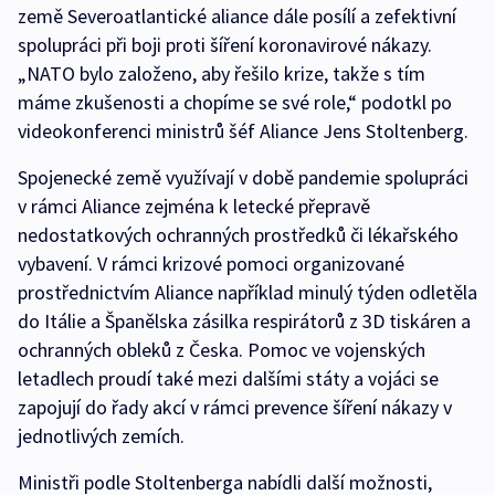
země Severoatlantické aliance dále posílí a zefektivní
spolupráci při boji proti šíření koronavirové nákazy.
„NATO bylo založeno, aby řešilo krize, takže s tím
máme zkušenosti a chopíme se své role,“ podotkl po
videokonferenci ministrů šéf Aliance Jens Stoltenberg.
Spojenecké země využívají v době pandemie spolupráci
v rámci Aliance zejména k letecké přepravě
nedostatkových ochranných prostředků či lékařského
vybavení. V rámci krizové pomoci organizované
prostřednictvím Aliance například minulý týden odletěla
do Itálie a Španělska zásilka respirátorů z 3D tiskáren a
ochranných obleků z Česka. Pomoc ve vojenských
letadlech proudí také mezi dalšími státy a vojáci se
zapojují do řady akcí v rámci prevence šíření nákazy v
jednotlivých zemích.
Ministři podle Stoltenberga nabídli další možnosti,