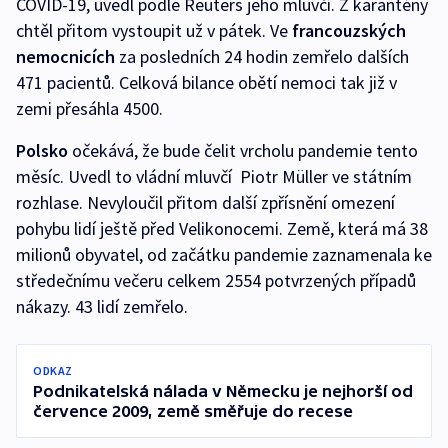
COVID-19, uvedl podle Reuters jeho mluvčí. Z karantény
chtěl přitom vystoupit už v pátek. Ve
francouzských
nemocnicích
za posledních 24 hodin zemřelo dalších
471 pacientů. Celková bilance obětí nemoci tak již v
zemi přesáhla 4500.
Polsko
očekává, že bude čelit vrcholu pandemie tento
měsíc. Uvedl to vládní mluvčí Piotr Müller ve státním
rozhlase. Nevyloučil přitom další zpřísnění omezení
pohybu lidí ještě před Velikonocemi. Země, která má 38
milionů obyvatel, od začátku pandemie zaznamenala ke
středečnímu večeru celkem 2554 potvrzených případů
nákazy. 43 lidí zemřelo.
ODKAZ
Podnikatelská nálada v Německu je nejhorší od
července 2009, země směřuje do recese