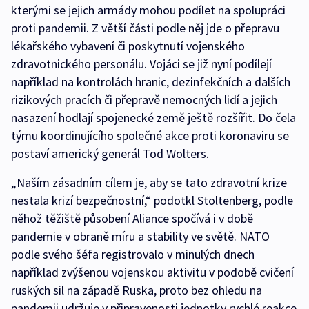
kterými se jejich armády mohou podílet na spolupráci
proti pandemii. Z větší části podle něj jde o přepravu
lékařského vybavení či poskytnutí vojenského
zdravotnického personálu. Vojáci se již nyní podílejí
například na kontrolách hranic, dezinfekčních a dalších
rizikových pracích či přepravě nemocných lidí a jejich
nasazení hodlají spojenecké země ještě rozšířit. Do čela
týmu koordinujícího společné akce proti koronaviru se
postaví americký generál Tod Wolters.
„Naším zásadním cílem je, aby se tato zdravotní krize
nestala krizí bezpečnostní,“ podotkl Stoltenberg, podle
něhož těžiště působení Aliance spočívá i v době
pandemie v obraně míru a stability ve světě. NATO
podle svého šéfa registrovalo v minulých dnech
například zvýšenou vojenskou aktivitu v podobě cvičení
ruských sil na západě Ruska, proto bez ohledu na
pandemii udržuje v připravenosti jednotky rychlé reakce