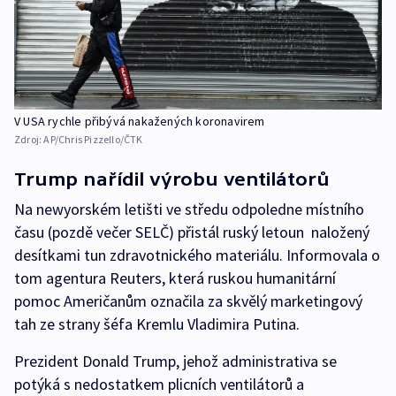
V USA rychle přibývá nakažených koronavirem
Zdroj:
AP/Chris Pizzello/ČTK
Trump nařídil výrobu ventilátorů
Na newyorském letišti ve středu odpoledne místního
času (pozdě večer SELČ) přistál ruský letoun naložený
desítkami tun zdravotnického materiálu. Informovala o
tom agentura Reuters, která ruskou humanitární
pomoc Američanům označila za skvělý marketingový
tah ze strany šéfa Kremlu Vladimira Putina.
Prezident Donald Trump, jehož administrativa se
potýká s nedostatkem plicních ventilátorů a