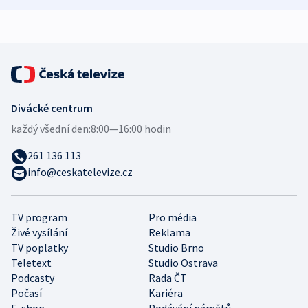
expert
Divácké centrum
každý všední den:
8:00—16:00 hodin
261 136 113
info@ceskatelevize.cz
TV program
Pro média
Živé vysílání
Reklama
TV poplatky
Studio Brno
Teletext
Studio Ostrava
Podcasty
Rada ČT
Počasí
Kariéra
E-shop
Podávání námětů