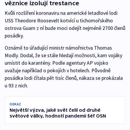
věznice izolují trestance
Kvůli rozšíření koronaviru na americké letadlové lodi
USS Theodore Roosevelt kotvící u tichomořského
ostrova Guam z ní bude moci odejít nejméně 2700 členů
posádky.
Oznámil to úřadující ministr námořnictva Thomas
Modly. Dodal, že se stále hledají možnosti, kam vojáky
umístit do karantény. Podle agentury AP vojsko
uvažuje například o pokojích v hotelech. Původně
posádka lodi čítala pět tisíc členů, nákaza se prokázala
u 93 z nich.
ODKAZ
Největší výzva, jaké svět čelil od druhé
světové války, hodnotí pandemii šéf OSN