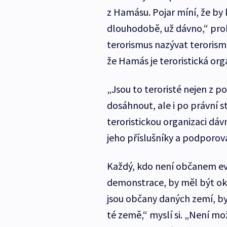
z Hamásu. Pojar míní, že by 
dlouhodobě, už dávno,“ prohl
terorismus nazývat terorism
že Hamás je teroristická orga
„Jsou to teroristé nejen z po
dosáhnout, ale i po právní 
teroristickou organizaci dáv
jeho příslušníky a podporov
Každý, kdo není občanem ev
demonstrace, by měl být oka
jsou občany daných zemí, b
té země,“ myslí si. „Není m