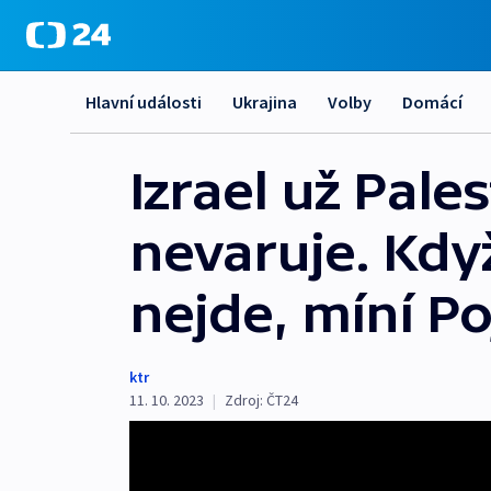
Hlavní události
Ukrajina
Volby
Domácí
Izrael už Pale
nevaruje. Když
nejde, míní Po
ktr
11. 10. 2023
|
Zdroj:
ČT24