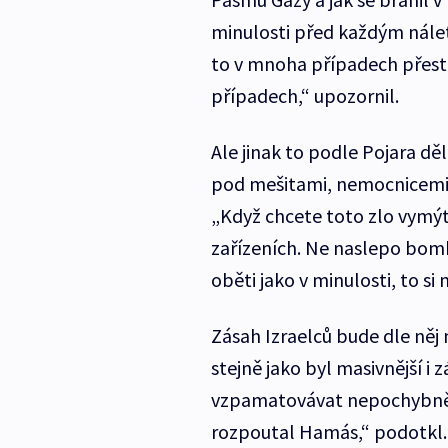
minulosti před každým nále
to v mnoha případech přesta
případech,“ upozornil.
Ale jinak to podle Pojara děl
pod mešitami, nemocnicemi
„Když chcete toto zlo vymýti
zařízeních. Ne naslepo bomb
oběti jako v minulosti, to si
Zásah Izraelců bude dle něj
stejně jako byl masivnější i
vzpamatovávat nepochybně d
rozpoutal Hamás,“ podotkl.