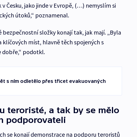
k v Česku, jako jinde v Evropě, (…) nemyslím si
tických útoků,“ poznamenal.
é bezpečnostní složky konají tak, jak mají. „Byla
klíčových míst, hlavně těch spojených s
e dobře,“ podotkl.
Zpět s ním odletělo přes třicet evakuovaných
 teroristé, a tak by se mělo
ch podporovateli
ch se konají demonstrace na podporu teroristů