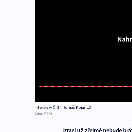
Nahr
Interview ČT24: Tomáš Pojar
Zdroj:
ČT24
Izrael už zřejmě nebude brát