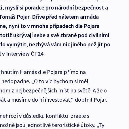
, myslí si poradce pro národní bezpečnost a
i Tomáš Pojar. Dříve před náletem armáda
ne, nyní to v mnoha případech dle Pojara
otiž ukrývají sebe a své zbraně pod civilními
zlo vymýtit, nezbývá vám nic jiného než jít po
l v Interview ČT24.
ým hnutím Hamás dle Pojara přímo na
nedopadne. „O to víc bychom si měli
nom z nejbezpečnějších míst na světě. A že o
 a musíme do ní investovat,“ doplnil Pojar.
nehrozí v důsledku konfliktu Izraele s
žné jsou jednotlivé teroristické útoky. „Ty