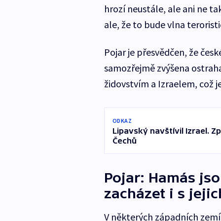
hrozí neustále, ale ani ne ta
ale, že to bude vlna teroris
Pojar je přesvědčen, že česk
samozřejmě zvýšena ostraha 
židovstvím a Izraelem, což j
ODKAZ
Lipavský navštívil Izrael. 
Čechů
Pojar: Hamás jsou
zacházet i s jeji
V některých západních zemí