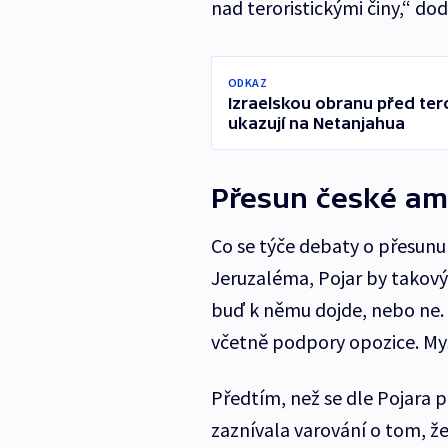
nad teroristickými činy,“ dod
ODKAZ
Izraelskou obranu před teror
ukazují na Netanjahua
Přesun české am
Co se týče debaty o přesunu 
Jeruzaléma, Pojar by takový 
buď k němu dojde, nebo ne. 
včetně podpory opozice. Mysl
Předtím, než se dle Pojara 
zaznívala varování o tom, ž