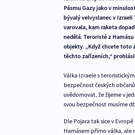
Pásmu Gazy jako v minulosti
bývalý velvyslanec v Izrael
varovala, kam raketa dopad
nedělá. Teroristé z Hamásu t
objekty. „Když chcete toto 
těchto zařízeních,“ prohlási
Válka Izraele s teroristick
bezpečnost českých občanů 
uvědomovat, že žijeme v jed
svou bezpečnost musíme dbát
Dle Pojara tak sice v Evropě 
Hamásem přímo válka, ale mo