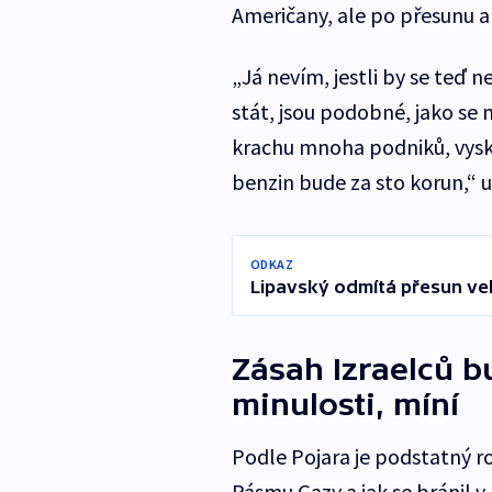
Američany, ale po přesunu a
„Já nevím, jestli by se teď 
stát, jsou podobné, jako se m
krachu mnoha podniků, vysk
benzin bude za sto korun,“ u
ODKAZ
Lipavský odmítá přesun vel
Zásah Izraelců b
minulosti, míní
Podle Pojara je podstatný ro
Pásmu Gazy a jak se bránil v