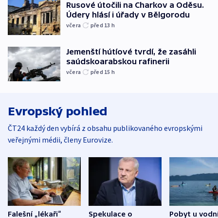
Rusové útočili na Charkov a Oděsu.
Údery hlásí i úřady v Bělgorodu
včera
před 13
h
Jemenští hútíové tvrdí, že zasáhli
saúdskoarabskou rafinerii
včera
před 15
h
Evropský pohled
ČT24 každý den vybírá z obsahu publikovaného evropskými
veřejnými médii, členy Eurovize.
Falešní „lékaři“
Spekulace o
Pobyt u vodn