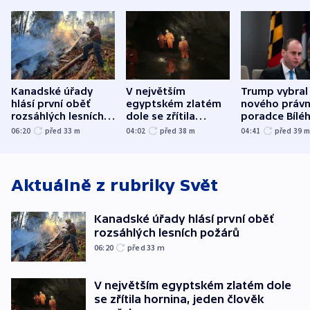
Kanadské úřady
V největším
Trump vybral
hlásí první oběť
egyptském zlatém
nového právn
rozsáhlých lesních
dole se zřítila
poradce Bílé
požárů
hornina, jeden
domu
06:20
před 33
m
04:02
před 38
m
04:41
před 39
člověk zemřel
Aktuálně z rubriky
Svět
Kanadské úřady hlásí první oběť
rozsáhlých lesních požárů
06:20
před 33
m
V největším egyptském zlatém dole
se zřítila hornina, jeden člověk