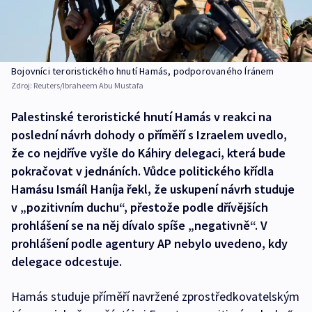
Bojovníci teroristického hnutí Hamás, podporovaného Íránem
Zdroj:
Reuters/Ibraheem Abu Mustafa
Palestinské teroristické hnutí Hamás v reakci na
poslední návrh dohody o příměří s Izraelem uvedlo,
že co nejdříve vyšle do Káhiry delegaci, která bude
pokračovat v jednáních. Vůdce politického křídla
Hamásu Ismáíl Haníja řekl, že uskupení návrh studuje
v „pozitivním duchu“, přestože podle dřívějších
prohlášení se na něj dívalo spíše „negativně“. V
prohlášení podle agentury AP nebylo uvedeno, kdy
delegace odcestuje.
Hamás studuje příměří navržené zprostředkovatelským