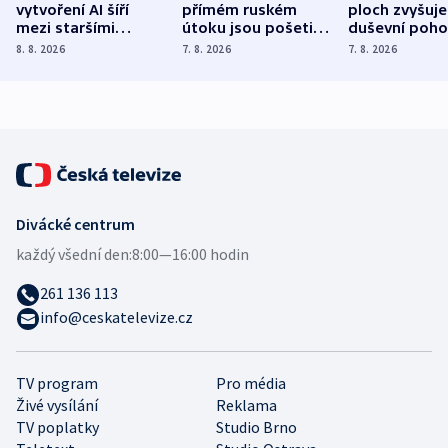
vytvoření AI šíří
přímém ruském
ploch zvyšuje
mezi staršími
útoku jsou pošetilé,
duševní poho
Poláky nebezpečné
míní estonský
ukázala
8. 8. 2026
7. 8. 2026
7. 8. 2026
zdravotní rady
bezpečnostní
mezinárodní 
expert
Divácké centrum
každý všední den:
8:00—16:00 hodin
261 136 113
info@ceskatelevize.cz
TV program
Pro média
Živé vysílání
Reklama
TV poplatky
Studio Brno