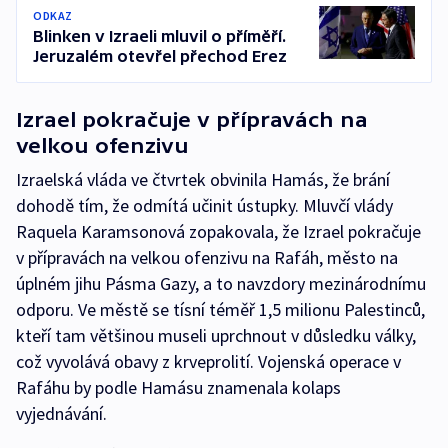
ODKAZ
Blinken v Izraeli mluvil o příměří.
Jeruzalém otevřel přechod Erez
Izrael pokračuje v přípravách na
velkou ofenzivu
Izraelská vláda ve čtvrtek obvinila Hamás, že brání
dohodě tím, že odmítá učinit ústupky. Mluvčí vlády
Raquela Karamsonová zopakovala, že Izrael pokračuje
v přípravách na velkou ofenzivu na Rafáh, město na
úplném jihu Pásma Gazy, a to navzdory mezinárodnímu
odporu. Ve městě se tísní téměř 1,5 milionu Palestinců,
kteří tam většinou museli uprchnout v důsledku války,
což vyvolává obavy z krveprolití. Vojenská operace v
Rafáhu by podle Hamásu znamenala kolaps
vyjednávání.