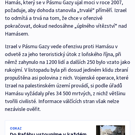
Hamás, který se v Pásmu Gazy ujal moci v roce 2007,
požaduje, aby dohoda stanovila „trvalé“ příměří. Izrael
to odmítá a trvá na tom, že chce v ofenzivě
pokračovat, dokud nedosáhne „úplného vítězství“ nad
Hamásem.
Izrael v Pásmu Gazy vede ofenzivu proti Hamásu v
odvetě za jeho teroristický útok z loňského října, při
němž zahynulo na 1200 lidí a dalších 250 bylo vzato jako
rukojmí. V listopadu byla při dosud jediném klidu zbraní
propuštěna asi polovina z nich. Vojenské operace, které
Izrael na palestinském území provádí, si podle úřadů
Hamásu vyžádaly přes 34 500 mrtvých, z nichž většinu
tvořili civilisté. Informace válčících stran však nelze
nezávisle ověřit.
ODKAZ
Do Rafáhu vstoupíme v každém