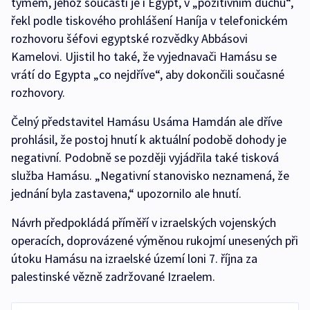
týmem, jehož součástí je i Egypt, v „pozitivním duchu“,
řekl podle tiskového prohlášení Haníja v telefonickém
rozhovoru šéfovi egyptské rozvědky Abbásovi
Kamelovi. Ujistil ho také, že vyjednavači Hamásu se
vrátí do Egypta „co nejdříve“, aby dokončili současné
rozhovory.
Čelný představitel Hamásu Usáma Hamdán ale dříve
prohlásil, že postoj hnutí k aktuální podobě dohody je
negativní. Podobně se později vyjádřila také tisková
služba Hamásu. „Negativní stanovisko neznamená, že
jednání byla zastavena,“ upozornilo ale hnutí.
Návrh předpokládá příměří v izraelských vojenských
operacích, doprovázené výměnou rukojmí unesených při
útoku Hamásu na izraelské území loni 7. října za
palestinské vězně zadržované Izraelem.