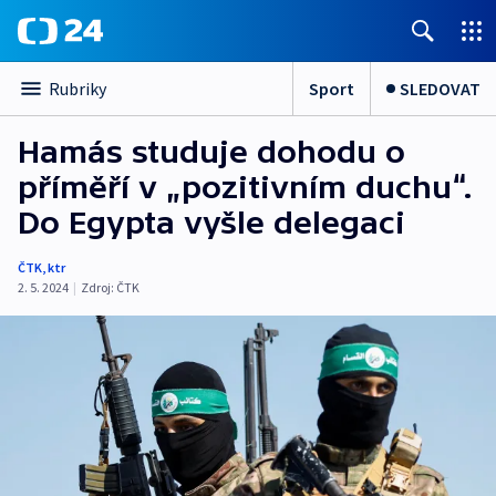
Sport
SLEDOVAT
Rubriky
Hamás studuje dohodu o
příměří v „pozitivním duchu“.
Do Egypta vyšle delegaci
ČTK
,
ktr
2. 5. 2024
|
Zdroj:
ČTK