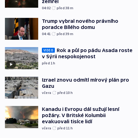
zemřel
04:02
před 38
m
Trump vybral nového právního
poradce Bílého domu
04:41
před 39
m
Rok a půl po pádu Asada roste
VIDEO
v Sýrii nespokojenost
před 1
h
Izrael znovu odmítl mírový plán pro
Gazu
včera
před 10
h
Kanadu i Evropu dál sužují lesní
požáry. V Britské Kolumbii
evakuovali tisíce lidí
včera
před 11
h