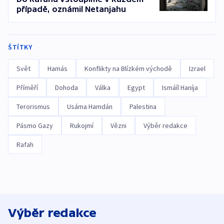
případě, oznámil Netanjahu
ŠTÍTKY
Svět
Hamás
Konflikty na Blízkém východě
Izrael
Příměří
Dohoda
Válka
Egypt
Ismáíl Haníja
Terorismus
Usáma Hamdán
Palestina
Pásmo Gazy
Rukojmí
Vězni
Výběr redakce
Rafah
Výběr redakce