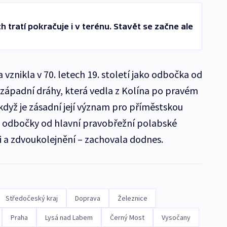
 tratí pokračuje i v terénu. Stavět se začne ale
vznikla v 70. letech 19. století jako odbočka od
ozápadní dráhy, která vedla z Kolína po pravém
když je zásadní její význam pro příměstskou
 odbočky od hlavní pravobřežní polabské
aci a zdvoukolejnění – zachovala dodnes.
Středočeský kraj
Doprava
Železnice
Praha
Lysá nad Labem
Černý Most
Vysočany