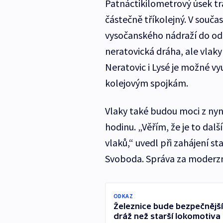
Patnáctikilometrový úsek tr
částečně tříkolejný. V součas
vysočanského nádraží do odb
neratovická dráha, ale vlaky
Neratovic i Lysé je možné v
kolejovým spojkám.
Vlaky také budou moci z nyně
hodinu. „Věřím, že je to dalš
vlaků,“ uvedl při zahájení st
Svoboda. Správa za moderznia
ODKAZ
Železnice bude bezpečnější
dráž než starší lokomotiva