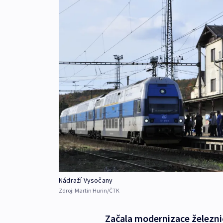
Nádraží Vysočany
Zdroj:
Martin Hurin/ČTK
Začala modernizace železnič