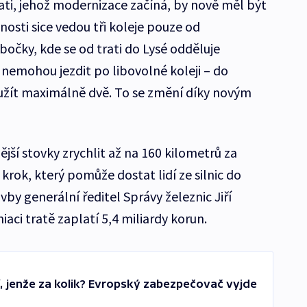
ati, jehož modernizace začíná, by nově měl být
nosti sice vedou tři koleje pouze od
očky, kde se od trati do Lysé odděluje
 nemohou jezdit po libovolné koleji – do
yužít maximálně dvě. To se změní díky novým
jší stovky zrychlit až na 160 kilometrů za
í krok, který pomůže dostat lidí ze silnic do
avby generální ředitel Správy železnic Jiří
ci tratě zaplatí 5,4 miliardy korun.
, jenže za kolik? Evropský zabezpečovač vyjde