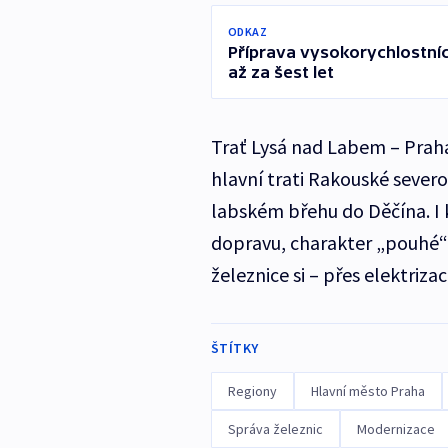
ODKAZ
Příprava vysokorychlostních
až za šest let
Trať Lysá nad Labem – Praha 
hlavní trati Rakouské sever
labském břehu do Děčína. I 
dopravu, charakter „pouhé“
železnice si – přes elektriz
ŠTÍTKY
Regiony
Hlavní město Praha
Správa železnic
Modernizace