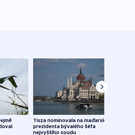
řejmě
Tisza nominovala na maďarského
Ruský
doval
prezidenta bývalého šéfa
čtyři 
nejvyššího soudu
včera