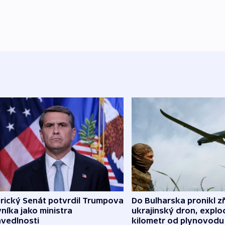
rický Senát potvrdil Trumpova
Do Bulharska pronikl z
níka jako ministra
ukrajinský dron, explo
avedlnosti
kilometr od plynovodu