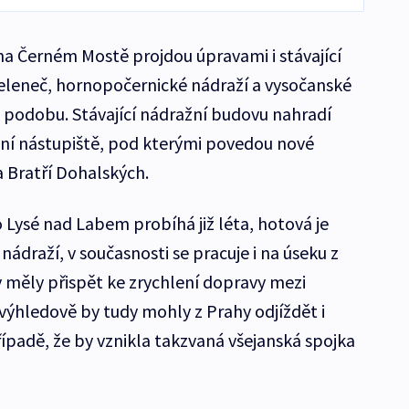
a Černém Mostě projdou úpravami i stávající
 Zeleneč, hornopočernické nádraží a vysočanské
i podobu. Stávající nádražní budovu nahradí
vní nástupiště, pod kterými povedou nové
 Bratří Dohalských.
 Lysé nad Labem probíhá již léta, hotová je
ádraží, v současnosti se pracuje i na úseku z
y měly přispět ke zrychlení dopravy mezi
ýhledově by tudy mohly z Prahy odjíždět i
případě, že by vznikla takzvaná všejanská spojka