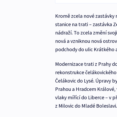
Kromě zcela nové zastávky n
stanice na trati – zastávka
nádraží. To zcela změní svoj
nová a vzniknou nová ostro
podchody do ulic Krátkého a
Modernizace trati z Prahy do
rekonstrukce čelákovického n
Čelákovic do Lysé. Úpravy b
Prahou a Hradcem Králové, v
vlaky mířící do Liberce – v 
z Milovic do Mladé Boleslavi.