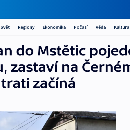
Svět
Regiony
Ekonomika
Počasí
Věda
Kultura
an do Mstětic poje
, zastaví na Černé
trati začíná