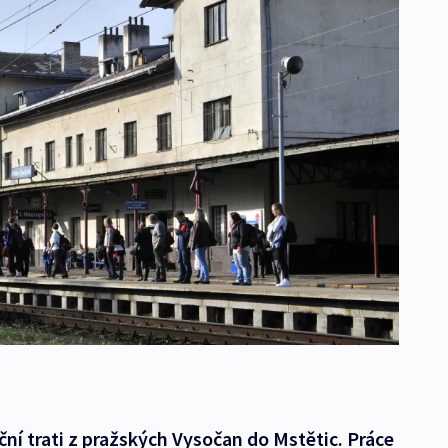
ní trati z pražských Vysočan do Mstětic. Práce