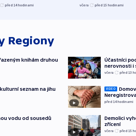
před 14
hodinami
včera
před 15
hodinami
ky
Regiony
yřazeným knihám druhou
Účastníci po
nerovnosti i
včera
před 13
h
kulturní seznam na jihu
Domovu
VIDEO
Neregistrova
před 14
hodinami
itnou vodu od sousedů
Demolici vyh
zřícení
včera
před 15
h