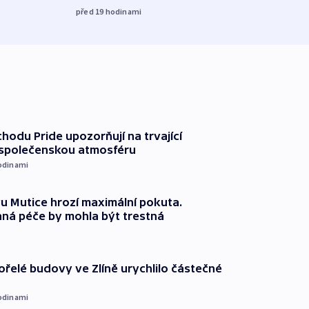
před 19
hodinami
chodu Pride upozorňují na trvající
 společenskou atmosféru
odinami
 Mutice hrozí maximální pokuta.
ná péče by mohla být trestná
ořelé budovy ve Zlíně urychlilo částečné
odinami