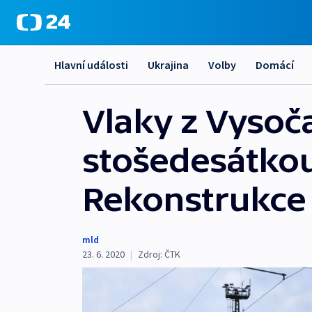
Hlavní události
Ukrajina
Volby
Domácí
Vlaky z Vysoč
stošedesátkou
Rekonstrukce 
mld
23. 6. 2020
|
Zdroj:
ČTK