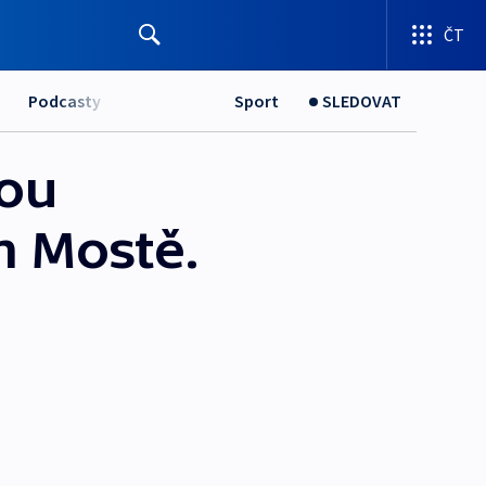
ČT
Podcasty
Sport
SLEDOVAT
dou
m Mostě.