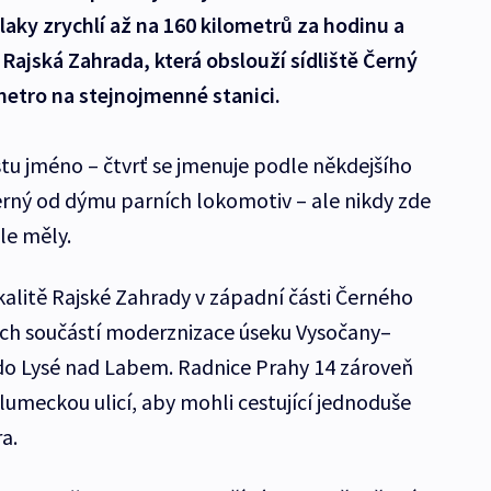
 vlaky zrychlí až na 160 kilometrů za hodinu a
Rajská Zahrada, která obslouží sídliště Černý
etro na stejnojmenné stanici.
tu jméno – čtvrť se jmenuje podle někdejšího
černý od dýmu parních lokomotiv – ale nikdy zde
le měly.
kalitě Rajské Zahrady v západní části Černého
ých součástí moderznizace úseku Vysočany–
i do Lysé nad Labem. Radnice Prahy 14 zároveň
lumeckou ulicí, aby mohli cestující jednoduše
a.