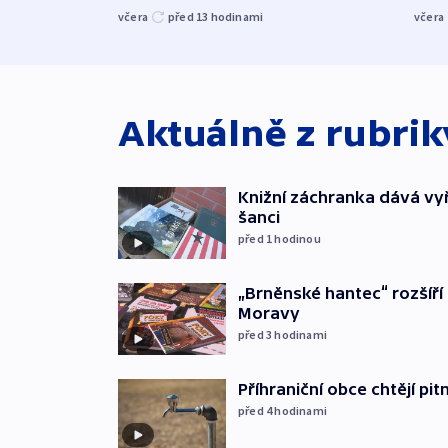
včera
před 13
hodinami
včera
Aktuálně z rubri
Knižní záchranka dává v
šanci
před 1
hodinou
„Brněnské hantec“ rozšíří 
Moravy
před 3
hodinami
Příhraniční obce chtějí p
před 4
hodinami