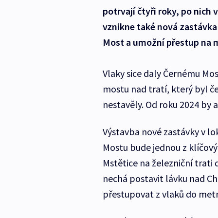
potrvají čtyři roky, po nich
vznikne také nová zastávka 
Most a umožní přestup na m
Vlaky sice daly Černému Mos
mostu nad tratí, který byl 
nestavěly. Od roku 2024 by a
Výstavba nové zastávky v lo
Mostu bude jednou z klíčov
Mstětice na železniční trat
nechá postavit lávku nad Ch
přestupovat z vlaků do metr