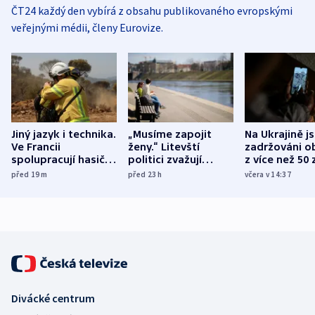
ČT24 každý den vybírá z obsahu publikovaného evropskými
veřejnými médii, členy Eurovize.
Jiný jazyk i technika.
„Musíme zapojit
Na Ukrajině j
Ve Francii
ženy.“ Litevští
zadržováni o
spolupracují hasiči z
politici zvažují
z více než 50 
různých zemí
dohodu o
Bojovali na s
před 19
m
před 23
h
včera v 14:37
demografii
Ruska
Divácké centrum