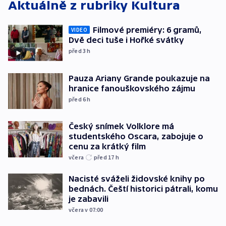
Aktuálně z rubriky
Kultura
Filmové premiéry: 6 gramů,
VIDEO
Dvě deci tuše i Hořké svátky
před 3
h
Pauza Ariany Grande poukazuje na
hranice fanouškovského zájmu
před 6
h
Český snímek Volklore má
studentského Oscara, zabojuje o
cenu za krátký film
včera
před 17
h
Nacisté sváželi židovské knihy po
bednách. Čeští historici pátrali, komu
je zabavili
včera v 07:00