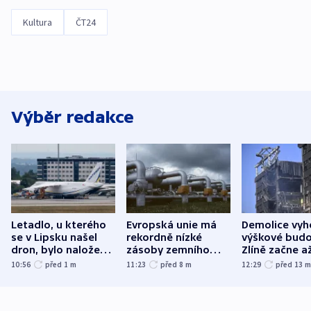
Kultura
ČT24
Výběr redakce
Letadlo, u kterého
Evropská unie má
Demolice vyh
se v Lipsku našel
rekordně nízké
výškové budo
dron, bylo naložené
zásoby zemního
Zlíně začne a
municí, píší média
plynu
následujících
10:56
před 1
m
11:23
před 8
m
12:29
před 13