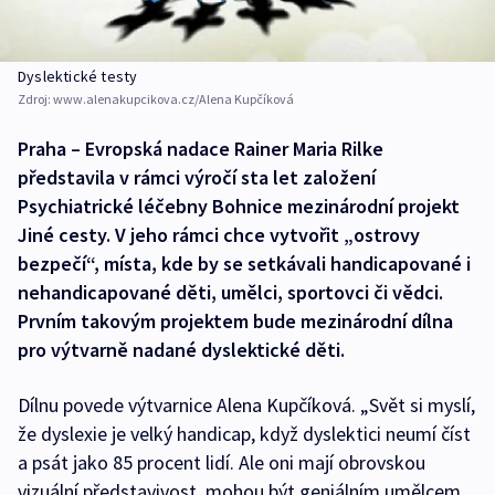
Dyslektické testy
Zdroj:
www.alenakupcikova.cz/Alena Kupčíková
Praha – Evropská nadace Rainer Maria Rilke
představila v rámci výročí sta let založení
Psychiatrické léčebny Bohnice mezinárodní projekt
Jiné cesty. V jeho rámci chce vytvořit „ostrovy
bezpečí“, místa, kde by se setkávali handicapované i
nehandicapované děti, umělci, sportovci či vědci.
Prvním takovým projektem bude mezinárodní dílna
pro výtvarně nadané dyslektické děti.
Dílnu povede výtvarnice Alena Kupčíková. „Svět si myslí,
že dyslexie je velký handicap, když dyslektici neumí číst
a psát jako 85 procent lidí. Ale oni mají obrovskou
vizuální představivost, mohou být geniálním umělcem