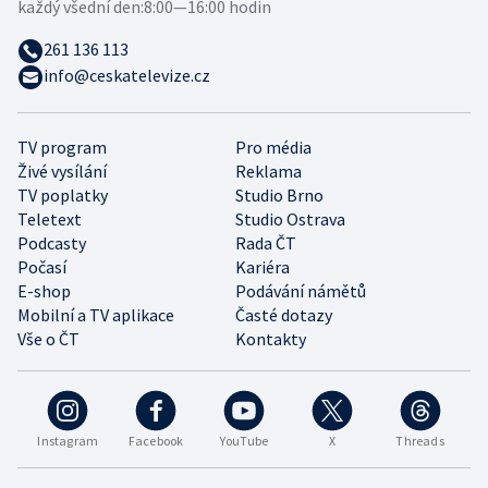
každý všední den:
8:00—16:00 hodin
261 136 113
info@ceskatelevize.cz
TV program
Pro média
Živé vysílání
Reklama
TV poplatky
Studio Brno
Teletext
Studio Ostrava
Podcasty
Rada ČT
Počasí
Kariéra
E-shop
Podávání námětů
Mobilní a TV aplikace
Časté dotazy
Vše o ČT
Kontakty
Instagram
Facebook
YouTube
X
Threads