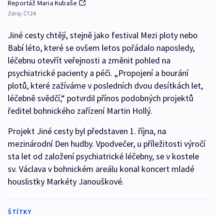
Reportáž Maria Kubaše
Zdroj:
ČT24
Jiné cesty chtějí, stejně jako festival Mezi ploty nebo
Babí léto, které se ovšem letos pořádalo naposledy,
léčebnu otevřít veřejnosti a změnit pohled na
psychiatrické pacienty a péči. „Propojení a bourání
plotů, které zažíváme v posledních dvou desítkách let,
léčebně svědčí,“ potvrdil přínos podobných projektů
ředitel bohnického zařízení Martin Hollý.
Projekt Jiné cesty byl představen 1. října, na
mezinárodní Den hudby. Vpodvečer, u příležitosti výročí
sta let od založení psychiatrické léčebny, se v kostele
sv. Václava v bohnickém areálu konal koncert mladé
houslistky Markéty Janouškové.
ŠTÍTKY