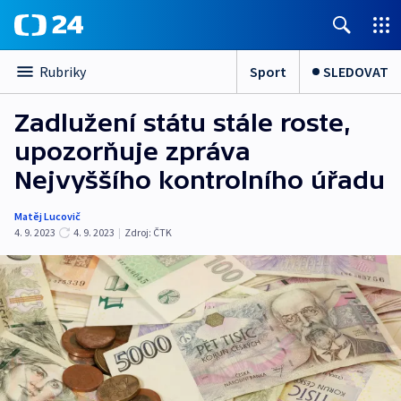
Sport
SLEDOVAT
Rubriky
Zadlužení státu stále roste,
upozorňuje zpráva
Nejvyššího kontrolního úřadu
Matěj Lucovič
4. 9. 2023
4. 9. 2023
|
Zdroj:
ČTK