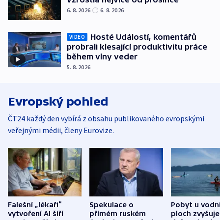
6. 8. 2026
6. 8. 2026
Hosté Událostí, komentářů
VIDEO
probrali klesající produktivitu práce
během vlny veder
5. 8. 2026
Evropský pohled
ČT24 každý den vybírá z obsahu publikovaného evropskými
veřejnými médii, členy Eurovize.
Falešní „lékaři“
Spekulace o
Pobyt u vodn
vytvoření AI šíří
přímém ruském
ploch zvyšuje