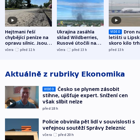
Hejtmani řeší
Ukrajina zasáhla
Dron n
VIDEO
chybějící peníze na
sklad Wildberries,
letišti u Lips
opravu silnic. Jsou
Rusové útočili na
skoro kilo trh
nenárokové, namítá
trh, hasiče či
indicie ukazuj
včera
před 12
h
včera
před 13
h
před 13
h
ministerstvo
stadion
Rusko
Aktuálně z rubriky
Ekonomika
Česko se plynem zásobit
VIDEO
stihne, ujišťuje expert. Snížení cen
však slíbit nelze
před 18
h
Policie obvinila pět lidí v souvislosti s
veřejnou soutěží Správy železnic
včera
před 20
h