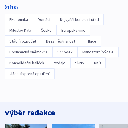
ŠTÍTKY
Ekonomika
Domácí
Nejvyšší kontrolní úřad
Miloslav Kala
Česko
Evropská unie
Státní rozpočet
Nezaměstnanost
Inflace
Poslanecká sněmovna
Schodek
Mandatorní výdaje
Konsolidační balíček
Výdaje
Škrty
NKÚ
Vládní úsporná opatření
Výběr redakce