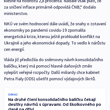
klesne na hodnotu 2,8 procenta. Nadále však platí, že
za snížení inflace primárně odpovídá ČNB,“ dodalo
ministerstvo.
NKÚ ve svém hodnocení dále uvádí, že snahy o zotavení
ekonomiky po pandemii covidu-19 zpomalila
energetická krize, kterou ještě prohloubil konflikt na
Ukrajině a jeho ekonomické dopady. To vedlo k nárůstu
cen energií.
Vláda již předložila do sněmovny návrh konsolidačního
balíčku, který má pomocí hlavně daňových změn
vylepšit veřejné rozpočty. Další miliardy chce kabinet
Petra Fialy (ODS) ušetřit pomocí výdajových škrtů.
ODKAZ
Na druhé čtení konsolidačního balíčku čekají
desítky návrhů s úpravami. Od školkovného po
daně na dříví