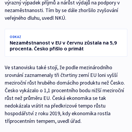
výrazný výpadek příjmů a nárůst výdajů na podpory v
nezaměstnanosti. Tím by se dále zhoršilo zvyšování
veřejného dluhu, uvedl NKÚ.
ODKAZ
Nezaměstnanost v EU v červnu zůstala na 5,9
procenta. Česko přišlo o primát
Ve stanovisku také stojí, že podle mezinárodního
srovnání zaznamenaly tři čtvrtiny zemí EU loni vyšší
meziroční růst hrubého domácího produktu než Česko.
Česko vykázalo o 1,1 procentního bodu nižší meziroční
růst než průměru EU. Česká ekonomika se tak
nedokázala vrátit na předkrizové tempo růstu
hospodářství z roku 2019, kdy ekonomika rostla
tříprocentním tempem, uvedl úřad.