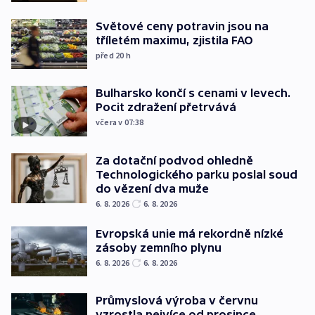
Světové ceny potravin jsou na
tříletém maximu, zjistila FAO
před 20
h
Bulharsko končí s cenami v levech.
Pocit zdražení přetrvává
včera v 07:38
Za dotační podvod ohledně
Technologického parku poslal soud
do vězení dva muže
6. 8. 2026
6. 8. 2026
Evropská unie má rekordně nízké
zásoby zemního plynu
6. 8. 2026
6. 8. 2026
Průmyslová výroba v červnu
vzrostla nejvíce od prosince