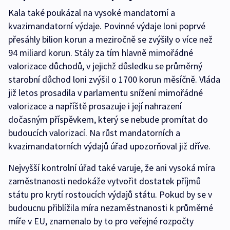
Kala také poukázal na vysoké mandatorní a
kvazimandatorní výdaje. Povinné výdaje loni poprvé
přesáhly bilion korun a meziročně se zvýšily o více než
94 miliard korun. Stály za tím hlavně mimořádné
valorizace důchodů, v jejichž důsledku se průměrný
starobní důchod loni zvýšil o 1700 korun měsíčně. Vláda
již letos prosadila v parlamentu snížení mimořádné
valorizace a napříště prosazuje i její nahrazení
dočasným příspěvkem, který se nebude promítat do
budoucích valorizací. Na růst mandatorních a
kvazimandatorních výdajů úřad upozorňoval již dříve.
Nejvyšší kontrolní úřad také varuje, že ani vysoká míra
zaměstnanosti nedokáže vytvořit dostatek příjmů
státu pro krytí rostoucích výdajů státu. Pokud by se v
budoucnu přiblížila míra nezaměstnanosti k průměrné
míře v EU, znamenalo by to pro veřejné rozpočty