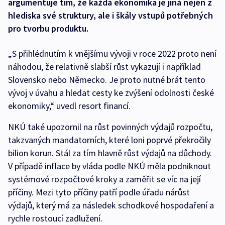
argumentuje tím, že každá ekonomika je jiná nejen z
hlediska své struktury, ale i škály vstupů potřebných
pro tvorbu produktu.
„S přihlédnutím k vnějšímu vývoji v roce 2022 proto není
náhodou, že relativně slabší růst vykazují i například
Slovensko nebo Německo. Je proto nutné brát tento
vývoj v úvahu a hledat cesty ke zvýšení odolnosti české
ekonomiky,“ uvedl resort financí.
NKÚ také upozornil na růst povinných výdajů rozpočtu,
takzvaných mandatorních, které loni poprvé překročily
bilion korun. Stál za tím hlavně růst výdajů na důchody.
V případě inflace by vláda podle NKÚ měla podniknout
systémové rozpočtové kroky a zaměřit se víc na její
příčiny. Mezi tyto příčiny patří podle úřadu nárůst
výdajů, který má za následek schodkové hospodaření a
rychle rostoucí zadlužení.