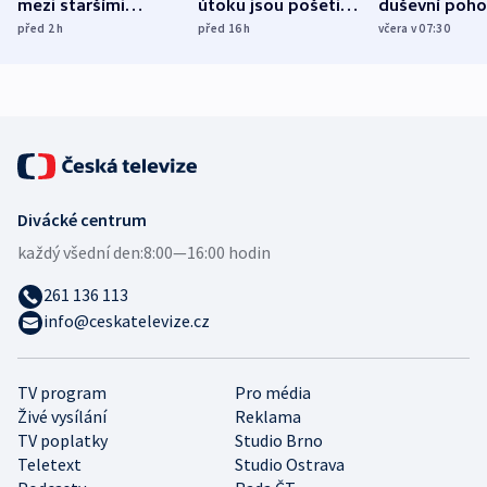
mezi staršími
útoku jsou pošetilé,
duševní poho
Poláky nebezpečné
míní estonský
ukázala
před 2
h
před 16
h
včera v 07:30
zdravotní rady
bezpečnostní
mezinárodní 
expert
Divácké centrum
každý všední den:
8:00—16:00 hodin
261 136 113
info@ceskatelevize.cz
TV program
Pro média
Živé vysílání
Reklama
TV poplatky
Studio Brno
Teletext
Studio Ostrava