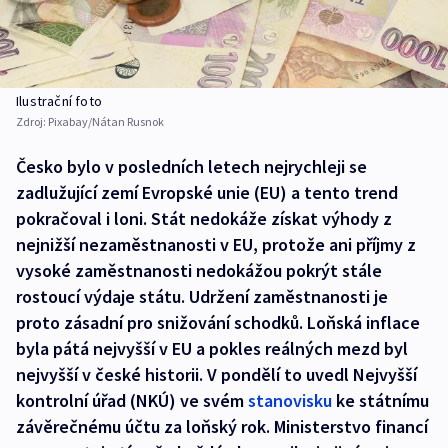
Ilustrační foto
Zdroj:
Pixabay/Nátan Rusnok
Česko bylo v posledních letech nejrychleji se
zadlužující zemí Evropské unie (EU) a tento trend
pokračoval i loni. Stát nedokáže získat výhody z
nejnižší nezaměstnanosti v EU, protože ani příjmy z
vysoké zaměstnanosti nedokážou pokrýt stále
rostoucí výdaje státu. Udržení zaměstnanosti je
proto zásadní pro snižování schodků. Loňská inflace
byla pátá nejvyšší v EU a pokles reálných mezd byl
nejvyšší v české historii. V pondělí to uvedl Nejvyšší
kontrolní úřad (NKÚ) ve svém
stanovisku
ke státnímu
závěrečnému účtu za loňský rok. Ministerstvo financí