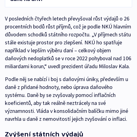
V posledních čtyřech letech převyšoval růst výdajů o 26
procentních bodů růst příjmů, což je podle NKÚ hlavním
důvodem schodků státního rozpočtu. „V příjmech státu
stále existuje prostor pro zlepšení. NKÚ ho spatřuje
například v lepším výběru daní –⁠ celkový objem
daňových nedoplatků se v roce 2022 pohyboval nad 106
miliardami korun,“ uvedl prezident úřadu Miloslav Kala.
Podle něj se nabízí i boj s daňovými úniky, především u
daně z přidané hodnoty, nebo úprava daňového
systému. Daně by se zvyšovaly pomocí inflačních
koeficientů, aby tak reálně neztrácely na své
významnosti. Vláda v konsolidačním balíčku mimo jiné
navrhla u daně z nemovitostí jejich zvyšování o inflaci.
Zvýšení státních výdajů