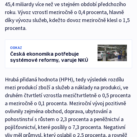
45,4 miliardy více než ve stejném období předchozího
roku. Vývoz vzrostl meziročně o 0,4 procenta, hlavně
díky vývozu služeb, kdežto dovoz meziročně klesl o 1,5
procenta.
ODKAZ
Česká ekonomika potřebuje
systémové reformy, varuje NKÚ
Hrubá přidaná hodnota (HPH), tedy výsledek rozdílu
mezi produkcí zboží a služeb a náklady na produkci, ve
druhém čtvrtletí vzrostla mezičtvrtletně o 0,5 procenta
a meziročně o 0,1 procenta. Meziroční vývoj pozitivně
ovlivnily zejména obchod, doprava, ubytování a
pohostinství s růstem o 2,3 procenta a peněžnictví a
pojišťovnictví, které posílily o 7,3 procenta. Negativní
vliv měl průmysl, který oslabil o 2,5 procenta, a rovněž