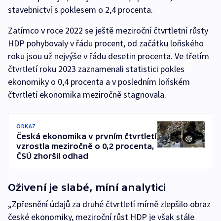
stavebnictví s poklesem o 2,4 procenta.
Zatímco v roce 2022 se ještě meziroční čtvrtletní růsty
HDP pohybovaly v řádu procent, od začátku loňského
roku jsou už nejvýše v řádu desetin procenta. Ve třetím
čtvrtletí roku 2023 zaznamenali statistici pokles
ekonomiky o 0,4 procenta a v posledním loňském
čtvrtletí ekonomika meziročně stagnovala.
ODKAZ
Česká ekonomika v prvním čtvrtletí
vzrostla meziročně o 0,2 procenta,
ČSÚ zhoršil odhad
Oživení je slabé, míní analytici
„Zpřesnění údajů za druhé čtvrtletí mírně zlepšilo obraz
české ekonomiky, meziroční růst HDP je však stále