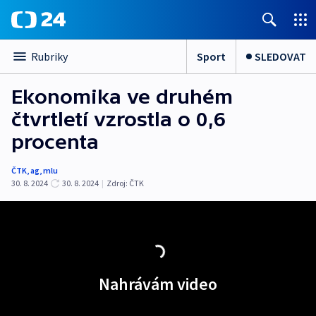
Sport
SLEDOVAT
Rubriky
Ekonomika ve druhém
čtvrtletí vzrostla o 0,6
procenta
ČTK
,
ag
,
mlu
30. 8. 2024
30. 8. 2024
|
Zdroj:
ČTK
Nahrávám video