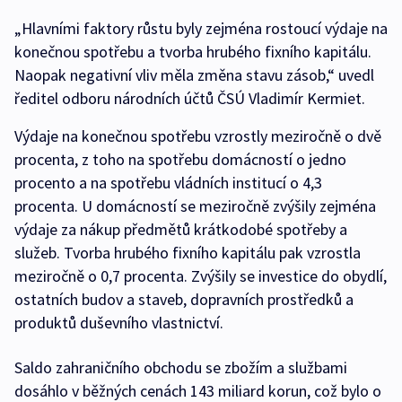
„Hlavními faktory růstu byly zejména rostoucí výdaje na
konečnou spotřebu a tvorba hrubého fixního kapitálu.
Naopak negativní vliv měla změna stavu zásob,“ uvedl
ředitel odboru národních účtů ČSÚ Vladimír Kermiet.
Výdaje na konečnou spotřebu vzrostly meziročně o dvě
procenta, z toho na spotřebu domácností o jedno
procento a na spotřebu vládních institucí o 4,3
procenta. U domácností se meziročně zvýšily zejména
výdaje za nákup předmětů krátkodobé spotřeby a
služeb. Tvorba hrubého fixního kapitálu pak vzrostla
meziročně o 0,7 procenta. Zvýšily se investice do obydlí,
ostatních budov a staveb, dopravních prostředků a
produktů duševního vlastnictví.
Saldo zahraničního obchodu se zbožím a službami
dosáhlo v běžných cenách 143 miliard korun, což bylo o