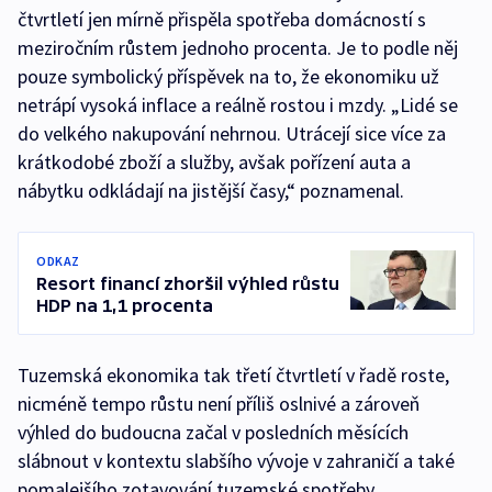
čtvrtletí jen mírně přispěla spotřeba domácností s
meziročním růstem jednoho procenta. Je to podle něj
pouze symbolický příspěvek na to, že ekonomiku už
netrápí vysoká inflace a reálně rostou i mzdy. „Lidé se
do velkého nakupování nehrnou. Utrácejí sice více za
krátkodobé zboží a služby, avšak pořízení auta a
nábytku odkládají na jistější časy,“ poznamenal.
ODKAZ
Resort financí zhoršil výhled růstu
HDP na 1,1 procenta
Tuzemská ekonomika tak třetí čtvrtletí v řadě roste,
nicméně tempo růstu není příliš oslnivé a zároveň
výhled do budoucna začal v posledních měsících
slábnout v kontextu slabšího vývoje v zahraničí a také
pomalejšího zotavování tuzemské spotřeby