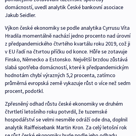
domácností, uvedl analytik České bankovní asociace
Jakub Seidler.
Výkon české ekonomiky se podle analytika Cyrrusu Víta
Hradila momentálně nachází jedno procento nad úrovní
z předpandemického čtvrtého kvartálu roku 2019, což ji
v EU řadí na čtvrtou příčku od konce. Hůře se zotavuje
Finsko, Německo a Estonsko. Největší brzdou zůstává
slabá spotřeba domácností, které k předpandemickým
hodnotám chybí výrazných 5,2 procenta, zatímco
průměrná evropská země vykazuje růst o více než sedm
procent, podotkl.
Zpřesněný odhad růstu české ekonomiky ve druhém
čtvrtletí letošního roku potvrdil, že tuzemské
hospodářství se velmi nesměle odráží ode dna, doplnil
analytik Raiffeisebank Martin Kron. Za celý letošní rok
se růst české ekonomiky bude podle jeho odhadu