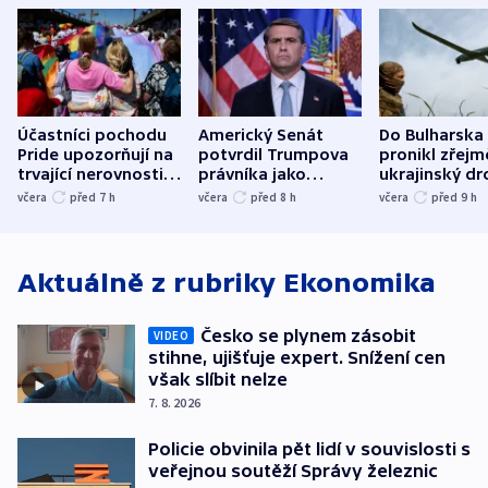
Účastníci pochodu
Americký Senát
Do Bulharska
Pride upozorňují na
potvrdil Trumpova
pronikl zřejm
trvající nerovnosti i
právníka jako
ukrajinský dr
společenskou
ministra
explodoval k
včera
před 7
h
včera
před 8
h
včera
před 9
h
atmosféru
spravedlnosti
od plynovod
Aktuálně z rubriky
Ekonomika
Česko se plynem zásobit
VIDEO
stihne, ujišťuje expert. Snížení cen
však slíbit nelze
7. 8. 2026
Policie obvinila pět lidí v souvislosti s
veřejnou soutěží Správy železnic