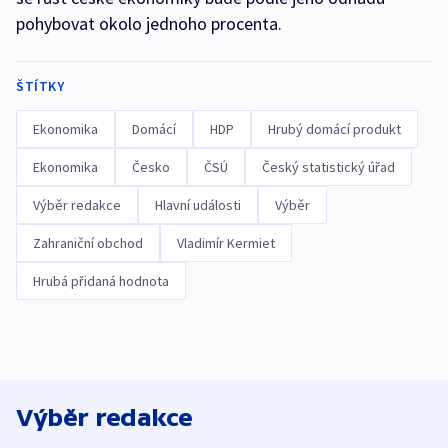
pohybovat okolo jednoho procenta.
ŠTÍTKY
Ekonomika
Domácí
HDP
Hrubý domácí produkt
Ekonomika
Česko
ČSÚ
Český statistický úřad
Výběr redakce
Hlavní události
Výběr
Zahraniční obchod
Vladimír Kermiet
Hrubá přidaná hodnota
Výběr redakce