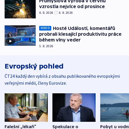
Průmyslová výroba v červnu
vzrostla nejvíce od prosince
6. 8. 2026
6. 8. 2026
Hosté Událostí, komentářů
VIDEO
probrali klesající produktivitu práce
během vlny veder
5. 8. 2026
Evropský pohled
ČT24 každý den vybírá z obsahu publikovaného evropskými
veřejnými médii, členy Eurovize.
Falešní „lékaři“
Spekulace o
Pobyt u vodn