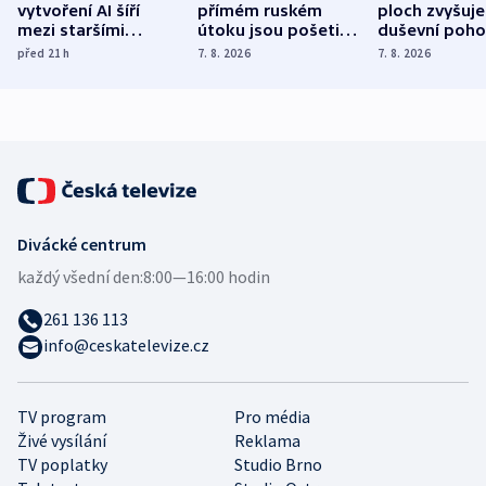
vytvoření AI šíří
přímém ruském
ploch zvyšuje
mezi staršími
útoku jsou pošetilé,
duševní poho
Poláky nebezpečné
míní estonský
ukázala
před 21
h
7. 8. 2026
7. 8. 2026
zdravotní rady
bezpečnostní
mezinárodní 
expert
Divácké centrum
každý všední den:
8:00—16:00 hodin
261 136 113
info@ceskatelevize.cz
TV program
Pro média
Živé vysílání
Reklama
TV poplatky
Studio Brno