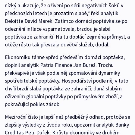
nízký a ukazuje, že oživení po sérii negativních šoků v
předchozích letech je prozatím slabé,“ řekl analytik
Deloitte David Marek. Zatímco domácí poptávka se po
odeznění inflace vzpamatovala, brzdou je slabá
poptávka ze zahraničí. Na tu doplácí zejména průmysl, a
otěže růstu tak převzala odvětví služeb, dodal.
Ekonomiku táhne vpřed především domácí poptávka,
doplnil analytik Patria Finance Jan Bureš. Trochu
překvapivé je však podle něj zpomalování dynamiky
spotřebitelské poptávky. Hospodářství podle něj v tuto
chvíli brzdí slabá poptávka ze zahraničí, daná slabým
oživením globální poptávky po průmyslovém zboží, a
pokračující pokles zásob.
Meziroční číslo je lepší než předběžný odhad, protože se
zlepšily výsledky z úvodu roku, upozornil analytik Banky
Creditas Petr Dufek. K růstu ekonomiky ve druhém