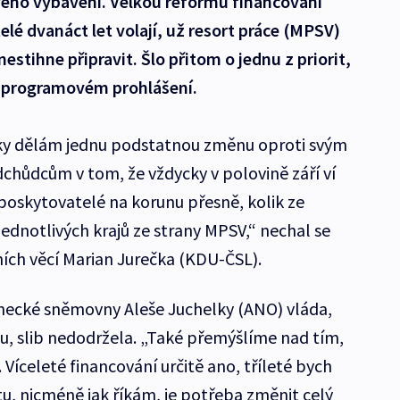
vého vybavení. Velkou reformu financování
lé dvanáct let volají, už resort práce (MPSV)
stihne připravit. Šlo přitom o jednu z priorit,
 v programovém prohlášení.
roky dělám jednu podstatnou změnu oproti svým
hůdcům v tom, že vždycky v polovině září ví
í poskytovatelé na korunu přesně, kolik ze
ednotlivých krajů ze strany MPSV,“ nechal se
lních věcí Marian Jurečka (KDU-ČSL).
ecké sněmovny Aleše Juchelky (ANO) vláda,
, slib nedodržela. „Také přemýšlíme nad tím,
íceleté financování určitě ano, tříleté bych
stu, nicméně jak říkám, je potřeba změnit celý