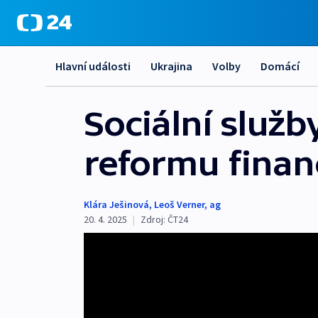
Hlavní události
Ukrajina
Volby
Domácí
Sociální služb
reformu finan
Klára Ješinová
,
Leoš Verner
,
ag
20. 4. 2025
|
Zdroj:
ČT24