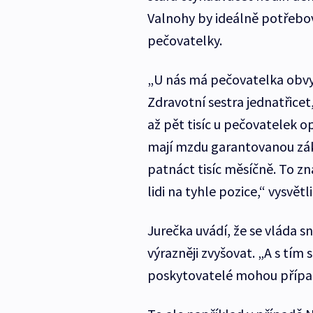
Valnohy by ideálně potřebova
pečovatelky.
„U nás má pečovatelka obvy
Zdravotní sestra jednatřicet, 
až pět tisíc u pečovatelek 
mají mzdu garantovanou záko
patnáct tisíc měsíčně. To z
lidi na tyhle pozice,“ vysvětl
Jurečka uvádí, že se vláda s
výrazněji zvyšovat. „A s tím
poskytovatelé mohou případn