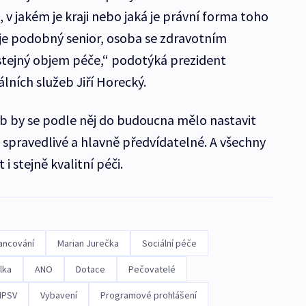
, v jakém je kraji nebo jaká je právní forma toho
 je podobný senior, osoba se zdravotním
 stejný objem péče,“ podotýká prezident
lních služeb Jiří Horecký.
eb by se podle něj do budoucna mělo nastavit
 spravedlivé a hlavně předvídatelné. A všechny
 stejně kvalitní péči.
ancování
Marian Jurečka
Sociální péče
lka
ANO
Dotace
Pečovatelé
PSV
Vybavení
Programové prohlášení