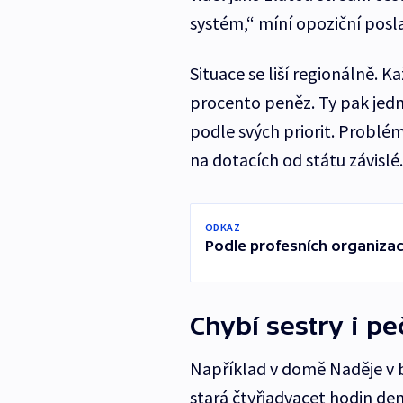
systém,“ míní opoziční posl
Situace se liší regionálně. K
procento peněz. Ty pak jedn
podle svých priorit. Problém
na dotacích od státu závislé.
ODKAZ
Podle profesních organizací
Chybí sestry i p
Například v domě Naděje v b
stará čtyřiadvacet hodin den