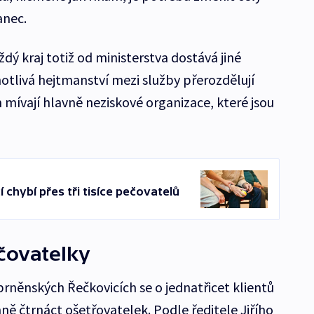
anec.
aždý kraj totiž od ministerstva dostává jiné
otlivá hejtmanství mezi služby přerozdělují
 mívají hlavně neziskové organizace, které jsou
 chybí přes tři tisíce pečovatelů
ečovatelky
rněnských Řečkovicích se o jednatřicet klientů
ně čtrnáct ošetřovatelek. Podle ředitele Jiřího