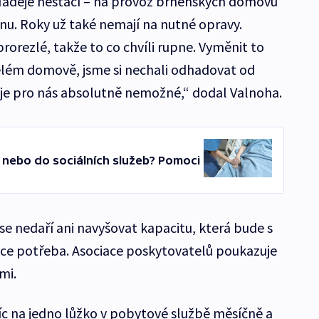
 Naděje nestačí – na provoz brněnských domovů
ionu. Roky už také nemají na nutné opravy.
 prorezlé, takže to co chvíli rupne. Vyměnit to
celém domově, jsme si nechali odhadovat od
ož je pro nás absolutně nemožné,“ dodal Valnoha.
 nebo do sociálních služeb? Pomoci
 nedaří ani navyšovat kapacitu, která bude s
ce potřeba. Asociace poskytovatelů poukazuje
mi.
c na jedno lůžko v pobytové službě měsíčně a