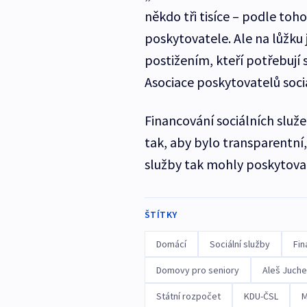
někdo tři tisíce – podle toho
poskytovatele. Ale na lůžku
postižením, kteří potřebují
Asociace poskytovatelů sociá
Financování sociálních služ
tak, aby bylo transparentní,
služby tak mohly poskytovat i
ŠTÍTKY
Domácí
Sociální služby
Fin
Domovy pro seniory
Aleš Juche
Státní rozpočet
KDU-ČSL
M