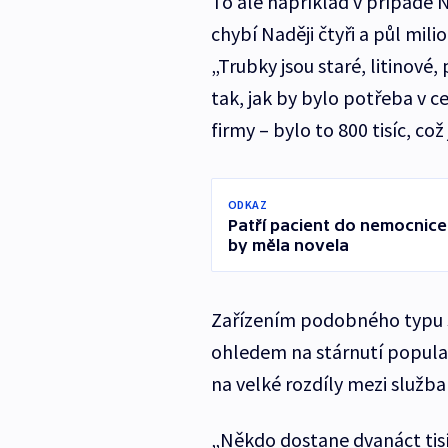
To ale například v případě
chybí Naději čtyři a půl mil
„Trubky jsou staré, litinové,
tak, jak by bylo potřeba v 
firmy – bylo to 800 tisíc, c
ODKAZ
Patří pacient do nemocnice
by měla novela
Zařízením podobného typu se
ohledem na stárnutí popula
na velké rozdíly mezi služba
„Někdo dostane dvanáct tisí