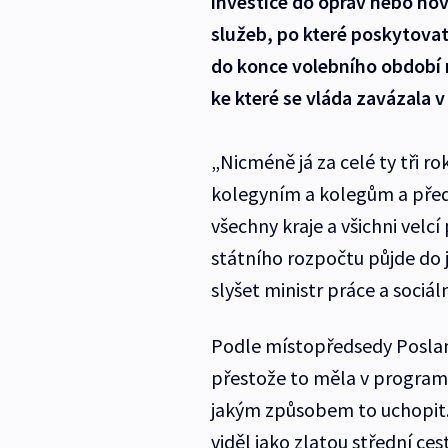
investice do oprav nebo no
služeb, po které poskytovate
do konce volebního období ne
ke které se vláda zavázala
„Nicméně já za celé ty tři 
kolegyním a kolegům a předc
všechny kraje a všichni velc
státního rozpočtu půjde do j
slyšet ministr práce a sociá
Podle místopředsedy Poslan
přestože to měla v programu
jakým způsobem to uchopit. V
viděl jako zlatou střední ce