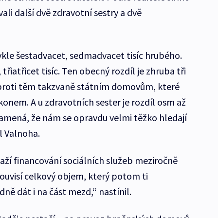
li další dvě zdravotní sestry a dvě
kle šestadvacet, sedmadvacet tisíc hrubého.
třiatřicet tisíc. Ten obecný rozdíl je zhruba tři
oproti těm takzvaně státním domovům, které
nem. A u zdravotních sester je rozdíl osm až
namená, že nám se opravdu velmi těžko hledají
il Valnoha.
naží financování sociálních služeb meziročně
 souvisí celkový objem, který potom ti
ě dát i na část mezd,“ nastínil.