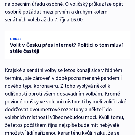
na obecním úřadu osobně. O voličský průkaz lze opět
osobně požádat mezi prvním a druhým kolem
senátních voleb až do 7. října 16:00.
ODKAZ
Volit v Česku přes internet? Politici o tom mluví
stále častěji
Krajské a senátní volby se letos konají sice v řádném
termínu, ale zároveň v době poznamenané pandemií
nového typu koronaviru. Z toho vyplývá několik
odlišností oproti všem dosavadním volbám. Kromě
povinné roušky ve volební místnosti by měli voliči také
dodržovat dvoumetrové rozestupy a někteří do
volebních místností vůbec nebudou moci. Kvůli tomu,
že letos počátkem října nejspíše bude mít nebývalé
množství lidí nařízenou karanténu kvůli riziku, že se