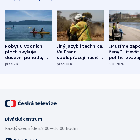
Pobyt u vodních
Jiný jazyk i technika.
„Musíme zapo
ploch zvyšuje
Ve Francii
ženy.“ Litevšt
duševní pohodu,
spolupracují hasiči z
politici zvažuj
ukázala
různých zemí
dohodu o
před 2
h
před 18
h
5. 8. 2026
mezinárodní studie
demografii
Divácké centrum
každý všední den:
8:00—16:00 hodin