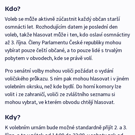
Kdo?
Voleb se může aktivně zúčastnit každý občan starší
osmnácti let. Rozhodujícím datem je poslední den
voleb, takže hlasovat může i ten, kdo oslaví osmnáctiny
až 3. října. Členy Parlamentu České republiky mohou
vybírat pouze čeští občané, a to pouze lidé s trvalým
pobytem v obvodech, kde se právě volí.
Pro senátní volby mohou voliči požádat o vydání
voličského průkazu. S ním pak mohou hlasovat i v jiném
volebním okrsku, než kde bydlí. Do horní komory lze
volit i ze zahraničí, voliči ze zvláštního seznamu si
mohou vybrat, ve kterém obvodu chtějí hlasovat.
Kdy?
K volebním urnám bude možné standardně přijít 2. a 3.