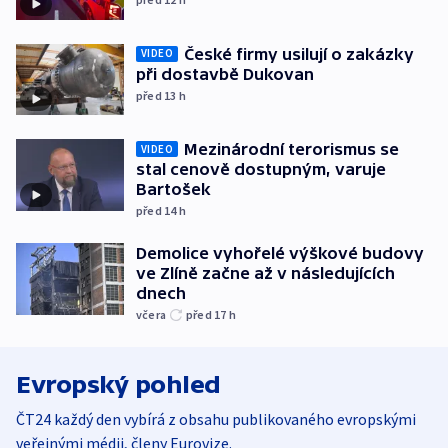
České firmy usilují o zakázky
VIDEO
při dostavbě Dukovan
před 13
h
Mezinárodní terorismus se
VIDEO
stal cenově dostupným, varuje
Bartošek
před 14
h
Demolice vyhořelé výškové budovy
ve Zlíně začne až v následujících
dnech
včera
před 17
h
Evropský pohled
ČT24 každý den vybírá z obsahu publikovaného evropskými
veřejnými médii, členy Eurovize.