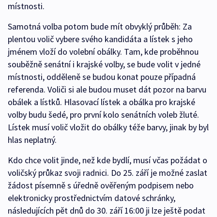
místnosti.
Samotná volba potom bude mít obvyklý průběh: Za
plentou volič vybere svého kandidáta a lístek s jeho
jménem vloží do volební obálky. Tam, kde proběhnou
souběžně senátní i krajské volby, se bude volit v jedné
místnosti, odděleně se budou konat pouze případná
referenda. Voliči si ale budou muset dát pozor na barvu
obálek a lístků. Hlasovací lístek a obálka pro krajské
volby budu šedé, pro první kolo senátních voleb žluté.
Lístek musí volič vložit do obálky téže barvy, jinak by byl
hlas neplatný.
Kdo chce volit jinde, než kde bydlí, musí včas požádat o
voličský průkaz svoji radnici. Do 25. září je možné zaslat
žádost písemně s úředně ověřeným podpisem nebo
elektronicky prostřednictvím datové schránky,
následujících pět dnů do 30. září 16:00 ji lze ještě podat