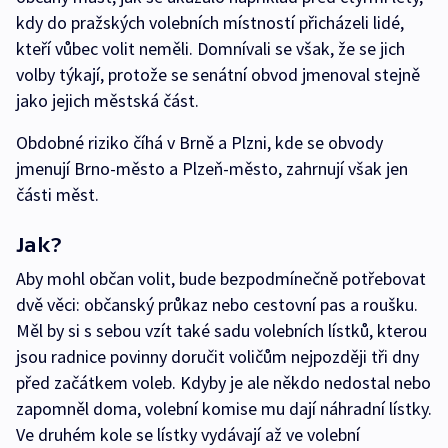
kdy do pražských volebních místností přicházeli lidé,
kteří vůbec volit neměli. Domnívali se však, že se jich
volby týkají, protože se senátní obvod jmenoval stejně
jako jejich městská část.
Obdobné riziko číhá v Brně a Plzni, kde se obvody
jmenují Brno-město a Plzeň-město, zahrnují však jen
části měst.
Jak?
Aby mohl občan volit, bude bezpodmínečně potřebovat
dvě věci: občanský průkaz nebo cestovní pas a roušku.
Měl by si s sebou vzít také sadu volebních lístků, kterou
jsou radnice povinny doručit voličům nejpozději tři dny
před začátkem voleb. Kdyby je ale někdo nedostal nebo
zapomněl doma, volební komise mu dají náhradní lístky.
Ve druhém kole se lístky vydávají až ve volební