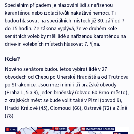
Speciálním případem je hlasování lidí s nařízenou
karanténou nebo izolací kvůli nakažlivé nemoci. Ti
budou hlasovat na speciálních místech již 30. září od 7
do 15 hodin. Ze zákona vyplývá, že ve druhém kole
senátních voleb by měli lidé s nařízenou karanténou na
drive-in volebních místech hlasovat 7. října.
Kde?
Nového senátora budou letos vybírat lidé v 27
obvodech od Chebu po Uherské Hradiště a od Trutnova
po Strakonice. Jsou mezi nimi i tři pražské obvody
(Praha 1, 5 a 9), jeden brněnský (obvod 60 Brno-město),
z krajských měst se bude volit také v Plzni (obvod 9),
Hradci Králové (45), Olomouci (66), Ostravě (72) a Zlíně
(78).