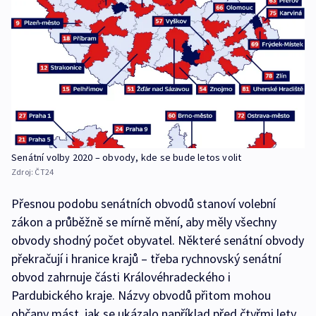
Senátní volby 2020 – obvody, kde se bude letos volit
Zdroj:
ČT24
Přesnou podobu senátních obvodů stanoví volební
zákon a průběžně se mírně mění, aby měly všechny
obvody shodný počet obyvatel. Některé senátní obvody
překračují i hranice krajů – třeba rychnovský senátní
obvod zahrnuje části Královéhradeckého i
Pardubického kraje. Názvy obvodů přitom mohou
občany mást, jak se ukázalo například před čtyřmi lety,