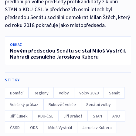
předloni při volbě předsedy protikandidáty z klubů
STAN a KDU-ČSL. V předchozích osmi letech byl
předsedou Senátu sociální demokrat Milan Štěch, který
od roku 2018 pokračuje jako místopředseda.
ODKAZ
Novým předsedou Senátu se stal Miloš Vystrčil.
Nahradí zesnulého Jaroslava Kuberu
ŠTÍTKY
Domácí
Regiony
Volby
Volby 2020
Senát
Voličský průkaz
Rukověť voliče
Senátní volby
Jiří Čunek
KDU-ČSL
Jiří Drahoš
STAN
ANO
ČSSD
ODS
Miloš Vystrčil
Jaroslav Kubera