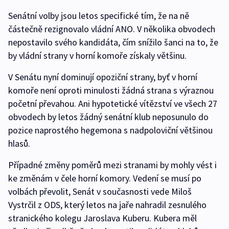
Senátní volby jsou letos specifické tím, že na ně
částečně rezignovalo vládní ANO. V několika obvodech
nepostavilo svého kandidáta, čím snížilo šanci na to, že
by vládní strany v horní komoře získaly většinu.
V Senátu nyní dominují opoziční strany, byť v horní
komoře není oproti minulosti žádná strana s výraznou
početní převahou. Ani hypotetické vítězství ve všech 27
obvodech by letos žádný senátní klub neposunulo do
pozice naprostého hegemona s nadpoloviční většinou
hlasů.
Případné změny poměrů mezi stranami by mohly vést i
ke změnám v čele horní komory. Vedení se musí po
volbách převolit, Senát v současnosti vede Miloš
Vystrčil z ODS, který letos na jaře nahradil zesnulého
stranického kolegu Jaroslava Kuberu. Kubera měl