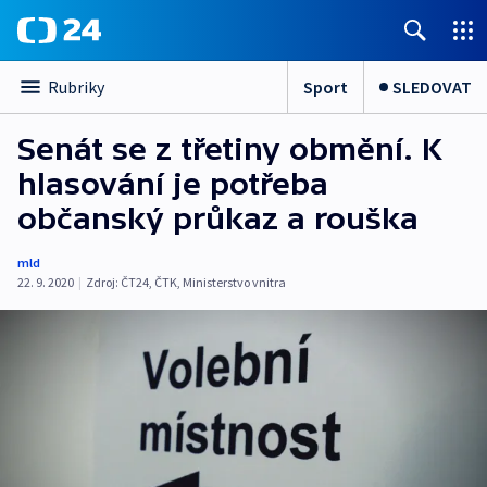
Sport
SLEDOVAT
Rubriky
Senát se z třetiny obmění. K
hlasování je potřeba
občanský průkaz a rouška
mld
22. 9. 2020
|
Zdroj:
ČT24
,
ČTK
,
Ministerstvo vnitra