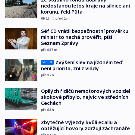
nedostanou letos kraje na silnice ani
korunu, řekl Půta
09:15
před 1
m
Šéf ČD vrátil bezpečnostní prověrku,
ministr to nechá prověřit, píší
Seznam Zprávy
před 37
m
Zvýšení slev na jízdném teď
VIDEO
není priorita, zní z vlády
před 2
h
Opilých řidičů nemotorových vozidel
skokově přibylo, nejvíc ve středních
Čechách
před 3
h
Zbytečné výjezdy kvůli eCallu a
obtěžující hovory zdržují záchranáře
před 12
h