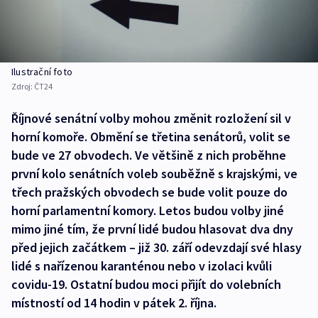
Ilustrační foto
Zdroj:
ČT24
Říjnové senátní volby mohou změnit rozložení sil v
horní komoře. Obmění se třetina senátorů, volit se
bude ve 27 obvodech. Ve většině z nich proběhne
první kolo senátních voleb souběžně s krajskými, ve
třech pražských obvodech se bude volit pouze do
horní parlamentní komory. Letos budou volby jiné
mimo jiné tím, že první lidé budou hlasovat dva dny
před jejich začátkem – již 30. září odevzdají své hlasy
lidé s nařízenou karanténou nebo v izolaci kvůli
covidu-19. Ostatní budou moci přijít do volebních
místností od 14 hodin v pátek 2. října.