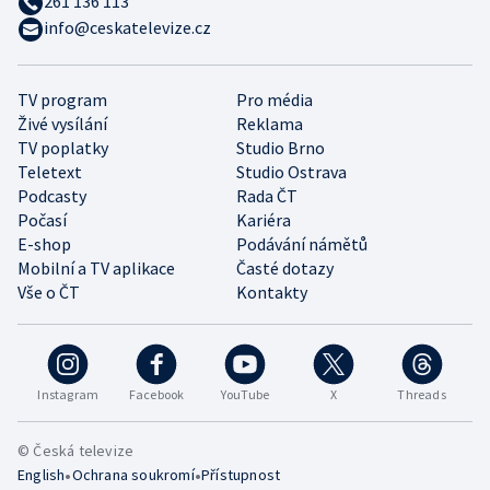
261 136 113
info@ceskatelevize.cz
TV program
Pro média
Živé vysílání
Reklama
TV poplatky
Studio Brno
Teletext
Studio Ostrava
Podcasty
Rada ČT
Počasí
Kariéra
E-shop
Podávání námětů
Mobilní a TV aplikace
Časté dotazy
Vše o ČT
Kontakty
Instagram
Facebook
YouTube
X
Threads
© Česká televize
•
•
English
Ochrana soukromí
Přístupnost