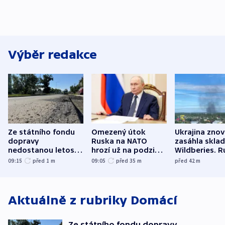
Výběr redakce
Ze státního fondu
Omezený útok
Ukrajina zno
dopravy
Ruska na NATO
zasáhla skla
nedostanou letos
hrozí už na podzim,
Wildberies. 
kraje na silnice ani
varují tajné služby
útočili v Cha
09:15
před 1
m
09:05
před 35
m
před 42
m
korunu, řekl Půta
USA
oblasti
Aktuálně z rubriky
Domácí
Ze státního fondu dopravy