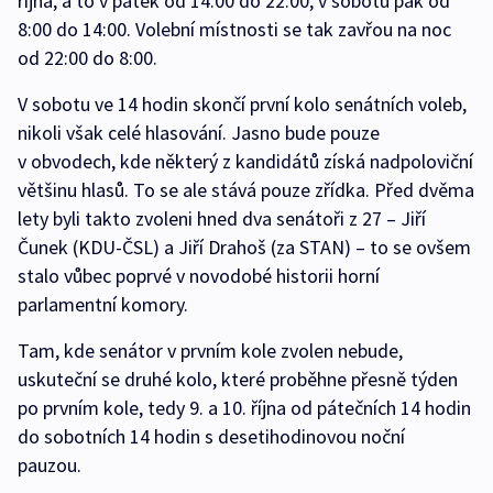
října, a to v pátek od 14:00 do 22:00, v sobotu pak od
8:00 do 14:00. Volební místnosti se tak zavřou na noc
od 22:00 do 8:00.
V sobotu ve 14 hodin skončí první kolo senátních voleb,
nikoli však celé hlasování. Jasno bude pouze
v obvodech, kde některý z kandidátů získá nadpoloviční
většinu hlasů. To se ale stává pouze zřídka. Před dvěma
lety byli takto zvoleni hned dva senátoři z 27 – Jiří
Čunek (KDU-ČSL) a Jiří Drahoš (za STAN) – to se ovšem
stalo vůbec poprvé v novodobé historii horní
parlamentní komory.
Tam, kde senátor v prvním kole zvolen nebude,
uskuteční se druhé kolo, které proběhne přesně týden
po prvním kole, tedy 9. a 10. října od pátečních 14 hodin
do sobotních 14 hodin s desetihodinovou noční
pauzou.