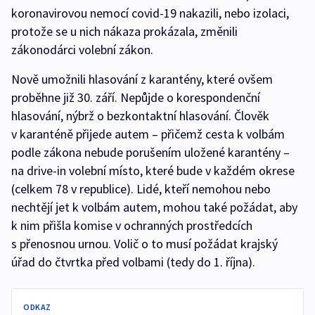
koronavirovou nemocí covid-19 nakazili, nebo izolaci,
protože se u nich nákaza prokázala, změnili
zákonodárci volební zákon.
Nově umožnili hlasování z karantény, které ovšem
proběhne již 30. září. Nepůjde o korespondenční
hlasování, nýbrž o bezkontaktní hlasování. Člověk
v karanténě přijede autem – přičemž cesta k volbám
podle zákona nebude porušením uložené karantény –
na drive-in volební místo, které bude v každém okrese
(celkem 78 v republice). Lidé, kteří nemohou nebo
nechtějí jet k volbám autem, mohou také požádat, aby
k nim přišla komise v ochranných prostředcích
s přenosnou urnou. Volič o to musí požádat krajský
úřad do čtvrtka před volbami (tedy do 1. října).
ODKAZ