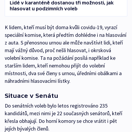
Lidé v karanténě dostanou tři možnosti, jak
hlasovat u podzimních voleb
K lidem, kteří musí být doma kvůli covidu-19, vyrazí
speciální komise, která předtím dohlédne i na hlasování
z auta. S přenosnou urnou ale může navštívit lidi, kteří
mají vážný důvod, proč nešli hlasovat, i okrsková
volební komise. Ta na požádání posílá například ke
starším lidem, kteří nemohou přijít do volební
místnosti, dva své členy s urnou, úředními obálkami a
náhradními hlasovacími lístky.
Situace v Senátu
Do senátních voleb bylo letos registrováno 235
kandidátů, mezi nimi je 22 současných senátorů, kteří
křesla obhajují. Do horní komory se chce vrátit i pět
jejích bývalých členů.