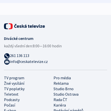
Divácké centrum
každý všední den:
8:00—16:00 hodin
261 136 113
info@ceskatelevize.cz
TV program
Pro média
Živé vysílání
Reklama
TV poplatky
Studio Brno
Teletext
Studio Ostrava
Podcasty
Rada ČT
Počasí
Kariéra
E-shop
Podávání námětů