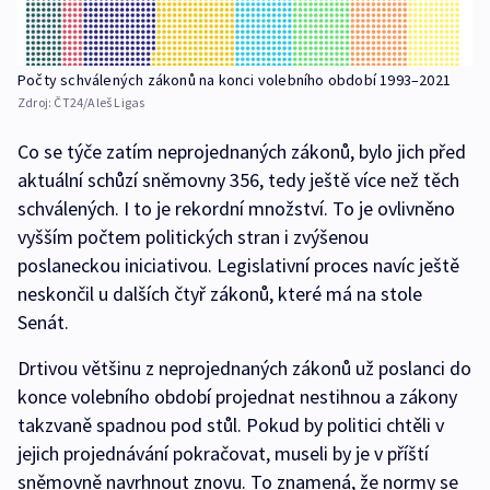
Počty schválených zákonů na konci volebního období 1993–2021
Zdroj:
ČT24/Aleš Ligas
Co se týče zatím neprojednaných zákonů, bylo jich před
aktuální schůzí sněmovny 356, tedy ještě více než těch
schválených. I to je rekordní množství. To je ovlivněno
vyšším počtem politických stran i zvýšenou
poslaneckou iniciativou. Legislativní proces navíc ještě
neskončil u dalších čtyř zákonů, které má na stole
Senát.
Drtivou většinu z neprojednaných zákonů už poslanci do
konce volebního období projednat nestihnou a zákony
takzvaně spadnou pod stůl. Pokud by politici chtěli v
jejich projednávání pokračovat, museli by je v příští
sněmovně navrhnout znovu. To znamená, že normy se