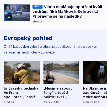
Vláda neplánuje opatření kvůli
VIDEO
vedrům, říká Maříková. Svárovská:
Připravme se na následky
před 13
h
Evropský pohled
ČT24 každý den vybírá z obsahu publikovaného evropskými
veřejnými médii, členy Eurovize.
Jiný jazyk i technika.
„Musíme zapojit
Na Ukrajině j
Ve Francii
ženy.“ Litevští
zadržováni o
spolupracují hasiči z
politici zvažují
z více než 50 
různých zemí
dohodu o
Bojovali na s
před 6
h
včera v 16:00
včera v 14:37
demografii
Ruska