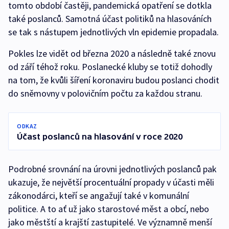
tomto období častěji, pandemická opatření se dotkla
také poslanců. Samotná účast politiků na hlasováních
se tak s nástupem jednotlivých vln epidemie propadala.
Pokles lze vidět od března 2020 a následně také znovu
od září téhož roku. Poslanecké kluby se totiž dohodly
na tom, že kvůli šíření koronaviru budou poslanci chodit
do sněmovny v polovičním počtu za každou stranu.
ODKAZ
Účast poslanců na hlasování v roce 2020
Podrobné srovnání na úrovni jednotlivých poslanců pak
ukazuje, že největší procentuální propady v účasti měli
zákonodárci, kteří se angažují také v komunální
politice. A to ať už jako starostové měst a obcí, nebo
jako městští a krajští zastupitelé. Ve významně menší