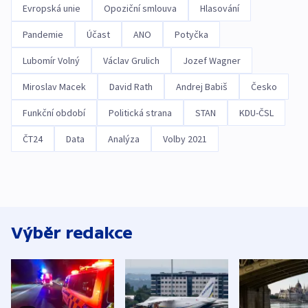
Evropská unie
Opoziční smlouva
Hlasování
Pandemie
Účast
ANO
Potyčka
Lubomír Volný
Václav Grulich
Jozef Wagner
Miroslav Macek
David Rath
Andrej Babiš
Česko
Funkční období
Politická strana
STAN
KDU-ČSL
ČT24
Data
Analýza
Volby 2021
Výběr redakce