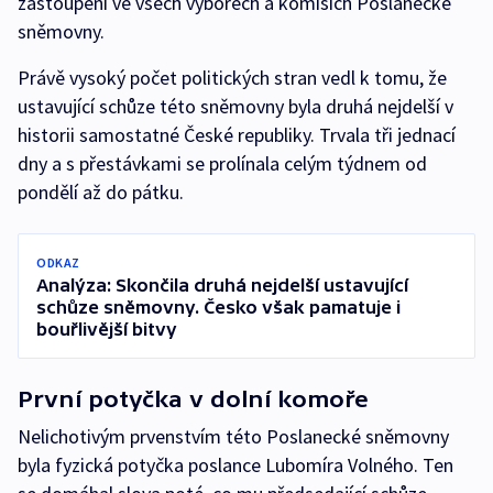
zastoupení ve všech výborech a komisích Poslanecké
sněmovny.
Právě vysoký počet politických stran vedl k tomu, že
ustavující schůze této sněmovny byla druhá nejdelší v
historii samostatné České republiky. Trvala tři jednací
dny a s přestávkami se prolínala celým týdnem od
pondělí až do pátku.
ODKAZ
Analýza: Skončila druhá nejdelší ustavující
schůze sněmovny. Česko však pamatuje i
bouřlivější bitvy
První potyčka v dolní komoře
Nelichotivým prvenstvím této Poslanecké sněmovny
byla fyzická potyčka poslance Lubomíra Volného. Ten