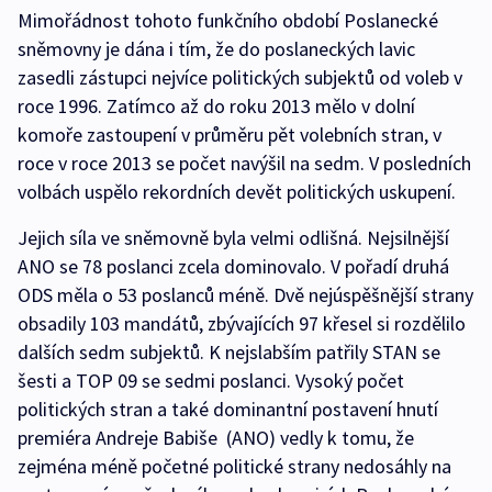
Mimořádnost tohoto funkčního období Poslanecké
sněmovny je dána i tím, že do poslaneckých lavic
zasedli zástupci nejvíce politických subjektů od voleb v
roce 1996. Zatímco až do roku 2013 mělo v dolní
komoře zastoupení v průměru pět volebních stran, v
roce v roce 2013 se počet navýšil na sedm. V posledních
volbách uspělo rekordních devět politických uskupení.
Jejich síla ve sněmovně byla velmi odlišná. Nejsilnější
ANO se 78 poslanci zcela dominovalo. V pořadí druhá
ODS měla o 53 poslanců méně. Dvě nejúspěšnější strany
obsadily 103 mandátů, zbývajících 97 křesel si rozdělilo
dalších sedm subjektů. K nejslabším patřily STAN se
šesti a TOP 09 se sedmi poslanci. Vysoký počet
politických stran a také dominantní postavení hnutí
premiéra Andreje Babiše (ANO) vedly k tomu, že
zejména méně početné politické strany nedosáhly na