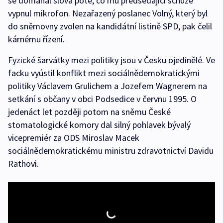
se domáhal slova poté, co mu předsedající schůze
vypnul mikrofon. Nezařazený poslanec Volný, který byl
do sněmovny zvolen na kandidátní listině SPD, pak čelil
kárnému řízení.
Fyzické šarvátky mezi politiky jsou v Česku ojedinělé. Ve
facku vyústil konflikt mezi sociálnědemokratickými
politiky Václavem Grulichem a Jozefem Wagnerem na
setkání s občany v obci Podsedice v červnu 1995. O
jedenáct let později potom na sněmu České
stomatologické komory dal silný pohlavek bývalý
vicepremiér za ODS Miroslav Macek
sociálnědemokratickému ministru zdravotnictví Davidu
Rathovi.