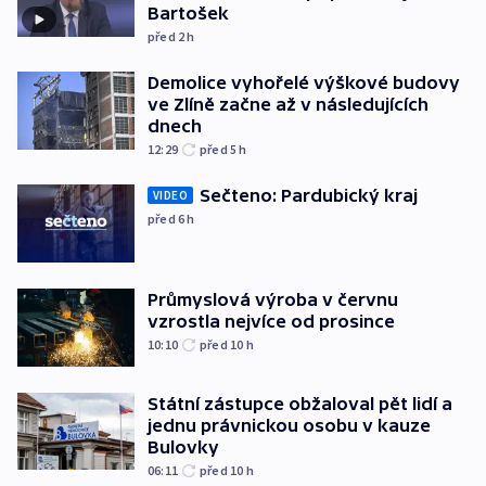
Bartošek
před 2
h
Demolice vyhořelé výškové budovy
ve Zlíně začne až v následujících
dnech
12:29
před 5
h
Sečteno: Pardubický kraj
VIDEO
před 6
h
Průmyslová výroba v červnu
vzrostla nejvíce od prosince
10:10
před 10
h
Státní zástupce obžaloval pět lidí a
jednu právnickou osobu v kauze
Bulovky
06:11
před 10
h