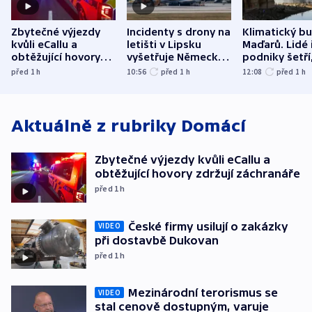
Zbytečné výjezdy
Incidenty s drony na
Klimatický b
kvůli eCallu a
letišti v Lipsku
Maďarů. Lidé 
obtěžující hovory
vyšetřuje Německo
podniky šetří
zdržují záchranáře
jako úmyslný pokus
omezuje se d
před 1
h
10:56
před 1
h
12:08
před 1
h
o způsobení
i svícení
exploze
Aktuálně z rubriky
Domácí
Zbytečné výjezdy kvůli eCallu a
obtěžující hovory zdržují záchranáře
před 1
h
České firmy usilují o zakázky
VIDEO
při dostavbě Dukovan
před 1
h
Mezinárodní terorismus se
VIDEO
stal cenově dostupným, varuje