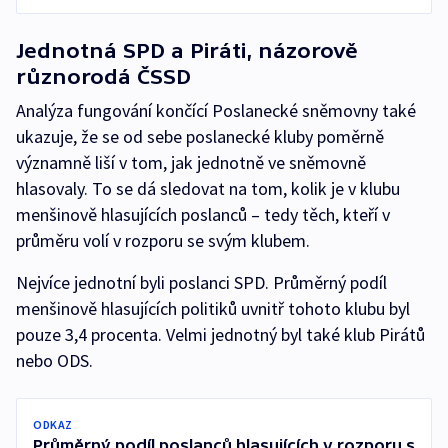
Jednotná SPD a Piráti, názorově
různorodá ČSSD
Analýza fungování končící Poslanecké sněmovny také
ukazuje, že se od sebe poslanecké kluby poměrně
významně liší v tom, jak jednotně ve sněmovně
hlasovaly. To se dá sledovat na tom, kolik je v klubu
menšinově hlasujících poslanců – tedy těch, kteří v
průměru volí v rozporu se svým klubem.
Nejvíce jednotní byli poslanci SPD. Průměrný podíl
menšinově hlasujících politiků uvnitř tohoto klubu byl
pouze 3,4 procenta. Velmi jednotný byl také klub Pirátů
nebo ODS.
ODKAZ
Průměrný podíl poslanců hlasujících v rozporu s