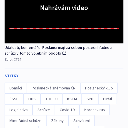
Nahrávám video
Události, komentáře: Poslanci mají za sebou poslední řádnou
schůzi v tomto volebním období
Zdroj:
ČT24
ŠTÍTKY
Domácí
Poslanecká sněmovna ČR
Poslanecký klub
ČSSD
ODS
TOP 09
KSČM
SPD
Piráti
Legislativa
Schůze
Covid-19
Koronavirus
Mimořádná schůze
Zákony
Schválení