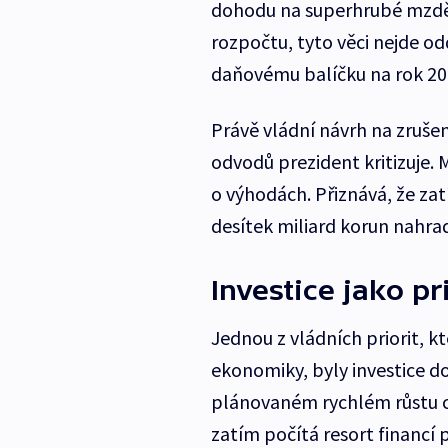
dohodu na superhrubé mzdě,
rozpočtu, tyto věci nejde o
daňovému balíčku na rok 202
Právě vládní návrh na zruš
odvodů prezident kritizuje. 
o výhodách. Přiznává, že za
desítek miliard korun nahrad
Investice jako pr
Jednou z vládních priorit, 
ekonomiky, byly investice d
plánovaném rychlém růstu ce
zatím počítá resort financí p