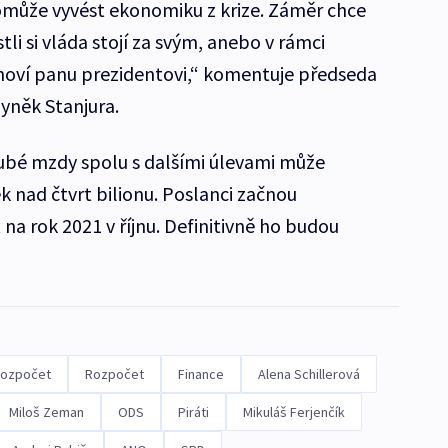
může vyvést ekonomiku z krize. Záměr chce
tli si vláda stojí za svým, anebo v rámci
hoví panu prezidentovi,“ komentuje předseda
yněk Stanjura.
ubé mzdy spolu s dalšími úlevami může
nad čtvrt bilionu. Poslanci začnou
na rok 2021 v říjnu. Definitivně ho budou
 rozpočet
Rozpočet
Finance
Alena Schillerová
Miloš Zeman
ODS
Piráti
Mikuláš Ferjenčík