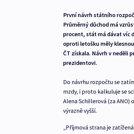
První návrh státního rozpočt
Průměrný důchod má vzrůst 
procent, stát má dávat víc 
oproti letošku měly klesnou
ČT získala. Návrh v neděli p
prezidentovi.
Do návrhu rozpočtu se zatí
mzdy, i proto kalkuluje se s
Alena Schillerová (za ANO) 
výrazně vyšší.
„Příjmová strana je zatíže