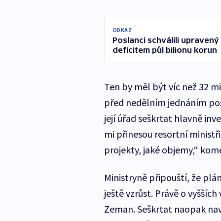
ODKAZ
Poslanci schválili upravený
deficitem půl bilionu korun
Ten by měl být víc než 32 mi
před nedělním jednáním posl
její úřad seškrtat hlavně in
mi přinesou resortní ministři
projekty, jaké objemy,“ kom
Ministryně připouští, že plá
ještě vzrůst. Právě o vyšších
Zeman. Seškrtat naopak navr