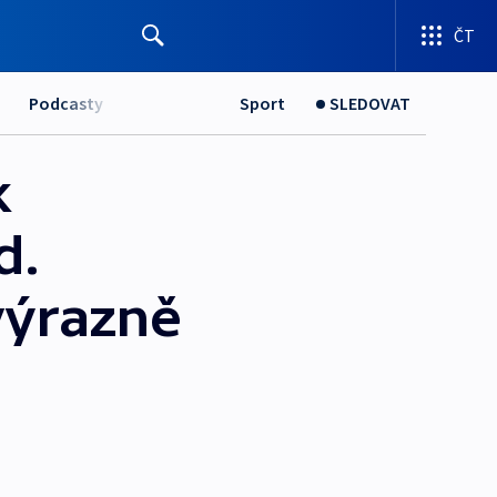
ČT
Podcasty
Sport
SLEDOVAT
k
d.
 výrazně