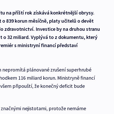
u na příští rok získává konkrétnější obrysy.
o 839 korun měsíčně, platy učitelů o devět
do zdravotnictví. Investice by na druhou stranu
t o 32 miliard. Vyplývá to z dokumentu, který
remiér s ministryní financí představí
m nepromítá plánované zrušení superhrubé
chodkem 116 miliard korun. Ministryně financí
ovšem připouští, že konečný deficit bude
ná značnými nejistotami, protože nemáme