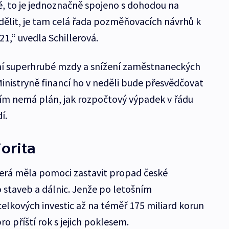
 to je jednoznačně spojeno s dohodou na
ddělit, je tam celá řada pozměňovacích návrhů k
1,“ uvedla Schillerová.
ení superhrubé mzdy a snížení zaměstnaneckých
Ministryně financí ho v neděli bude přesvědčovat
tím nemá plán, jak rozpočtový výpadek v řádu
í.
iorita
která měla pomoci zastavit propad české
o staveb a dálnic. Jenže po letošním
lkových investic až na téměř 175 miliard korun
ro příští rok s jejich poklesem.