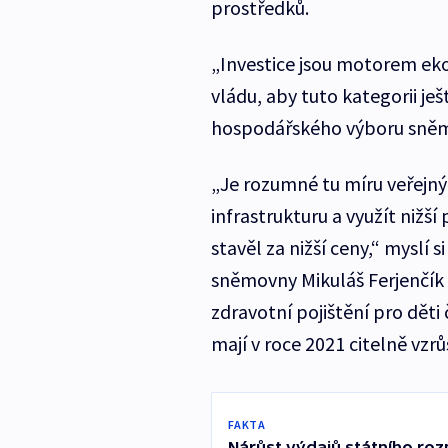
prostředků.
„Investice jsou motorem eko
vládu, aby tuto kategorii j
hospodářského výboru sněm
„Je rozumné tu míru veřejný
infrastrukturu a využít nižš
stavěl za nižší ceny,“ mysl
sněmovny Mikuláš Ferjenčík 
zdravotní pojištění pro dět
mají v roce 2021 citelně vzrů
FAKTA
Nárůst výdajů státního roz