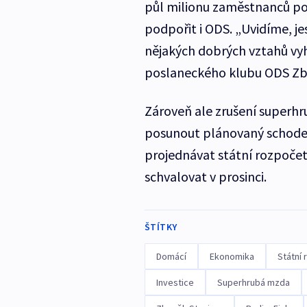
půl milionu zaměstnanců po
podpořit i ODS. „Uvidíme, jes
nějakých dobrých vztahů vy
poslaneckého klubu ODS Zb
Zároveň ale zrušení superhr
posunout plánovaný schodek 
projednávat státní rozpočet 
schvalovat v prosinci.
ŠTÍTKY
Domácí
Ekonomika
Státní
Investice
Superhrubá mzda