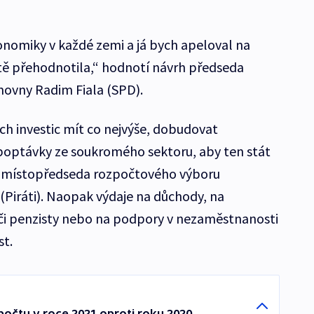
nomiky v každé zemi a já bych apeloval na
eště přehodnotila,“ hodnotí návrh předseda
ovny Radim Fiala (SPD).
ch investic mít co nejvýše, dobudovat
í poptávky ze soukromého sektoru, aby ten stát
í si místopředseda rozpočtového výboru
(Piráti). Naopak výdaje na důchody, na
i či penzisty nebo na podpory v nezaměstnanosti
st.
počtu v roce 2021 oproti roku 2020