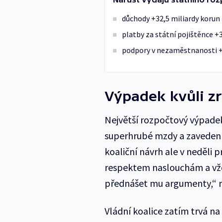
důchody +32,5 miliardy korun
platby za státní pojištěnce +
podpory v nezaměstnanosti +
Výpadek kvůli z
Největší rozpočtový výpadek
superhrubé mzdy a zavedení
koaliční návrh ale v neděli p
respektem naslouchám a vžd
přednášet mu argumenty,“ re
Vládní koalice zatím trvá na 