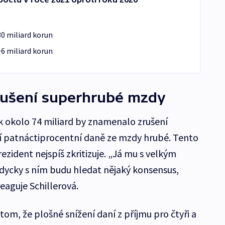
30 miliard korun
6 miliard korun
rušení superhrubé mzdy
 okolo 74 miliard by znamenalo zrušení
 patnáctiprocentní daně ze mzdy hrubé. Tento
rezident nejspíš zkritizuje. „Já mu s velkým
ycky s ním budu hledat nějaký konsensus,
aguje Schillerová.
tom, že plošné snížení daní z příjmu pro čtyři a