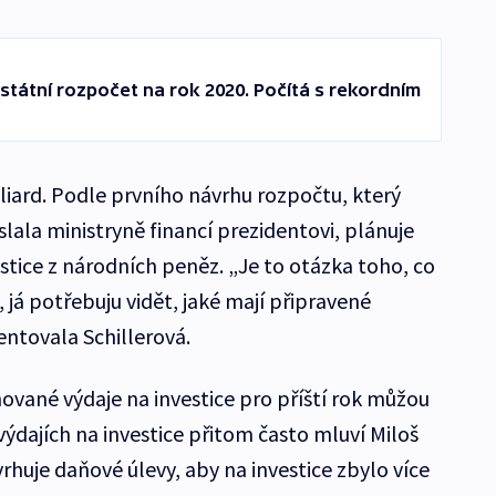
 státní rozpočet na rok 2020. Počítá s rekordním
liard. Podle prvního návrhu rozpočtu, který
ala ministryně financí prezidentovi, plánuje
vestice z národních peněz. „Je to otázka toho, co
, já potřebuju vidět, jaké mají připravené
entovala Schillerová.
nované výdaje na investice pro příští rok můžou
 výdajích na investice přitom často mluví Miloš
huje daňové úlevy, aby na investice zbylo více