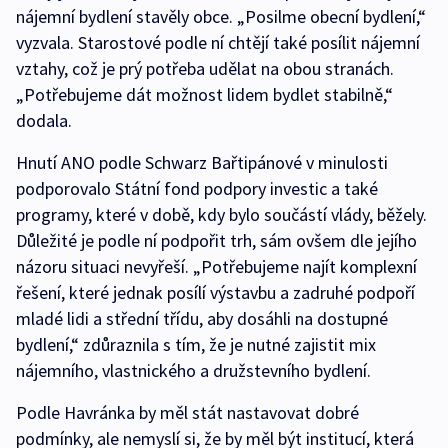
nájemní bydlení stavěly obce. „Posilme obecní bydlení,“
vyzvala. Starostové podle ní chtějí také posílit nájemní
vztahy, což je prý potřeba udělat na obou stranách.
„Potřebujeme dát možnost lidem bydlet stabilně,“
dodala.
Hnutí ANO podle Schwarz Bařtipánové v minulosti
podporovalo Státní fond podpory investic a také
programy, které v době, kdy bylo součástí vlády, běžely.
Důležité je podle ní podpořit trh, sám ovšem dle jejího
názoru situaci nevyřeší. „Potřebujeme najít komplexní
řešení, které jednak posílí výstavbu a zadruhé podpoří
mladé lidi a střední třídu, aby dosáhli na dostupné
bydlení,“ zdůraznila s tím, že je nutné zajistit mix
nájemního, vlastnického a družstevního bydlení.
Podle Havránka by měl stát nastavovat dobré
podmínky, ale nemyslí si, že by měl být institucí, která