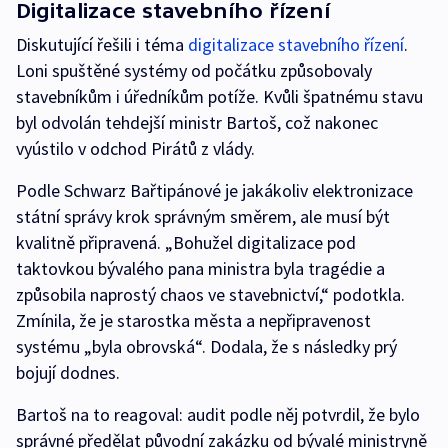
Digitalizace stavebního řízení
Diskutující řešili i téma
digitalizace stavebního řízení
.
Loni spuštěné systémy od počátku způsobovaly
stavebníkům i úředníkům potíže. Kvůli špatnému stavu
byl odvolán tehdejší ministr Bartoš, což nakonec
vyústilo v odchod Pirátů z vlády.
Podle Schwarz Bařtipánové je jakákoliv elektronizace
státní správy krok správným směrem, ale musí být
kvalitně připravená. „Bohužel digitalizace pod
taktovkou bývalého pana ministra byla tragédie a
způsobila naprostý chaos ve stavebnictví,“ podotkla.
Zmínila, že je starostka města a nepřipravenost
systému „byla obrovská“. Dodala, že s následky prý
bojují dodnes.
Bartoš na to reagoval: audit podle něj potvrdil, že bylo
správné předělat původní zakázku od bývalé ministryně