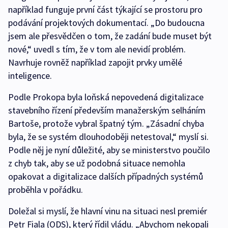
například funguje první část týkající se prostoru pro
podávání projektových dokumentací. „Do budoucna
jsem ale přesvědčen o tom, že zadání bude muset být
nové,“ uvedl s tím, že v tom ale nevidí problém.
Navrhuje rovněž například zapojit prvky umělé
inteligence.
Podle Prokopa byla loňská nepovedená digitalizace
stavebního řízení především manažerským selháním
Bartoše, protože vybral špatný tým. „Zásadní chyba
byla, že se systém dlouhodoběji netestoval,“ myslí si.
Podle něj je nyní důležité, aby se ministerstvo poučilo
z chyb tak, aby se už podobná situace nemohla
opakovat a digitalizace dalších případných systémů
proběhla v pořádku.
Doležal si myslí, že hlavní vinu na situaci nesl premiér
Petr Fiala (ODS), který řídil vládu. „Abychom nekopali