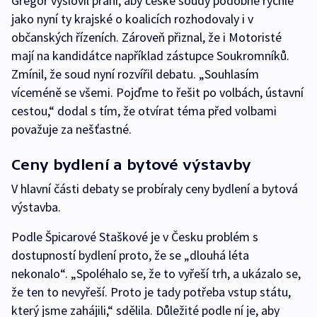
Gregor vyslovil přání, aby české soudy podobně rychle
jako nyní ty krajské o koalicích rozhodovaly i v
občanských řízeních. Zároveň přiznal, že i Motoristé
mají na kandidátce například zástupce Soukromníků.
Zmínil, že soud nyní rozvířil debatu. „Souhlasím
víceméně se všemi. Pojďme to řešit po volbách, ústavní
cestou,“ dodal s tím, že otvírat téma před volbami
považuje za nešťastné.
Ceny bydlení a bytové výstavby
V hlavní části debaty se probíraly ceny bydlení a bytová
výstavba.
Podle Špicarové Staškové je v Česku problém s
dostupností bydlení proto, že se „dlouhá léta
nekonalo“. „Spoléhalo se, že to vyřeší trh, a ukázalo se,
že ten to nevyřeší. Proto je tady potřeba vstup státu,
který jsme zahájili,“ sdělila. Důležité podle ní je, aby