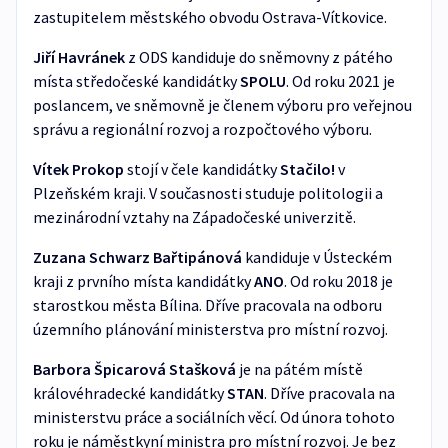
zastupitelem městského obvodu Ostrava-Vítkovice.
Jiří Havránek
z ODS kandiduje do sněmovny z pátého
místa středočeské kandidátky
SPOLU
. Od roku 2021 je
poslancem, ve sněmovně je členem výboru pro veřejnou
správu a regionální rozvoj a rozpočtového výboru.
Vítek Prokop
stojí v čele kandidátky
Stačilo!
v
Plzeňském kraji. V současnosti studuje politologii a
mezinárodní vztahy na Západočeské univerzitě.
Zuzana Schwarz Bařtipánová
kandiduje v Ústeckém
kraji z prvního místa kandidátky
ANO
. Od roku 2018 je
starostkou města Bílina. Dříve pracovala na odboru
územního plánování ministerstva pro místní rozvoj.
Barbora Špicarová Stašková
je na pátém místě
královéhradecké kandidátky
STAN
. Dříve pracovala na
ministerstvu práce a sociálních věcí. Od února tohoto
roku je náměstkyní ministra pro místní rozvoj. Je bez