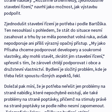
straně nabídky. „Rozšiřme brownfieldy, zjednodušme
stavební řízení,“ navrhl jako možnost, jak výstavbu
podpořit.
Zjednodušit stavební řízení je potřeba i podle Bartůška.
Ten nesouhlasí s pohledem, že stát do situace nesmí
zasahovat a trhu by se měla ponechat volná ruka, avšak
nepodporuje ani příliš výrazný opačný přístup. „My jako
Přísaha chceme podporovat developery a soukromé
vlastníky, aby mohli stavět, zkrátit jim stavební řízení,“
upřesnil s tím, že zároveň chtějí podporovat i obce a
družstevní vlastnictví. Bydlení je složitý problém, kde je
třeba řešit spoustu různých aspektů, řekl.
Doležal pak míní, že je potřeba neřešit jen problémy na
straně nabídky, které nepochybně existují, ale také
problémy na straně poptávky, přičemž na stimuly právě
na straně poptávky se podle něho nesmí zapomenout.