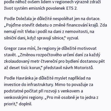
podle něhož ovšem lidem v regionech výrazně zdraží
život systém emisních povolenek ETS 2.
Podle Doležala je důležité nespoléhat jen na dotace.
„Pojďme otevřít debatu o změně financování krajů. Zda
nemají mít třeba i podíl na dani z nemovitosti, na
silniční dani, když spravují silnice,“ vyzval.
Gregor zase míní, že regiony je důležité motivovat
stavět. „Změnou rozpočtového určení daní za každý
zkolaudovaný metr čtvereční pro bydlení dostanou pět
až deset tisíc korun,“ představil návrh Motoristů.
Podle Havránka je důležité myslet například na
investice do infrastruktury. Mimo to považuje za
podstatné počítat při rozvoji s venkovem a
venkovskými regiony. „Pro mě osobně je to jedna z
priorit,“ doplnil.