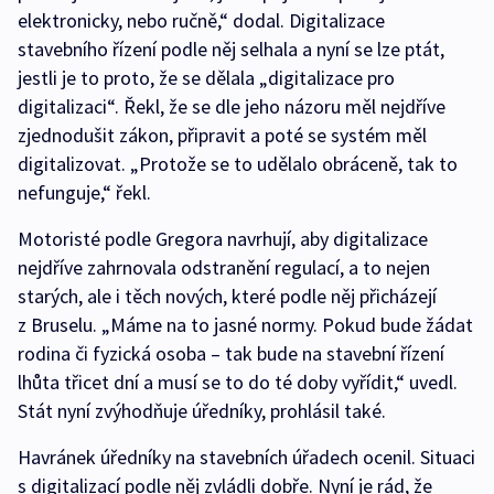
elektronicky, nebo ručně,“ dodal. Digitalizace
stavebního řízení podle něj selhala a nyní se lze ptát,
jestli je to proto, že se dělala „digitalizace pro
digitalizaci“. Řekl, že se dle jeho názoru měl nejdříve
zjednodušit zákon, připravit a poté se systém měl
digitalizovat. „Protože se to udělalo obráceně, tak to
nefunguje,“ řekl.
Motoristé podle Gregora navrhují, aby digitalizace
nejdříve zahrnovala odstranění regulací, a to nejen
starých, ale i těch nových, které podle něj přicházejí
z Bruselu. „Máme na to jasné normy. Pokud bude žádat
rodina či fyzická osoba – tak bude na stavební řízení
lhůta třicet dní a musí se to do té doby vyřídit,“ uvedl.
Stát nyní zvýhodňuje úředníky, prohlásil také.
Havránek úředníky na stavebních úřadech ocenil. Situaci
s digitalizací podle něj zvládli dobře. Nyní je rád, že