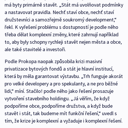
má byty primárně stavět. „Stát má uvolňovat podmínky
a nastavovat pravidla. Nechť staví obce, nechť staví
družstevníci a samozřejmě soukromý development,“
řekl. K vyřešení problému s dostupností je podle něho
třeba dělat komplexní změny, které zahrnují například
to, aby byly schopny rychleji stavět nejen města a obce,
ale také stavitelé a investoři.
Podle Prokopa naopak způsobila krizi masivní
privatizace bytových fondů a stát je hlavní institucí,
která by měla garantovat výstavbu. „Trh funguje akorát
pro velké developery a pro spekulanty, a ne pro běžné
lidi,“ míní. Stačilo! podle něho jako řešení prosazuje
vytvoření stavebního holdingu. „Já věřím, že když
podpoříme obce, podpoříme družstva, a když bude
stavět i stát, tak budeme mít funkční řešení,“ uvedl s
tím, že krize je komplexní a vyžaduje i komplexní řešení.