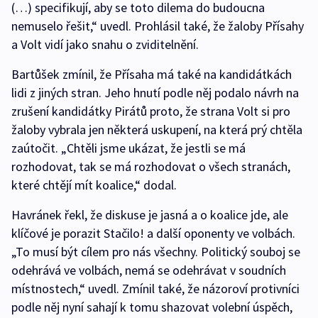
(…) specifikují, aby se toto dilema do budoucna
nemuselo řešit,“ uvedl. Prohlásil také, že žaloby Přísahy
a Volt vidí jako snahu o zviditelnění.
Bartůšek zmínil, že Přísaha má také na kandidátkách
lidi z jiných stran. Jeho hnutí podle něj podalo návrh na
zrušení kandidátky Pirátů proto, že strana Volt si pro
žaloby vybrala jen některá uskupení, na která prý chtěla
zaútočit. „Chtěli jsme ukázat, že jestli se má
rozhodovat, tak se má rozhodovat o všech stranách,
které chtějí mít koalice,“ dodal.
Havránek řekl, že diskuse je jasná a o koalice jde, ale
klíčové je porazit Stačilo! a další oponenty ve volbách.
„To musí být cílem pro nás všechny. Politický souboj se
odehrává ve volbách, nemá se odehrávat v soudních
místnostech,“ uvedl. Zmínil také, že názoroví protivníci
podle něj nyní sahají k tomu shazovat volební úspěch,