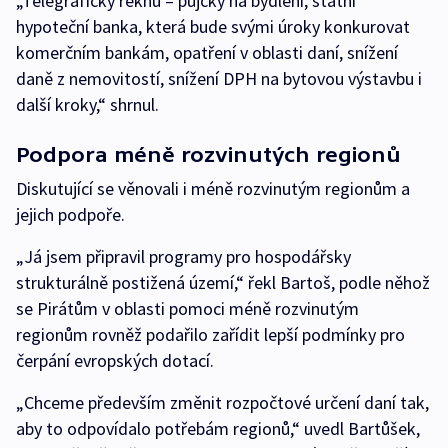
„Telegraficky řeknu – půjčky na bydlení, státní
hypoteční banka, která bude svými úroky konkurovat
komerčním bankám, opatření v oblasti daní, snížení
daně z nemovitostí, snížení DPH na bytovou výstavbu i
další kroky,“ shrnul.
Podpora méně rozvinutých regionů
Diskutující se věnovali i méně rozvinutým regionům a
jejich podpoře.
„Já jsem připravil programy pro hospodářsky
strukturálně postižená území,“ řekl Bartoš, podle něhož
se Pirátům v oblasti pomoci méně rozvinutým
regionům rovněž podařilo zařídit lepší podmínky pro
čerpání evropských dotací.
„Chceme především změnit rozpočtové určení daní tak,
aby to odpovídalo potřebám regionů,“ uvedl Bartůšek,