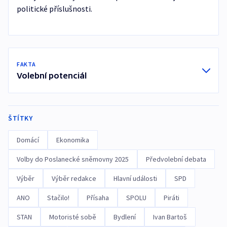
politické příslušnosti.
FAKTA
Volební potenciál
ŠTÍTKY
Domácí
Ekonomika
Volby do Poslanecké sněmovny 2025
Předvolební debata
Výběr
Výběr redakce
Hlavní události
SPD
ANO
Stačilo!
Přísaha
SPOLU
Piráti
STAN
Motoristé sobě
Bydlení
Ivan Bartoš