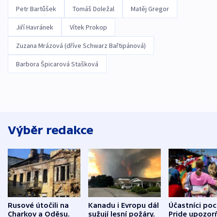
Petr Bartůšek
Tomáš Doležal
Matěj Gregor
Jiří Havránek
Vítek Prokop
Zuzana Mrázová (dříve Schwarz Bařtipánová)
Barbora Špicarová Stašková
Výběr redakce
Rusové útočili na
Kanadu i Evropu dál
Účastníci po
Charkov a Oděsu.
sužují lesní požáry.
Pride upozorň