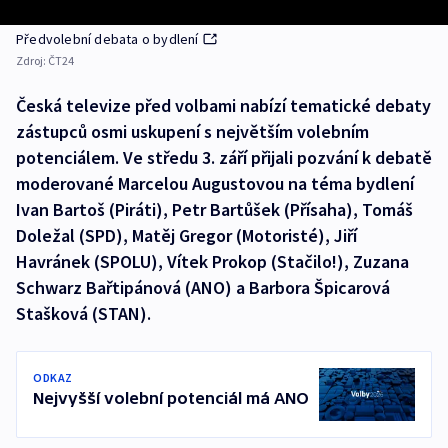
Předvolební debata o bydlení
Zdroj:
ČT24
Česká televize před volbami nabízí tematické debaty
zástupců osmi uskupení s největším volebním
potenciálem. Ve středu 3. září přijali pozvání k debatě
moderované Marcelou Augustovou na téma bydlení
Ivan Bartoš (Piráti), Petr Bartůšek (Přísaha), Tomáš
Doležal (SPD), Matěj Gregor (Motoristé), Jiří
Havránek (SPOLU), Vítek Prokop (Stačilo!), Zuzana
Schwarz Bařtipánová (ANO) a Barbora Špicarová
Stašková (STAN).
ODKAZ
Nejvyšší volební potenciál má ANO