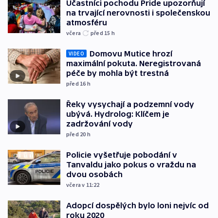
Účastníci pochodu Pride upozorňují
na trvající nerovnosti i společenskou
atmosféru
včera
před 15
h
Domovu Mutice hrozí
VIDEO
maximální pokuta. Neregistrovaná
péče by mohla být trestná
před 16
h
Řeky vysychají a podzemní vody
ubývá. Hydrolog: Klíčem je
zadržování vody
před 20
h
Policie vyšetřuje pobodání v
Tanvaldu jako pokus o vraždu na
dvou osobách
včera v 11:22
Adopcí dospělých bylo loni nejvíc od
roku 2020