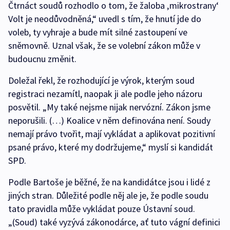
Čtrnáct soudů rozhodlo o tom, že žaloba ‚mikrostrany‘
Volt je neodůvodněná,“ uvedl s tím, že hnutí jde do
voleb, ty vyhraje a bude mít silné zastoupení ve
sněmovně. Uznal však, že se volební zákon může v
budoucnu změnit.
Doležal řekl, že rozhodující je výrok, kterým soud
registraci nezamítl, naopak ji ale podle jeho názoru
posvětil. „My také nejsme nijak nervózní. Zákon jsme
neporušili. (…) Koalice v něm definována není. Soudy
nemají právo tvořit, mají vykládat a aplikovat pozitivní
psané právo, které my dodržujeme,“ myslí si kandidát
SPD.
Podle Bartoše je běžné, že na kandidátce jsou i lidé z
jiných stran. Důležité podle něj ale je, že podle soudu
tato pravidla může vykládat pouze Ústavní soud.
„(Soud) také vyzývá zákonodárce, ať tuto vágní definici