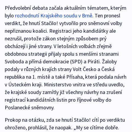
Předvolební debata začala aktuálním tématem, kterým
bylo
rozhodnutí Krajského soudu v Brně
. Ten pronesl
verdikt, že hnutí Stačilo! vytvořilo pro sněmovní volby
nepřiznanou koalici. Registraci jeho kandidátky ale
nezrušil, protože zákon stejným způsobem prý
obcházejí i jiné strany. V letošních volbách zřejmě
obdobnou strategii přijaly spolu s menšími stranami
Svoboda a přímá demokracie (SPD) a Piráti. Žaloby
podaly v různých krajích strany Volt Česko a Česká
republika na 1. místě a také Přísaha, která podala návrh
v Ústeckém kraji. Ministerstvo vnitra ve středu uvedlo,
že krajské soudy zamítly již všechny návrhy na zrušení
registrací kandidátních listin pro říjnové volby do
Poslanecké sněmovny.
Prokop na otázku, zda se hnutí Stačilo! cítí po verdiktu
ohroženo, prohlásil, že naopak. „My se cítíme dobře.