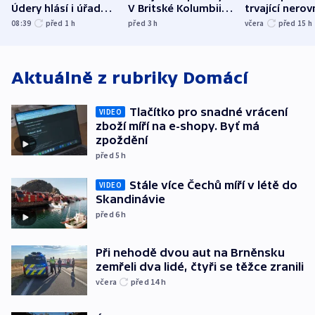
Údery hlásí i úřady v
V Britské Kolumbii
trvající nerov
Bělgorodu
evakuovali tisíce lidí
společensko
08:39
před 1
h
před 3
h
včera
před 15
h
atmosféru
Aktuálně z rubriky
Domácí
Tlačítko pro snadné vrácení
VIDEO
zboží míří na e-shopy. Byť má
zpoždění
před 5
h
Stále více Čechů míří v létě do
VIDEO
Skandinávie
před 6
h
Při nehodě dvou aut na Brněnsku
zemřeli dva lidé, čtyři se těžce zranili
včera
před 14
h