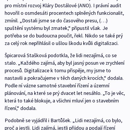
pro místní rozvoj Kláry Dostálové (ANO). I právní audit
hovořil o osmdesáti procentech splněných funkcionalit,
zmínil. „Dostali jsme se do časového presu, (…)
spuštění systému byl zmatek,“ připustil však. Je
potřeba se do budoucna poučit, řekl. Nikdo se také prý
za celý rok nepřihlásil o ušlou škodu kvůli digitalizaci.
Špicarová Stašková podotkla, že lidi nezajímá, co se
stalo. „Každého zajímá, aby byl jasný posun ve zrychlení
procesů. Digitalizace k tomu přispěje, my jsme to
nastavili a pokračujeme v těch daných krocích,“ dodala.
Podle ní vázne samotné stavební řízení a územní
plánování, na které se prý dvacet let nesáhlo. „To je věc,
která to také blokuje, a všichni mluví jen o stavebním
řízení,“ dodala.
Podobně se vyjádřil i Bartůšek. „Lidi nezajímá, co bylo,
proč a jestli. Lidi zajímá, jestli přijdou a podají řízení