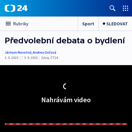
Sport
SLEDOVAT
Rubriky
Předvolební debata o bydlení
Jáchym Novotný
,
Andrea Gričová
3. 9. 2025
3. 9. 2025
|
Zdroj:
ČT24
Nahrávám video