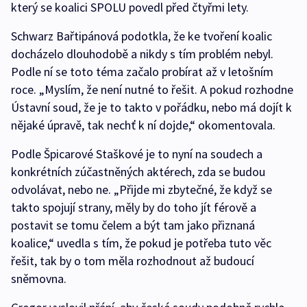
který se koalici SPOLU povedl před čtyřmi lety.
Schwarz Bařtipánová podotkla, že ke tvoření koalic
docházelo dlouhodobě a nikdy s tím problém nebyl.
Podle ní se toto téma začalo probírat až v letošním
roce. „Myslím, že není nutné to řešit. A pokud rozhodne
Ústavní soud, že je to takto v pořádku, nebo má dojít k
nějaké úpravě, tak nechť k ní dojde,“ okomentovala.
Podle Špicarové Staškové je to nyní na soudech a
konkrétních zúčastněných aktérech, zda se budou
odvolávat, nebo ne. „Přijde mi zbytečné, že když se
takto spojují strany, měly by do toho jít férově a
postavit se tomu čelem a být tam jako přiznaná
koalice,“ uvedla s tím, že pokud je potřeba tuto věc
řešit, tak by o tom měla rozhodnout až budoucí
sněmovna.