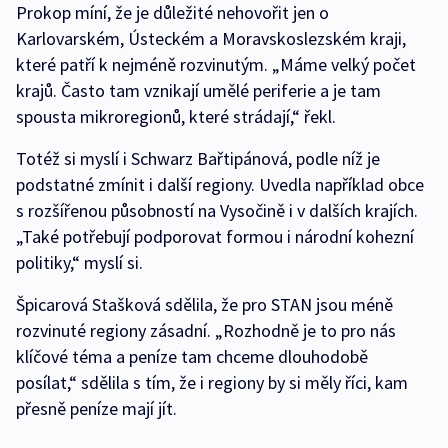
Prokop míní, že je důležité nehovořit jen o
Karlovarském, Ústeckém a Moravskoslezském kraji,
které patří k nejméně rozvinutým. „Máme velký počet
krajů. Často tam vznikají umělé periferie a je tam
spousta mikroregionů, které strádají,“ řekl.
Totéž si myslí i Schwarz Bařtipánová, podle níž je
podstatné zmínit i další regiony. Uvedla například obce
s rozšířenou působností na Vysočině i v dalších krajích.
„Také potřebují podporovat formou i národní kohezní
politiky,“ myslí si.
Špicarová Stašková sdělila, že pro STAN jsou méně
rozvinuté regiony zásadní. „Rozhodně je to pro nás
klíčové téma a peníze tam chceme dlouhodobě
posílat,“ sdělila s tím, že i regiony by si měly říci, kam
přesně peníze mají jít.