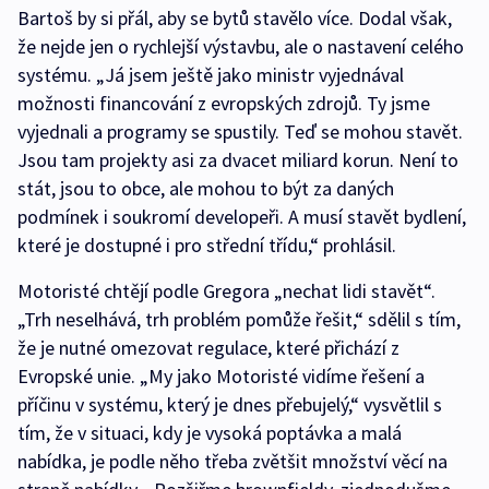
Bartoš by si přál, aby se bytů stavělo více. Dodal však,
že nejde jen o rychlejší výstavbu, ale o nastavení celého
systému. „Já jsem ještě jako ministr vyjednával
možnosti financování z evropských zdrojů. Ty jsme
vyjednali a programy se spustily. Teď se mohou stavět.
Jsou tam projekty asi za dvacet miliard korun. Není to
stát, jsou to obce, ale mohou to být za daných
podmínek i soukromí developeři. A musí stavět bydlení,
které je dostupné i pro střední třídu,“ prohlásil.
Motoristé chtějí podle Gregora „nechat lidi stavět“.
„Trh neselhává, trh problém pomůže řešit,“ sdělil s tím,
že je nutné omezovat regulace, které přichází z
Evropské unie. „My jako Motoristé vidíme řešení a
příčinu v systému, který je dnes přebujelý,“ vysvětlil s
tím, že v situaci, kdy je vysoká poptávka a malá
nabídka, je podle něho třeba zvětšit množství věcí na