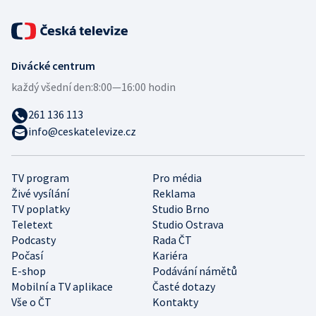
Divácké centrum
každý všední den:
8:00—16:00 hodin
261 136 113
info@ceskatelevize.cz
TV program
Pro média
Živé vysílání
Reklama
TV poplatky
Studio Brno
Teletext
Studio Ostrava
Podcasty
Rada ČT
Počasí
Kariéra
E-shop
Podávání námětů
Mobilní a TV aplikace
Časté dotazy
Vše o ČT
Kontakty