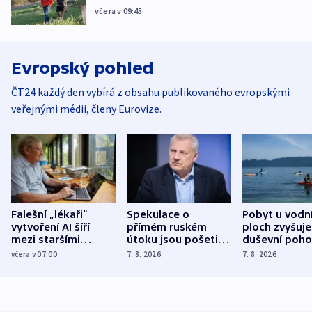
včera v 09:45
Evropský pohled
ČT24 každý den vybírá z obsahu publikovaného evropskými
veřejnými médii, členy Eurovize.
Falešní „lékaři“
Spekulace o
Pobyt u vodn
vytvoření AI šíří
přímém ruském
ploch zvyšuje
mezi staršími
útoku jsou pošetilé,
duševní poho
Poláky nebezpečné
míní estonský
ukázala
včera v 07:00
7. 8. 2026
7. 8. 2026
zdravotní rady
bezpečnostní
mezinárodní 
expert