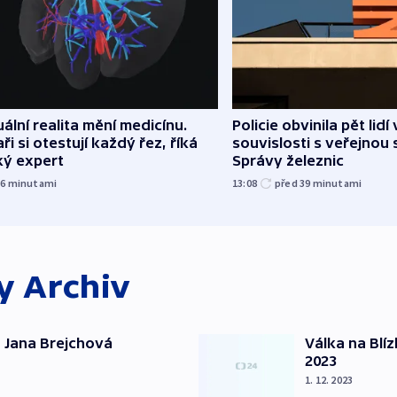
uální realita mění medicínu.
Policie obvinila pět lidí 
ři si otestují každý řez, říká
souvislosti s veřejnou 
ký expert
Správy železnic
36
minutami
13:08
před 39
minutami
ky
Archiv
 Jana Brejchová
Válka na Blí
2023
1. 12. 2023