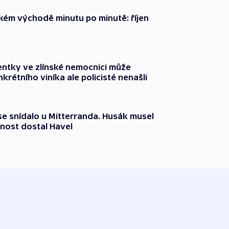
zkém východě minutu po minutě: říjen
entky ve zlínské nemocnici může
krétního viníka ale policisté nenašli
 se snídalo u Mitterranda. Husák musel
nost dostal Havel