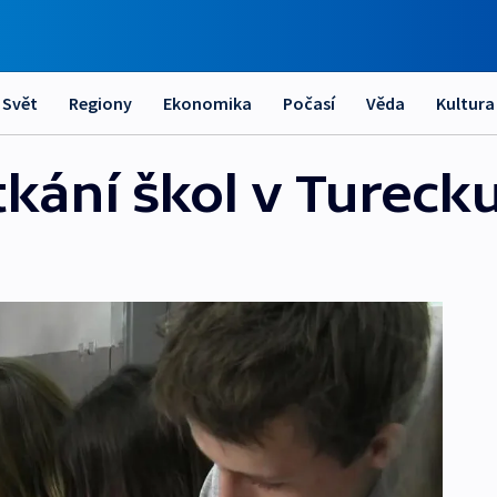
Svět
Regiony
Ekonomika
Počasí
Věda
Kultura
tkání škol v Tureck