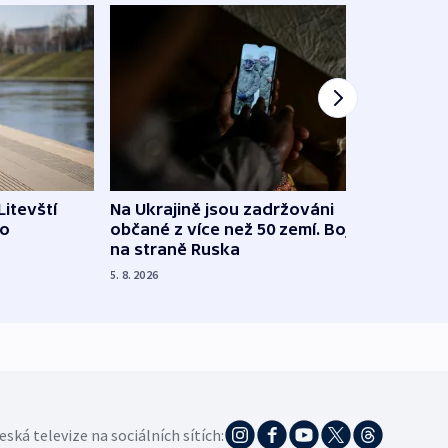
Litevští
Na Ukrajině jsou zadržováni
Španě
 o
občané z více než 50 zemí. Bojovali
dosta
na straně Ruska
4. 8. 20
5. 8. 2026
eská televize na sociálních sítích: