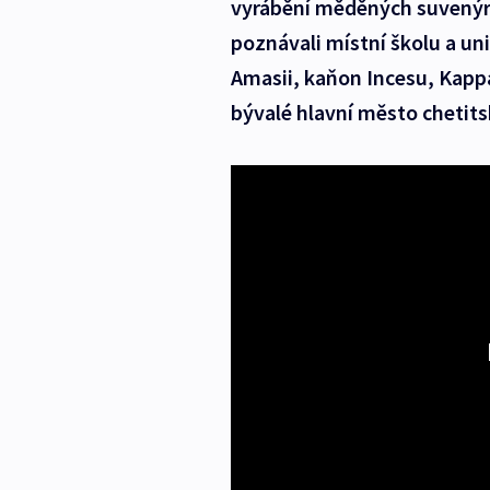
vyrábění měděných suvenýrů 
poznávali místní školu a un
Amasii, kaňon Incesu, Kapp
bývalé hlavní město chetits