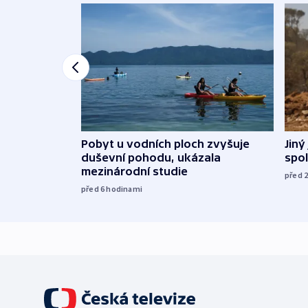
Jiný
Pobyt u vodních ploch zvyšuje
spol
duševní pohodu, ukázala
mezinárodní studie
před 
před 6
hodinami