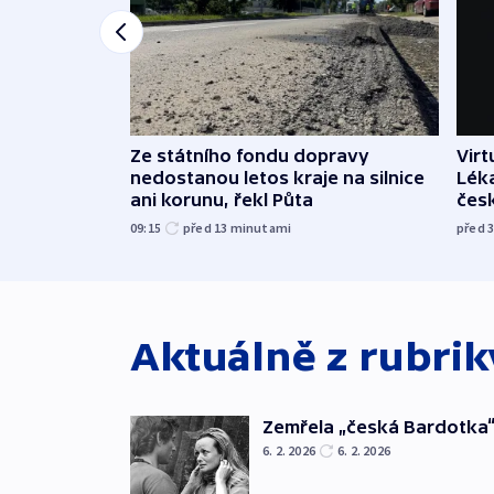
Ze státního fondu dopravy
Virt
nedostanou letos kraje na silnice
Léka
ani korunu, řekl Půta
čes
09:15
před 13
minutami
před 
Aktuálně z rubri
Zemřela „česká Bardotka“
6. 2. 2026
6. 2. 2026