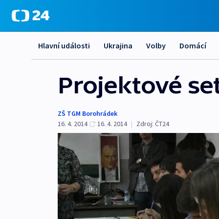
Hlavní události
Ukrajina
Volby
Domácí
Projektové se
ZŠ TGM Borohrádek
16. 4. 2014
16. 4. 2014
|
Zdroj:
ČT24