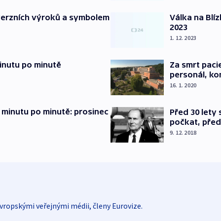
verzních výroků a symbolem
Válka na Blí
2023
1. 12. 2023
inutu po minutě
Za smrt paci
personál, kon
16. 1. 2020
 minutu po minutě: prosinec
Před 30 lety
počkat, před
9. 12. 2018
vropskými veřejnými médii, členy Eurovize.