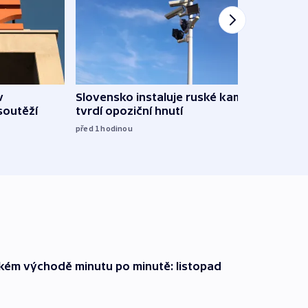
v
Slovensko instaluje ruské kamery,
Omez
soutěží
tvrdí opoziční hnutí
hrozí
služ
před 1
hodinou
09:05
zkém východě minutu po minutě: listopad