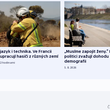
 jazyk i technika. Ve Francii
„Musíme zapojit ženy.“ 
upracují hasiči z různých zemí
politici zvažují dohodu
demografii
22
hodinami
5. 8. 2026
Č