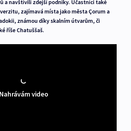
a navštívili zdejší podniky. Účastníci také
iverzitu, zajímavá místa jako města Çorum a
adokii, známou díky skalním útvarům, či
ké říše Chatuššaš.
Nahrávám video