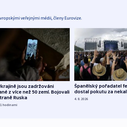
vropskými veřejnými médii, členy Eurovize.
Španělský pořadatel fe
krajině jsou zadržováni
dostal pokutu za nekal
né z více než 50 zemí. Bojovali
straně Ruska
4. 8. 2026
11
hodinami