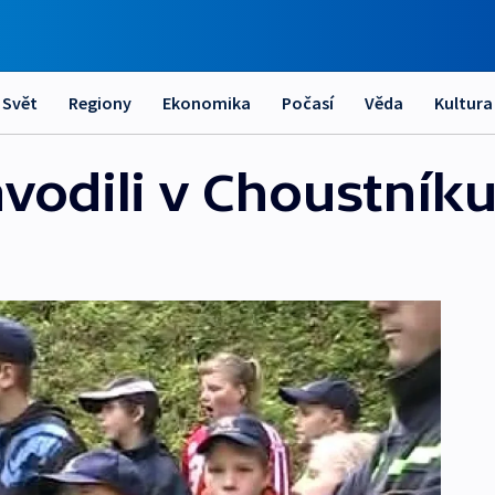
Svět
Regiony
Ekonomika
Počasí
Věda
Kultura
ávodili v Choustník