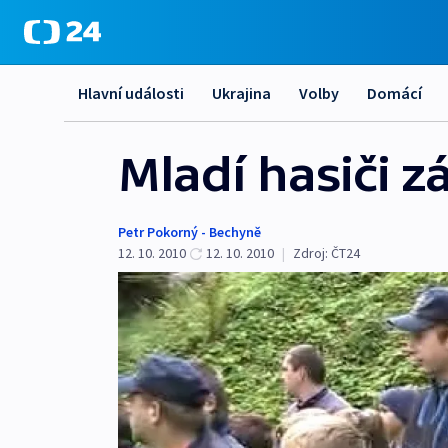
Hlavní události
Ukrajina
Volby
Domácí
Mladí hasiči z
Petr Pokorný - Bechyně
12. 10. 2010
12. 10. 2010
|
Zdroj:
ČT24