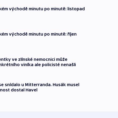
zkém východě minutu po minutě: listopad
zkém východě minutu po minutě: říjen
entky ve zlínské nemocnici může
krétního viníka ale policisté nenašli
 se snídalo u Mitterranda. Husák musel
nost dostal Havel