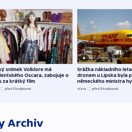
Srážka nákladního leta
ký snímek Volklore má
dronem u Lipska byla 
dentského Oscara, zabojuje o
německého ministra hy
 za krátký film
včera
před 3
hodinami
před 3
hodinami
ky
Archiv