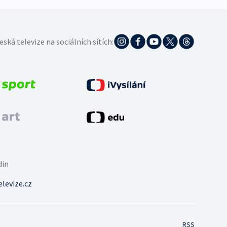
eská televize na sociálních sítích:
din
levize.cz
RSS