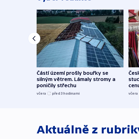
Částí území prošly bouřky se
Čes
silným větrem. Lámaly stromy a
stu
poničily střechu
cenu
včera
před 3
hodinami
včera
Aktuálně z rubri