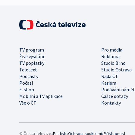
TV program
Pro média
Živé vysílání
Reklama
TV poplatky
Studio Brno
Teletext
Studio Ostrava
Podcasty
Rada ČT
Počasí
Kariéra
E-shop
Podávání námět
Mobilní a TV aplikace
Časté dotazy
Vše o ČT
Kontakty
•
•
•
© Česká televize
English
Ochrana soukromí
Přístupnost