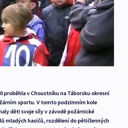
10 proběhla v Choustníku na Táborsku okresní
ožárním sportu. V tomto podzimním kole
aly děti svoje síly v závodě požárnické
lů mladých hasičů, rozdělení do pětičlenných