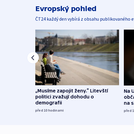
Evropský pohled
ČT24 každý den vybírá z obsahu publikovaného e
„Musíme zapojit ženy.“ Litevští
Na U
politici zvažují dohodu o
obča
demografii
na 
před 10
hodinami
před 