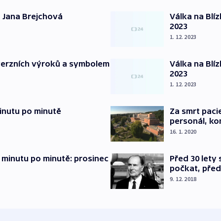
 Jana Brejchová
Válka na Blí
2023
1. 12. 2023
verzních výroků a symbolem
Válka na Blí
2023
1. 12. 2023
inutu po minutě
Za smrt paci
personál, kon
16. 1. 2020
 minutu po minutě: prosinec
Před 30 lety
počkat, před
9. 12. 2018