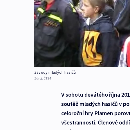
Závody mladých hasičů
Zdroj:
ČT24
V sobotu devátého října 20
soutěž mladých hasičů v p
celoroční hry Plamen porovn
všestrannosti. Členové oddí