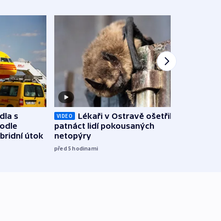
dla s
Lékaři v Ostravě ošetřili už
Koali
VIDEO
podle
patnáct lidí pokousaných
novel
bridní útok
netopýry
zájm
před 5
hodinami
před 5