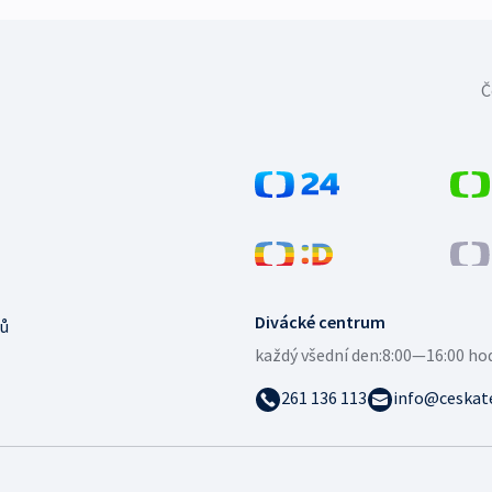
Č
Divácké centrum
ů
každý všední den:
8:00—16:00 ho
261 136 113
info@ceskate