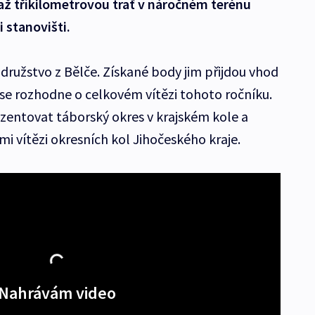
až tříkilometrovou trať v náročném terénu
 stanovišti.
o družstvo z Bělče. Získané body jim přijdou vhod
 se rozhodne o celkovém vítězi tohoto ročníku.
zentovat táborský okres v krajském kole a
ími vítězi okresních kol Jihočeského kraje.
Nahrávám video