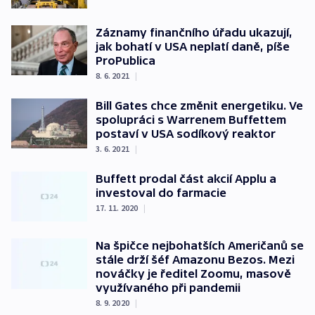
Záznamy finančního úřadu ukazují,
jak bohatí v USA neplatí daně, píše
ProPublica
8. 6. 2021
|
Bill Gates chce změnit energetiku. Ve
spolupráci s Warrenem Buffettem
postaví v USA sodíkový reaktor
3. 6. 2021
|
Buffett prodal část akcií Applu a
investoval do farmacie
17. 11. 2020
|
Na špičce nejbohatších Američanů se
stále drží šéf Amazonu Bezos. Mezi
nováčky je ředitel Zoomu, masově
využívaného při pandemii
8. 9. 2020
|