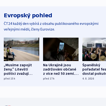
Evropský pohled
ČT24 každý den vybírá z obsahu publikovaného evropskými
veřejnými médii, členy Eurovize.
„Musíme zapojit
Na Ukrajině jsou
Španělský
ženy.“ Litevští
zadržováni občané
pořadatel fes
politici zvažují
z více než 50 zemí.
dostal pokut
dohodu o
Bojovali na straně
nekalé prakti
před 15
h
před 17
h
4. 8. 2026
demografii
Ruska