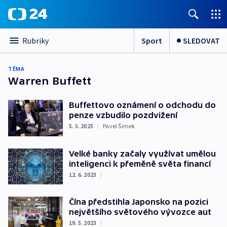
Sport
SLEDOVAT
Rubriky
TÉMA
Warren Buffett
Buffettovo oznámení o odchodu do
penze vzbudilo pozdvižení
5. 5. 2025
|
Pavel Šimek
Velké banky začaly využívat umělou
inteligenci k přeměně světa financí
12. 6. 2023
|
Čína předstihla Japonsko na pozici
největšího světového vývozce aut
19. 5. 2023
|