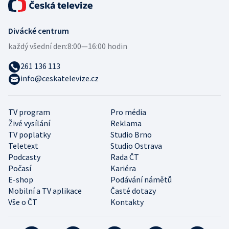
Divácké centrum
každý všední den:
8:00—16:00 hodin
261 136 113
info@ceskatelevize.cz
TV program
Pro média
Živé vysílání
Reklama
TV poplatky
Studio Brno
Teletext
Studio Ostrava
Podcasty
Rada ČT
Počasí
Kariéra
E-shop
Podávání námětů
Mobilní a TV aplikace
Časté dotazy
Vše o ČT
Kontakty