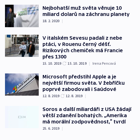
Nejbohatší muž světa věnuje 10
miliard dolarů na záchranu planety
18. 2. 2020
|
V italském Sevesu padali z nebe
ptáci, v Rouenu černý déšť.
Rizikových chemiček má Francie
přes 1300
15. 10. 2019
15. 10. 2019
|
Irena Pencová
Microsoft předstihl Apple a je
největší firmou světa. V žebříčku
poprvé zabodovali i Saúdové
12. 8. 2019
12. 8. 2019
|
Soros a další miliardáři z USA žádají
větší zdanění bohatých. „Amerika
má morální zodpovědnost,“ tvrdí
25. 6. 2019
|